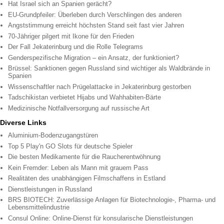
Hat Israel sich an Spanien gerächt?
EU-Grundpfeiler: Überleben durch Verschlingen des anderen
Angststimmung erreicht höchsten Stand seit fast vier Jahren
70-Jähriger pilgert mit Ikone für den Frieden
Der Fall Jekaterinburg und die Rolle Telegrams
Genderspezifische Migration – ein Ansatz, der funktioniert?
Brüssel: Sanktionen gegen Russland sind wichtiger als Waldbrände in
Spanien
Wissenschaftler nach Prügelattacke in Jekaterinburg gestorben
Tadschikistan verbietet Hijabs und Wahhabiten-Bärte
Medizinische Notfallversorgung auf russische Art
Diverse Links
Aluminium-Bodenzugangstüren
Top 5 Play'n GO Slots für deutsche Spieler
Die besten Medikamente für die Raucherentwöhnung
Kein Fremder: Leben als Mann mit grauem Pass
Realitäten des unabhängigen Filmschaffens in Estland
Dienstleistungen in Russland
BRS BIOTECH: Zuverlässige Anlagen für Biotechnologie-, Pharma- und
Lebensmittelindustrie
Consul Online: Online-Dienst für konsularische Dienstleistungen