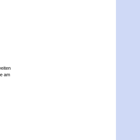
eiten
ke am