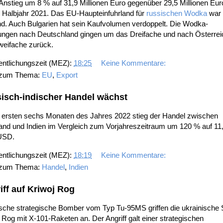
Anstieg um 8 % auf 31,9 Millionen Euro gegenüber 29,5 Millionen Eur
n Halbjahr 2021. Das EU-Haupteinfuhrland für
russischen Wodka
war
nd. Auch Bulgarien hat sein Kaufvolumen verdoppelt. Die Wodka-
rungen nach Deutschland gingen um das Dreifache und nach Österre
weifache zurück.
entlichungszeit (MEZ):
18:25
Keine Kommentare:
 zum Thema:
EU
,
Export
isch-indischer Handel wächst
n ersten sechs Monaten des Jahres 2022 stieg der Handel zwischen
and und Indien im Vergleich zum Vorjahreszeitraum um 120 % auf 11
USD.
entlichungszeit (MEZ):
18:19
Keine Kommentare:
 zum Thema:
Handel
,
Indien
iff auf Kriwoj Rog
sche strategische Bomber vom Typ Tu-95MS griffen die ukrainische 
 Rog mit X-101-Raketen an. Der Angriff galt einer strategischen