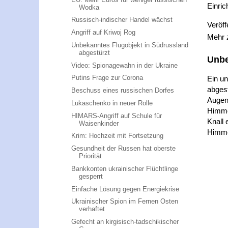
Einric
Wodka
Russisch-indischer Handel wächst
Veröff
Angriff auf Kriwoj Rog
Mehr
Unbekanntes Flugobjekt in Südrussland
abgestürzt
Unbe
Video: Spionagewahn in der Ukraine
Putins Frage zur Corona
Ein un
abgest
Beschuss eines russischen Dorfes
Augen
Lukaschenko in neuer Rolle
Himme
HIMARS-Angriff auf Schule für
Knall 
Waisenkinder
Himme
Krim: Hochzeit mit Fortsetzung
Gesundheit der Russen hat oberste
Priorität
Bankkonten ukrainischer Flüchtlinge
gesperrt
Einfache Lösung gegen Energiekrise
Ukrainischer Spion im Fernen Osten
verhaftet
Gefecht an kirgisisch-tadschikischer