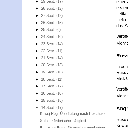
einen 
►
29 Sept.
(17)
erste
►
28 Sept.
(12)
Lettla
►
27 Sept.
(12)
Liefe
►
26 Sept.
(15)
das Z
►
25 Sept.
(6)
Veröff
►
24 Sept.
(10)
Mehr
►
23 Sept.
(14)
►
22 Sept.
(11)
Russ
►
21 Sept.
(14)
►
20 Sept.
(13)
In de
Russl
►
19 Sept.
(16)
Mrd. 
►
18 Sept.
(11)
►
17 Sept.
(12)
Veröff
►
16 Sept.
(10)
Mehr
►
15 Sept.
(15)
▼
14 Sept.
(17)
Angr
Kriwoj Rog: Überflutung nach Beschuss
Russi
Selbstmörderische Tätigkeit
Kriwoj
EU: Mehr Euros für weniger russischen