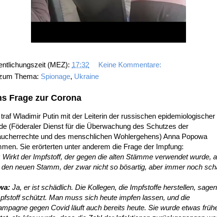
entlichungszeit (MEZ):
17:32
Keine Kommentare:
 zum Thema:
Spionage
,
Ukraine
ns Frage zur Corona
traf Wladimir Putin mit der Leiterin der russischen epidemiologischer
de (Föderaler Dienst für die Überwachung des Schutzes der
aucherrechte und des menschlichen Wohlergehens) Anna Popowa
men. Sie erörterten unter anderem die Frage der Impfung:
:
Wirkt der Impfstoff, der gegen die alten Stämme verwendet wurde, 
 den neuen Stamm, der zwar nicht so bösartig, aber immer noch sch
wa:
Ja, er ist schädlich. Die Kollegen, die Impfstoffe herstellen, sage
pfstoff schützt. Man muss sich heute impfen lassen, und die
mpagne gegen Covid läuft auch bereits heute. Sie wurde etwas früh