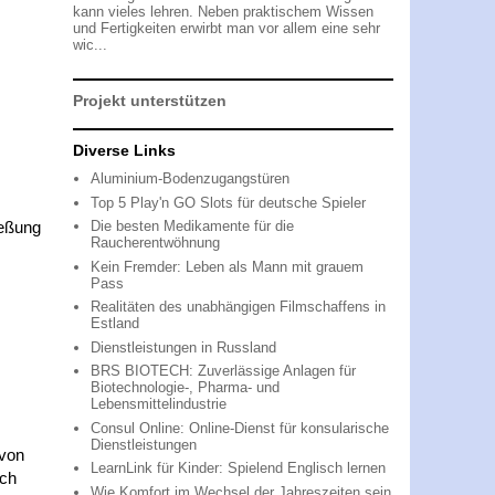
kann vieles lehren. Neben praktischem Wissen
und Fertigkeiten erwirbt man vor allem eine sehr
wic...
Projekt unterstützen
Diverse Links
Aluminium-Bodenzugangstüren
Top 5 Play'n GO Slots für deutsche Spieler
ießung
Die besten Medikamente für die
Raucherentwöhnung
Kein Fremder: Leben als Mann mit grauem
Pass
Realitäten des unabhängigen Filmschaffens in
Estland
Dienstleistungen in Russland
BRS BIOTECH: Zuverlässige Anlagen für
Biotechnologie-, Pharma- und
Lebensmittelindustrie
Consul Online: Online-Dienst für konsularische
Dienstleistungen
 von
LearnLink für Kinder: Spielend Englisch lernen
och
Wie Komfort im Wechsel der Jahreszeiten sein