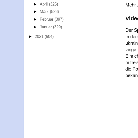
►
April
(325)
Mehr
►
März
(528)
Vide
►
Februar
(397)
►
Januar
(329)
Der Sp
In dem
►
2021
(604)
ukrain
lange 
Einric
mitrei
die Po
bekan