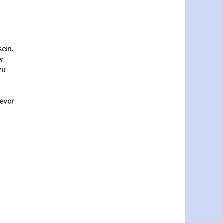
sein.
er
zu
bevor