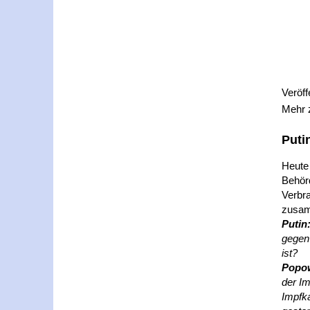
Veröff
Mehr
Puti
Heute 
Behör
Verbr
zusam
Putin
gegen
ist?
Popo
der Im
Impfka