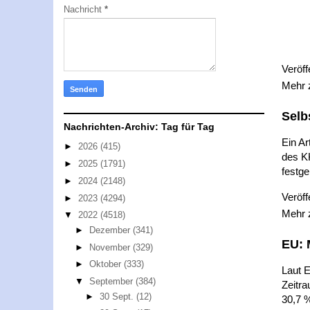
Nachricht
*
Veröff
Mehr
Selb
Nachrichten-Archiv: Tag für Tag
Ein Ar
►
2026
(415)
des KK
►
2025
(1791)
festg
►
2024
(2148)
Veröff
►
2023
(4294)
Mehr
▼
2022
(4518)
►
Dezember
(341)
EU: 
►
November
(329)
►
Oktober
(333)
Laut E
▼
September
(384)
Zeitr
►
30 Sept.
(12)
30,7 %