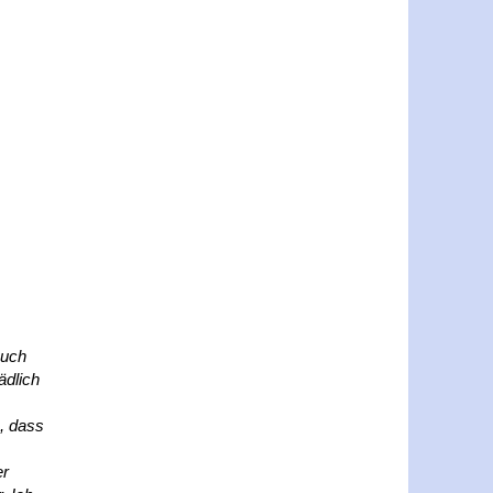
auch
ädlich
n, dass
er