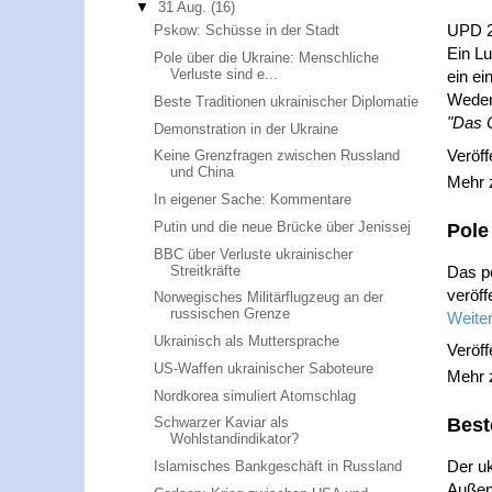
▼
31 Aug.
(16)
UPD 2
Pskow: Schüsse in der Stadt
Ein L
Pole über die Ukraine: Menschliche
Verluste sind e...
ein ei
Weder
Beste Traditionen ukrainischer Diplomatie
"Das O
Demonstration in der Ukraine
Veröff
Keine Grenzfragen zwischen Russland
und China
Mehr
In eigener Sache: Kommentare
Putin und die neue Brücke über Jenissej
Pole
BBC über Verluste ukrainischer
Streitkräfte
Das po
veröff
Norwegisches Militärflugzeug an der
russischen Grenze
Weiter
Ukrainisch als Muttersprache
Veröff
US-Waffen ukrainischer Saboteure
Mehr
Nordkorea simuliert Atomschlag
Best
Schwarzer Kaviar als
Wohlstandindikator?
Der uk
Islamisches Bankgeschäft in Russland
Außen