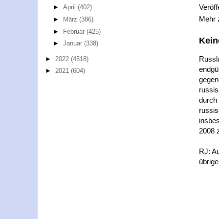
Veröff
►
April
(402)
Mehr
►
März
(386)
►
Februar
(425)
Kein
►
Januar
(338)
Russl
►
2022
(4518)
endgül
►
2021
(604)
gegen
russi
durch 
russis
insbes
2008 
RJ: Au
übrige