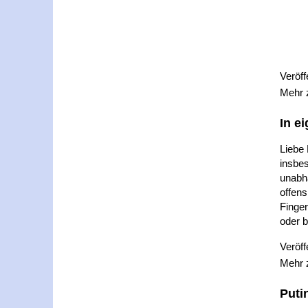
Veröff
Mehr
In e
Liebe
insbes
unabhä
offens
Finger
oder b
Veröff
Mehr
Puti