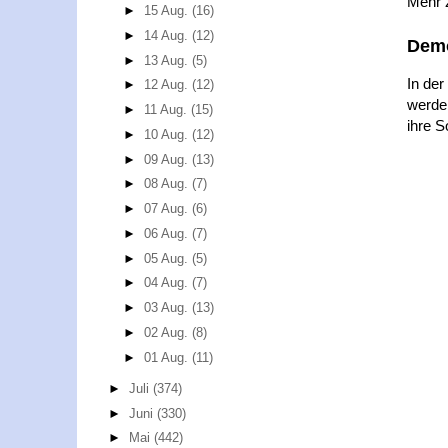
Mehr
►
15 Aug.
(16)
►
14 Aug.
(12)
Demo
►
13 Aug.
(5)
In der
►
12 Aug.
(12)
werden
►
11 Aug.
(15)
ihre S
►
10 Aug.
(12)
►
09 Aug.
(13)
►
08 Aug.
(7)
►
07 Aug.
(6)
►
06 Aug.
(7)
►
05 Aug.
(5)
►
04 Aug.
(7)
►
03 Aug.
(13)
►
02 Aug.
(8)
►
01 Aug.
(11)
►
Juli
(374)
►
Juni
(330)
►
Mai
(442)