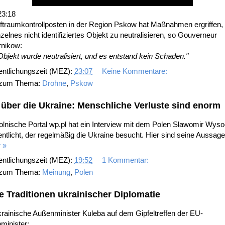
3:18
uftraumkontrollposten in der Region Pskow hat Maßnahmen ergriffen
nzelnes nicht identifiziertes Objekt zu neutralisieren, so Gouverneur
nikow:
bjekt wurde neutralisiert, und es entstand kein Schaden."
entlichungszeit (MEZ):
23:07
Keine Kommentare:
 zum Thema:
Drohne
,
Pskow
 über die Ukraine: Menschliche Verluste sind enorm
lnische Portal wp.pl hat ein Interview mit dem Polen Slawomir Wyso
entlicht, der regelmäßig die Ukraine besucht. Hier sind seine Aussage
 »
entlichungszeit (MEZ):
19:52
1 Kommentar:
 zum Thema:
Meinung
,
Polen
e Traditionen ukrainischer Diplomatie
rainische Außenminister Kuleba auf dem Gipfeltreffen der EU-
minister: