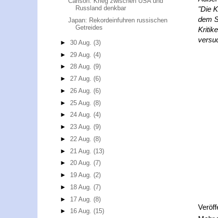
Carlson: Krieg zwischen USA und
Russland denkbar
"Die 
dem Sp
Japan: Rekordeinfuhren russischen
Getreides
Kritik
versuc
►
30 Aug.
(3)
►
29 Aug.
(4)
►
28 Aug.
(9)
►
27 Aug.
(6)
►
26 Aug.
(6)
►
25 Aug.
(8)
►
24 Aug.
(4)
►
23 Aug.
(9)
►
22 Aug.
(8)
►
21 Aug.
(13)
►
20 Aug.
(7)
►
19 Aug.
(2)
►
18 Aug.
(7)
►
17 Aug.
(8)
Veröff
►
16 Aug.
(15)