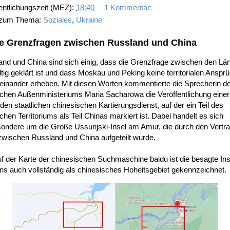
entlichungszeit (MEZ):
18:40
1 Kommentar:
 zum Thema:
Soziales
,
Ukraine
e Grenzfragen zwischen Russland und China
and und China sind sich einig, dass die Grenzfrage zwischen den Lä
tig geklärt ist und dass Moskau und Peking keine territorialen Anspr
einander erheben. Mit diesen Worten kommentierte die Sprecherin d
schen Außenministeriums Maria Sacharowa die Veröffentlichung einer
den staatlichen chinesischen Kartierungsdienst, auf der ein Teil des
chen Territoriums als Teil Chinas markiert ist. Dabei handelt es sich
ondere um die Große Ussurijski-Insel am Amur, die durch den Vertr
zwischen Russland und China aufgeteilt wurde.
f der Karte der chinesischen Suchmaschine baidu ist die besagte Ins
ns auch vollständig als chinesisches Hoheitsgebiet gekennzeichnet.