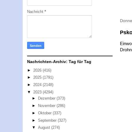
Nachricht
*
Donne
Psko
Einwo
Drohne
Nachrichten-Archiv: Tag für Tag
►
2026
(416)
►
2025
(1791)
►
2024
(2148)
▼
2023
(4294)
►
Dezember
(373)
►
November
(286)
►
Oktober
(337)
►
September
(327)
▼
August
(274)