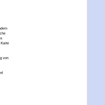
ndern
üche
es
 Karte
ag von
el