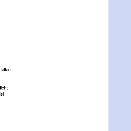
tellen,
m
icht
is!