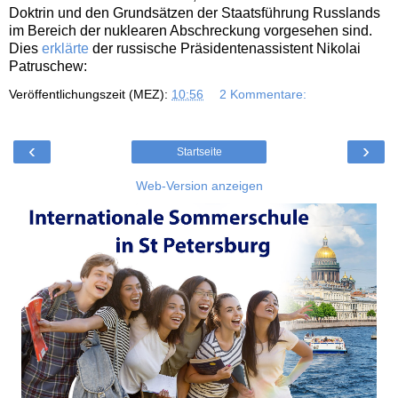
Doktrin und den Grundsätzen der Staatsführung Russlands
im Bereich der nuklearen Abschreckung vorgesehen sind.
Dies
erklärte
der russische Präsidentenassistent Nikolai
Patruschew:
Veröffentlichungszeit (MEZ):
10:56
2 Kommentare:
‹
›
Startseite
Web-Version anzeigen