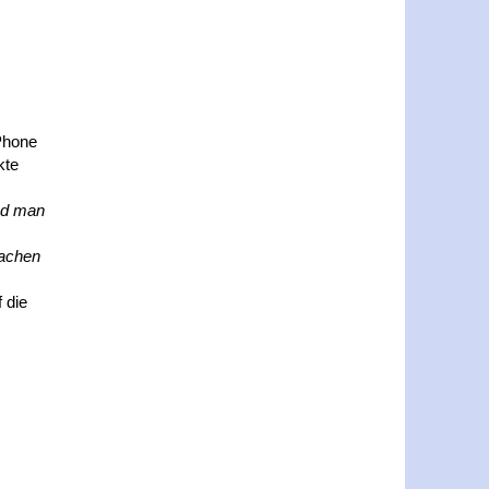
Phone
kte
Und man
machen
 die