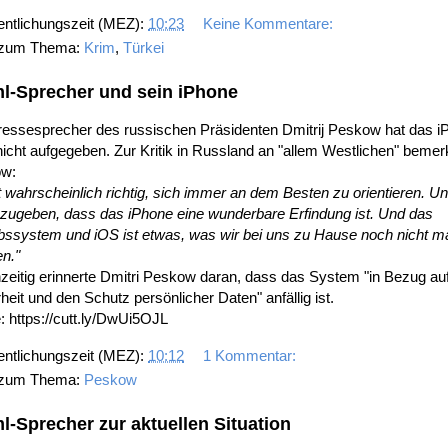
entlichungszeit (MEZ):
10:23
Keine Kommentare:
 zum Thema:
Krim
,
Türkei
l-Sprecher und sein iPhone
ressesprecher des russischen Präsidenten Dmitrij Peskow hat das i
icht aufgegeben. Zur Kritik in Russland an "allem Westlichen" bemer
w:
t wahrscheinlich richtig, sich immer an dem Besten zu orientieren. 
zugeben, dass das iPhone eine wunderbare Erfindung ist. Und das
ebssystem und iOS ist etwas, was wir bei uns zu Hause noch nicht 
n."
zeitig erinnerte Dmitri Peskow daran, dass das System "in Bezug auf
heit und den Schutz persönlicher Daten" anfällig ist.
: https://cutt.ly/DwUi5OJL
entlichungszeit (MEZ):
10:12
1 Kommentar:
 zum Thema:
Peskow
l-Sprecher zur aktuellen Situation