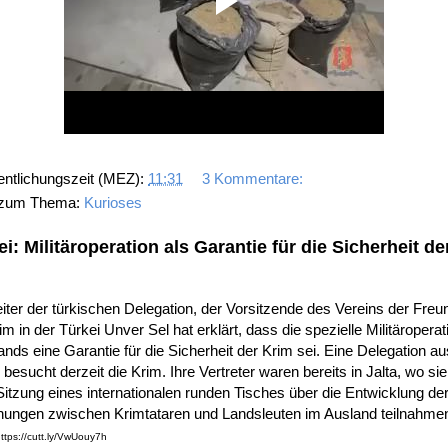
entlichungszeit (MEZ):
11:31
3 Kommentare:
 zum Thema:
Kurioses
ei: Militäroperation als Garantie für die Sicherheit de
iter der türkischen Delegation, der Vorsitzende des Vereins der Freu
im in der Türkei Unver Sel hat erklärt, dass die spezielle Militäroperat
nds eine Garantie für die Sicherheit der Krim sei. Eine Delegation au
 besucht derzeit die Krim. Ihre Vertreter waren bereits in Jalta, wo si
Sitzung eines internationalen runden Tisches über die Entwicklung de
hungen zwischen Krimtataren und Landsleuten im Ausland teilnahme
https://cutt.ly/VwUouy7h