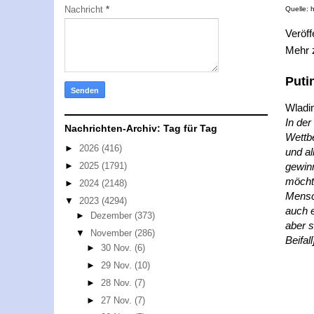
Nachricht
*
Quelle: 
Veröff
Mehr
Puti
Wladim
In der
Nachrichten-Archiv: Tag für Tag
Wettb
►
2026
(416)
und al
gewinn
►
2025
(1791)
möcht
►
2024
(2148)
Mensc
▼
2023
(4294)
auch e
►
Dezember
(373)
aber s
▼
November
(286)
Beifall
►
30 Nov.
(6)
►
29 Nov.
(10)
►
28 Nov.
(7)
►
27 Nov.
(7)