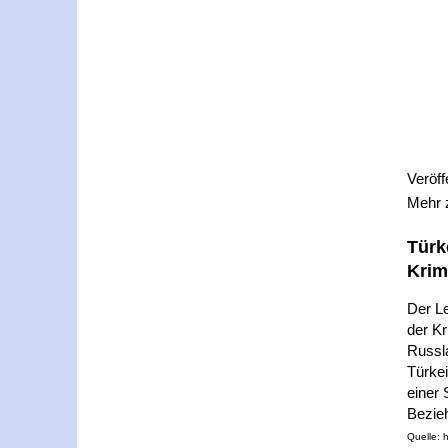
Veröff
Mehr
Türk
Krim
Der Le
der Kr
Russla
Türkei
einer 
Bezie
Quelle: 