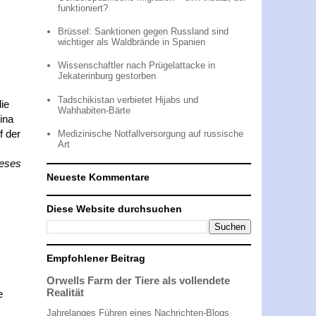
funktioniert?
Brüssel: Sanktionen gegen Russland sind
wichtiger als Waldbrände in Spanien
Wissenschaftler nach Prügelattacke in
Jekaterinburg gestorben
Tadschikistan verbietet Hijabs und
ie
Wahhabiten-Bärte
ina
f der
Medizinische Notfallversorgung auf russische
Art
ieses
Neueste Kommentare
Diese Website durchsuchen
Empfohlener Beitrag
Orwells Farm der Tiere als vollendete
Realität
e
Jahrelanges Führen eines Nachrichten-Blogs