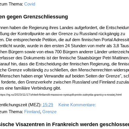
 zum Thema:
Covid
en gegen Grenzschliessung
nnen haben die Regierung ihres Landes aufgefordert, die Entscheidu
eßung der Kontrollpunkte an der Grenze zu Russland rückgängig zu
. Die entsprechende Petition, die auf dem finnischen Portal Adressi
entlicht wurde, wurde in den ersten 24 Stunden von mehr als 3,8 Tau
chen Bürgern sowie von etwa 700 Bürgern anderer Länder unterzeich
rfasser des Dokuments ist der finnische Staatsbürger Petri Mattinen
arauf hin, dass die Entscheidung der finnischen Regierung, die finnis
che Grenze vollständig zu schließen, den Menschenrechten widerspr
e Menschen haben enge Verwandte auf beiden Seiten der Grenze", sc
d forderte, den Grenzverkehr zwischen Russland und Finnland zuzul
s eine familiäre Verbindung gibt.
ttps://rg.ru/2023/11/17/zhiteli-finliandii-massovo-vystupili-protiv-zakrytiia-granicy-s-rossiej.html
entlichungszeit (MEZ):
15:29
Keine Kommentare:
 zum Thema:
Finnland
,
Grenze
ische Visazentren in Frankreich werden geschlosse