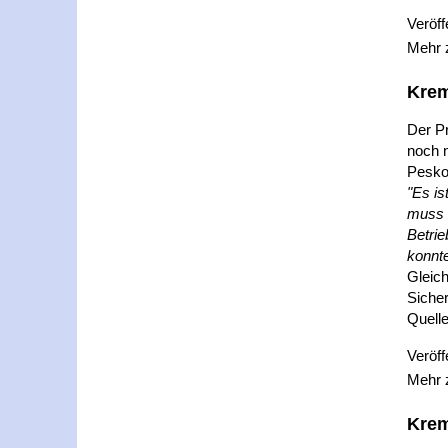
Veröff
Mehr
Krem
Der P
noch n
Pesko
"Es is
muss 
Betri
konnte
Gleich
Sicher
Quelle
Veröff
Mehr
Krem