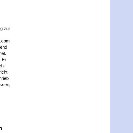
ng zur
t.com
send
net.
. Er
ch-
icht.
hrieb
assen,
n