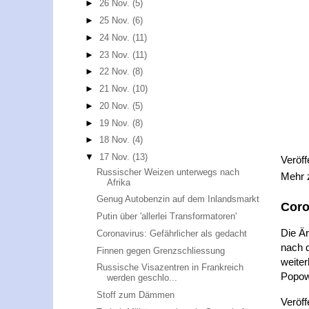
►
26 Nov.
(5)
►
25 Nov.
(6)
►
24 Nov.
(11)
►
23 Nov.
(11)
►
22 Nov.
(8)
►
21 Nov.
(10)
►
20 Nov.
(5)
►
19 Nov.
(8)
►
18 Nov.
(4)
▼
17 Nov.
(13)
Veröff
Russischer Weizen unterwegs nach
Mehr
Afrika
Genug Autobenzin auf dem Inlandsmarkt
Coro
Putin über 'allerlei Transformatoren'
Die Ä
Coronavirus: Gefährlicher als gedacht
nach d
Finnen gegen Grenzschliessung
weiter
Russische Visazentren in Frankreich
Popow
werden geschlo...
Stoff zum Dämmen
Veröff