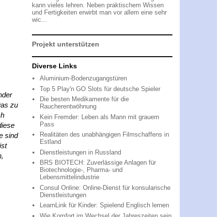
kann vieles lehren. Neben praktischem Wissen
und Fertigkeiten erwirbt man vor allem eine sehr
wic...
Projekt unterstützen
Diverse Links
Aluminium-Bodenzugangstüren
Top 5 Play'n GO Slots für deutsche Spieler
nder
Die besten Medikamente für die
was zu
Raucherentwöhnung
ch
Kein Fremder: Leben als Mann mit grauem
Pass
diese
Realitäten des unabhängigen Filmschaffens in
e sind
Estland
ist
Dienstleistungen in Russland
n,
BRS BIOTECH: Zuverlässige Anlagen für
Biotechnologie-, Pharma- und
Lebensmittelindustrie
Consul Online: Online-Dienst für konsularische
Dienstleistungen
LearnLink für Kinder: Spielend Englisch lernen
Wie Komfort im Wechsel der Jahreszeiten sein