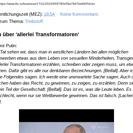
https://www.rbc.ru/business/17/11/2023/655790e59a7947bd46054cbc
entlichungszeit (MEZ):
18:54
Keine Kommentare:
 zum Thema:
Treibstoff
n über 'allerlei Transformatoren'
ir Putin:
 Tat sehen wir, dass man in westlichen Ländern bei allen möglichen
ewerben etwas aus dem Leben von sexuellen Minderheiten, Transge
lerlei Transformatoren erzählen, schreiben oder zeigen muss, um et
en. Dafür gibt es alle nur denkbaren Bezeichnungen. [Beifall]. Aber i
e Folgendes sagen. Ich werde eine unerwartete Sache sagen. Auch 
hen haben das Recht, zu gewinnen, zu zeigen, zu erzählen. Denn si
in Teil der Gesellschaft. [Beifall]. Das ist es, was die Leute leben. Es 
chlecht, wenn nur sie Wettbewerbe gewinnen. Das ist falsch. [Lache
].