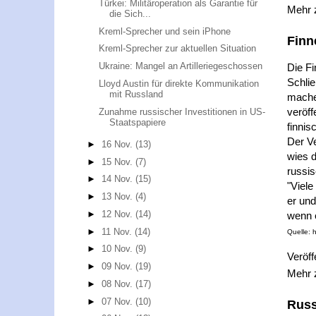
Türkei: Militäroperation als Garantie für
Mehr
die Sich...
Kreml-Sprecher und sein iPhone
Finn
Kreml-Sprecher zur aktuellen Situation
Ukraine: Mangel an Artilleriegeschossen
Die Fi
Schli
Lloyd Austin für direkte Kommunikation
mit Russland
machen
veröff
Zunahme russischer Investitionen in US-
Staatspapiere
finnis
Der Ve
►
16 Nov.
(13)
wies d
►
15 Nov.
(7)
russis
►
14 Nov.
(15)
"Viel
►
13 Nov.
(4)
er un
►
12 Nov.
(14)
wenn e
►
11 Nov.
(14)
Quelle: h
►
10 Nov.
(9)
Veröff
►
09 Nov.
(19)
Mehr
►
08 Nov.
(17)
►
07 Nov.
(10)
Russ