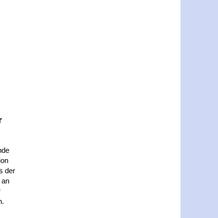
r
nde
ion
s der
e an
r
n.