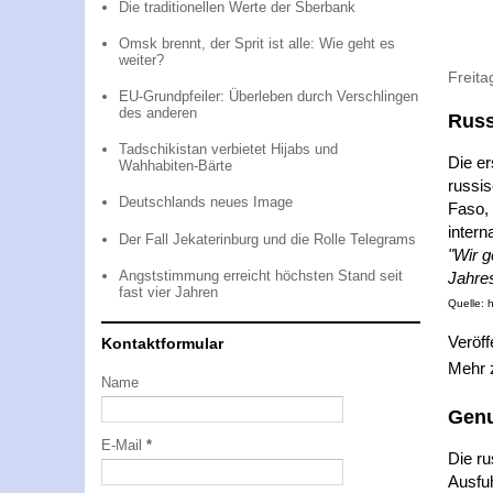
Die traditionellen Werte der Sberbank
Omsk brennt, der Sprit ist alle: Wie geht es
weiter?
Freit
EU-Grundpfeiler: Überleben durch Verschlingen
des anderen
Russ
Tadschikistan verbietet Hijabs und
Die er
Wahhabiten-Bärte
russi
Deutschlands neues Image
Faso, 
intern
Der Fall Jekaterinburg und die Rolle Telegrams
"Wir 
Angststimmung erreicht höchsten Stand seit
Jahres
fast vier Jahren
Quelle: 
Veröff
Kontaktformular
Mehr
Name
Genu
E-Mail
*
Die r
Ausfuh