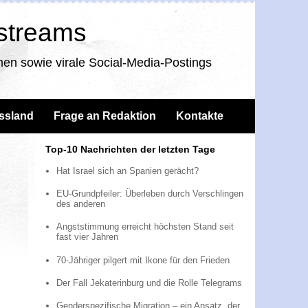
nstreams
en sowie virale Social-Media-Postings
ssland
Frage an Redaktion
Kontakte
Top-10 Nachrichten der letzten Tage
Hat Israel sich an Spanien gerächt?
EU-Grundpfeiler: Überleben durch Verschlingen
des anderen
Angststimmung erreicht höchsten Stand seit
fast vier Jahren
70-Jähriger pilgert mit Ikone für den Frieden
Der Fall Jekaterinburg und die Rolle Telegrams
Genderspezifische Migration – ein Ansatz, der