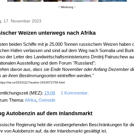
↑ Werbung ↑
ag, 17. November 2023
ischer Weizen unterwegs nach Afrika
sten beiden Schiffe mit je 25.000 Tonnen russischem Weizen haben d
schen Häfen verlassen und sind auf dem Weg nach Somalia und Burk
so der Leiter des Landwirtschaftsministeriums Dmitrij Patruschew au
ationalen Ausstellung und dem Forum "Russland":
gehen davon aus, dass sie Ende November oder Anfang Dezember d
 an ihren Bestimmungsorten eintreffen werden."
https://ria.ru/20231117/sudno-1910072759.html
entlichungszeit (MEZ):
19:08
1 Kommentar:
 zum Thema:
Afrika
,
Getreide
g Autobenzin auf dem Inlandsmarkt
ussische Regierung hebt die vorübergehenden Beschränkungen für di
r von Autobenzin auf, da der Inlandsmarkt gesättigt ist.