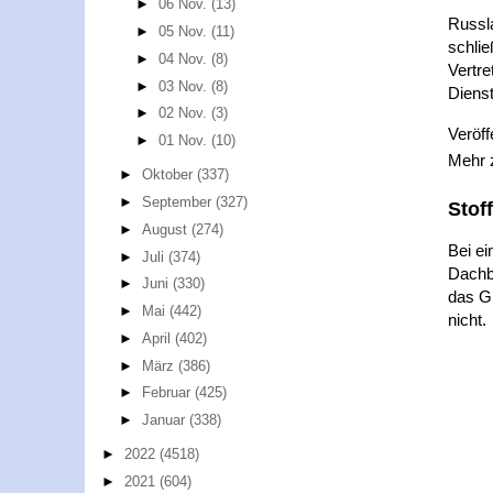
►
06 Nov.
(13)
Russl
►
05 Nov.
(11)
schlie
►
04 Nov.
(8)
Vertre
►
03 Nov.
(8)
Dienst
►
02 Nov.
(3)
Veröff
►
01 Nov.
(10)
Mehr
►
Oktober
(337)
►
September
(327)
Stof
►
August
(274)
Bei e
►
Juli
(374)
Dachb
►
Juni
(330)
das Gr
►
Mai
(442)
nicht.
►
April
(402)
►
März
(386)
►
Februar
(425)
►
Januar
(338)
►
2022
(4518)
►
2021
(604)