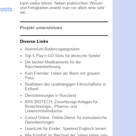
kann vieles lehren. Neben praktischem Wissen
und Fertigkeiten erwirbt man vor allem eine sehr
Posts
wic...
Projekt unterstützen
Diverse Links
Aluminium-Bodenzugangstüren
Top 5 Play'n GO Slots für deutsche Spieler
Die besten Medikamente für die
Raucherentwöhnung
Kein Fremder: Leben als Mann mit grauem
Pass
Realitäten des unabhängigen Filmschaffens in
Estland
Dienstleistungen in Russland
BRS BIOTECH: Zuverlässige Anlagen für
Biotechnologie-, Pharma- und
Lebensmittelindustrie
Consul Online: Online-Dienst für konsularische
Dienstleistungen
LearnLink für Kinder: Spielend Englisch lernen
Wie Komfort im Wechsel der Jahreszeiten sein