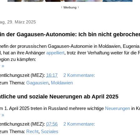
↑ Werbung ↑
ag, 29. März 2025
in der Gagausen-Autonomie: Ich bin nicht gebroche
hefin der prorussischen Gagausen-Autonomie in Moldawien, Eugenia
, hat an ihre Anhänger
appelliert
, trotz ihrer Verhaftung weiter für die
egion zu kämpfen:
 »
entlichungszeit (MEZ):
16:17
2 Kommentare:
 zum Thema:
Gagausien
,
Moldawien
tliche und soziale Neuerungen ab April 2025
 1. April 2025 treten in Russland mehrere wichtige
Neuerungen
in Kr
 »
entlichungszeit (MEZ):
07:56
2 Kommentare:
 zum Thema:
Recht
,
Soziales