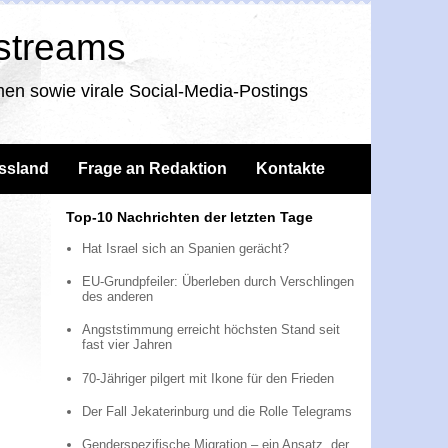
nstreams
en sowie virale Social-Media-Postings
ssland
Frage an Redaktion
Kontakte
Top-10 Nachrichten der letzten Tage
Hat Israel sich an Spanien gerächt?
EU-Grundpfeiler: Überleben durch Verschlingen
des anderen
Angststimmung erreicht höchsten Stand seit
fast vier Jahren
70-Jähriger pilgert mit Ikone für den Frieden
Der Fall Jekaterinburg und die Rolle Telegrams
Genderspezifische Migration – ein Ansatz, der