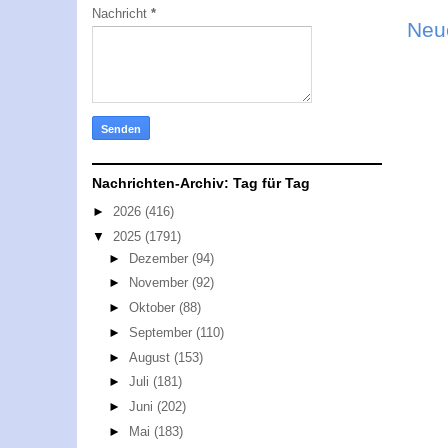
Nachricht
*
Neu
Nachrichten-Archiv: Tag für Tag
►
2026
(416)
▼
2025
(1791)
►
Dezember
(94)
►
November
(92)
►
Oktober
(88)
►
September
(110)
►
August
(153)
►
Juli
(181)
►
Juni
(202)
►
Mai
(183)