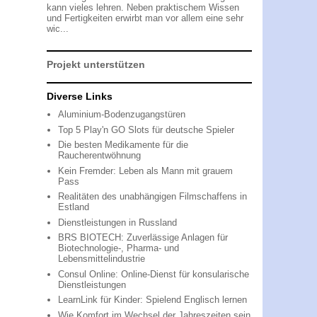
kann vieles lehren. Neben praktischem Wissen
und Fertigkeiten erwirbt man vor allem eine sehr
wic...
Projekt unterstützen
Diverse Links
Aluminium-Bodenzugangstüren
Top 5 Play'n GO Slots für deutsche Spieler
Die besten Medikamente für die
Raucherentwöhnung
Kein Fremder: Leben als Mann mit grauem
Pass
Realitäten des unabhängigen Filmschaffens in
Estland
Dienstleistungen in Russland
BRS BIOTECH: Zuverlässige Anlagen für
Biotechnologie-, Pharma- und
Lebensmittelindustrie
Consul Online: Online-Dienst für konsularische
Dienstleistungen
LearnLink für Kinder: Spielend Englisch lernen
Wie Komfort im Wechsel der Jahreszeiten sein