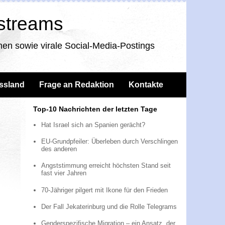
nstreams
en sowie virale Social-Media-Postings
ssland
Frage an Redaktion
Kontakte
Top-10 Nachrichten der letzten Tage
Hat Israel sich an Spanien gerächt?
EU-Grundpfeiler: Überleben durch Verschlingen
des anderen
Angststimmung erreicht höchsten Stand seit
fast vier Jahren
70-Jähriger pilgert mit Ikone für den Frieden
Der Fall Jekaterinburg und die Rolle Telegrams
Genderspezifische Migration – ein Ansatz, der