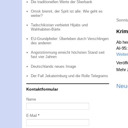
Die traditionellen Werte der Sberbank
Omsk brennt, der Sprit ist alle: Wie geht es
weiter?
Sonnt
Tadschikistan verbietet Hijabs und
Wahhabiten-Bärte
Krim
EU-Grundpfeiler: Überleben durch Verschlingen
Ab he
des anderen
AI-95:
Angststimmung erreicht höchsten Stand seit
Weiter
fast vier Jahren
Veröff
Deutschlands neues Image
Mehr
Der Fall Jekaterinburg und die Rolle Telegrams
Neu
Kontaktformular
Name
E-Mail
*