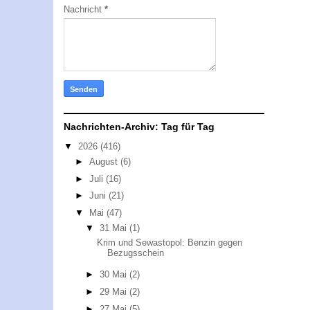
Nachricht
*
Nachrichten-Archiv: Tag für Tag
▼
2026
(416)
►
August
(6)
►
Juli
(16)
►
Juni
(21)
▼
Mai
(47)
▼
31 Mai
(1)
Krim und Sewastopol: Benzin gegen
Bezugsschein
►
30 Mai
(2)
►
29 Mai
(2)
►
27 Mai
(5)