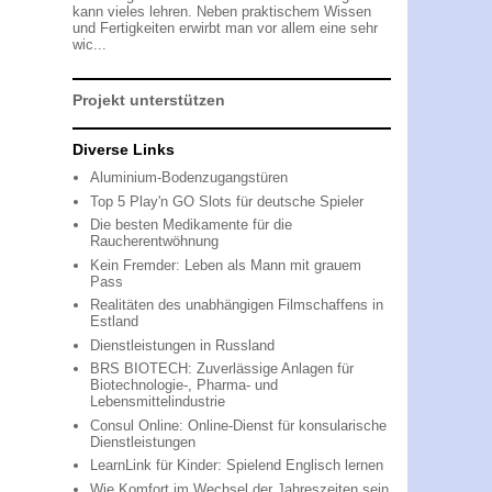
kann vieles lehren. Neben praktischem Wissen
und Fertigkeiten erwirbt man vor allem eine sehr
wic...
Projekt unterstützen
Diverse Links
Aluminium-Bodenzugangstüren
Top 5 Play'n GO Slots für deutsche Spieler
Die besten Medikamente für die
Raucherentwöhnung
Kein Fremder: Leben als Mann mit grauem
Pass
Realitäten des unabhängigen Filmschaffens in
Estland
Dienstleistungen in Russland
BRS BIOTECH: Zuverlässige Anlagen für
Biotechnologie-, Pharma- und
Lebensmittelindustrie
Consul Online: Online-Dienst für konsularische
Dienstleistungen
LearnLink für Kinder: Spielend Englisch lernen
Wie Komfort im Wechsel der Jahreszeiten sein