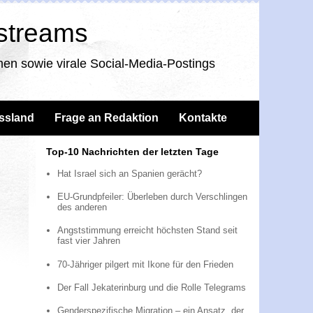
nstreams
en sowie virale Social-Media-Postings
ssland
Frage an Redaktion
Kontakte
Top-10 Nachrichten der letzten Tage
Hat Israel sich an Spanien gerächt?
EU-Grundpfeiler: Überleben durch Verschlingen
des anderen
Angststimmung erreicht höchsten Stand seit
fast vier Jahren
70-Jähriger pilgert mit Ikone für den Frieden
Der Fall Jekaterinburg und die Rolle Telegrams
Genderspezifische Migration – ein Ansatz, der