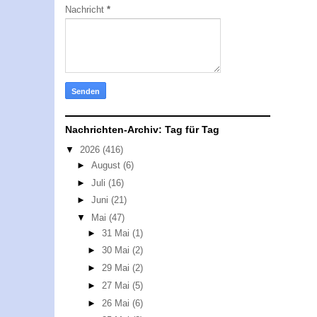
Nachricht
*
Nachrichten-Archiv: Tag für Tag
▼
2026
(416)
►
August
(6)
►
Juli
(16)
►
Juni
(21)
▼
Mai
(47)
►
31 Mai
(1)
►
30 Mai
(2)
►
29 Mai
(2)
►
27 Mai
(5)
►
26 Mai
(6)