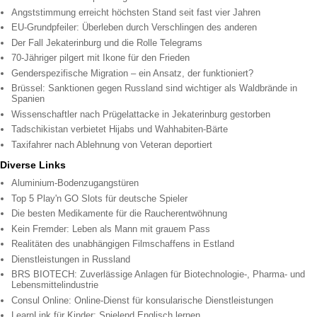
Angststimmung erreicht höchsten Stand seit fast vier Jahren
EU-Grundpfeiler: Überleben durch Verschlingen des anderen
Der Fall Jekaterinburg und die Rolle Telegrams
70-Jähriger pilgert mit Ikone für den Frieden
Genderspezifische Migration – ein Ansatz, der funktioniert?
Brüssel: Sanktionen gegen Russland sind wichtiger als Waldbrände in
Spanien
Wissenschaftler nach Prügelattacke in Jekaterinburg gestorben
Tadschikistan verbietet Hijabs und Wahhabiten-Bärte
Taxifahrer nach Ablehnung von Veteran deportiert
Diverse Links
Aluminium-Bodenzugangstüren
Top 5 Play'n GO Slots für deutsche Spieler
Die besten Medikamente für die Raucherentwöhnung
Kein Fremder: Leben als Mann mit grauem Pass
Realitäten des unabhängigen Filmschaffens in Estland
Dienstleistungen in Russland
BRS BIOTECH: Zuverlässige Anlagen für Biotechnologie-, Pharma- und
Lebensmittelindustrie
Consul Online: Online-Dienst für konsularische Dienstleistungen
LearnLink für Kinder: Spielend Englisch lernen