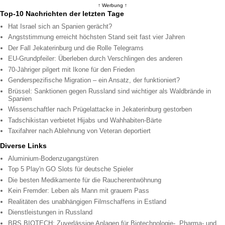
↑ Werbung ↑
Top-10 Nachrichten der letzten Tage
Hat Israel sich an Spanien gerächt?
Angststimmung erreicht höchsten Stand seit fast vier Jahren
Der Fall Jekaterinburg und die Rolle Telegrams
EU-Grundpfeiler: Überleben durch Verschlingen des anderen
70-Jähriger pilgert mit Ikone für den Frieden
Genderspezifische Migration – ein Ansatz, der funktioniert?
Brüssel: Sanktionen gegen Russland sind wichtiger als Waldbrände in
Spanien
Wissenschaftler nach Prügelattacke in Jekaterinburg gestorben
Tadschikistan verbietet Hijabs und Wahhabiten-Bärte
Taxifahrer nach Ablehnung von Veteran deportiert
Diverse Links
Aluminium-Bodenzugangstüren
Top 5 Play'n GO Slots für deutsche Spieler
Die besten Medikamente für die Raucherentwöhnung
Kein Fremder: Leben als Mann mit grauem Pass
Realitäten des unabhängigen Filmschaffens in Estland
Dienstleistungen in Russland
BRS BIOTECH: Zuverlässige Anlagen für Biotechnologie-, Pharma- und