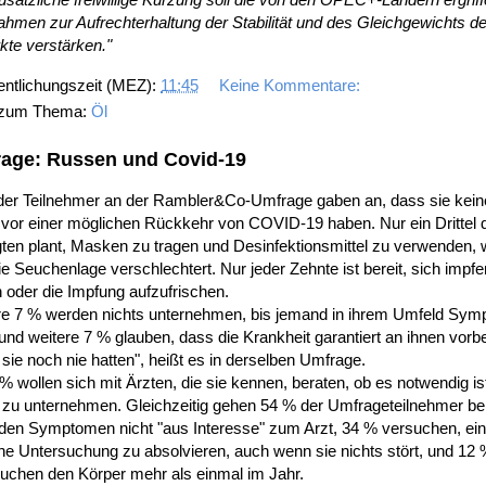
men zur Aufrechterhaltung der Stabilität und des Gleichgewichts de
kte verstärken."
entlichungszeit (MEZ):
11:45
Keine Kommentare:
 zum Thema:
Öl
age: Russen und Covid-19
der Teilnehmer an der Rambler&Co-Umfrage gaben an, dass sie kein
vor einer möglichen Rückkehr von COVID-19 haben. Nur ein Drittel 
ten plant, Masken zu tragen und Desinfektionsmittel zu verwenden,
ie Seuchenlage verschlechtert. Nur jeder Zehnte ist bereit, sich impf
n oder die Impfung aufzufrischen.
re 7 % werden nichts unternehmen, bis jemand in ihrem Umfeld Sy
 und weitere 7 % glauben, dass die Krankheit garantiert an ihnen vorbe
 sie noch nie hatten", heißt es in derselben Umfrage.
% wollen sich mit Ärzten, die sie kennen, beraten, ob es notwendig ist,
 zu unternehmen. Gleichzeitig gehen 54 % der Umfrageteilnehmer be
nden Symptomen nicht "aus Interesse" zum Arzt, 34 % versuchen, ei
che Untersuchung zu absolvieren, auch wenn sie nichts stört, und 12
uchen den Körper mehr als einmal im Jahr.