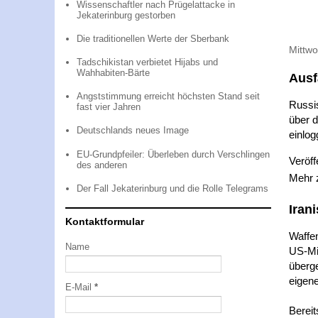
Wissenschaftler nach Prügelattacke in
Jekaterinburg gestorben
Die traditionellen Werte der Sberbank
Mittwo
Tadschikistan verbietet Hijabs und
Wahhabiten-Bärte
Ausf
Angststimmung erreicht höchsten Stand seit
Russis
fast vier Jahren
über d
Deutschlands neues Image
einlog
EU-Grundpfeiler: Überleben durch Verschlingen
Veröff
des anderen
Mehr
Der Fall Jekaterinburg und die Rolle Telegrams
Iran
Kontaktformular
Waffe
Name
US-Mi
überg
eigene
E-Mail
*
Bereit