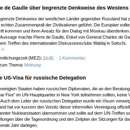
re de Gaulle über begrenzte Denkweise des Westens
egrenzte Denkweise der westlichen Länder gegenüber Russland hat 
echten Zusammenprall der Zivilisationen geführt. Die Europäer sollte
nft kommen und ihren Ansatz für den Dialog mit Moskau überdenken.
 Aussage machte Pierre de Gaulle, Enkel von General Charles de Gau
nem Treffen des internationalen Diskussionsclubs Waldaj in Sotschi.
 »
entlichungszeit (MEZ):
14:46
1 Kommentar:
 zum Thema:
Meinung
e US-Visa für russische Delegation
reinigten Staaten haben russischen Diplomaten, die an den Beratung
ar Five" im UN-Hauptquartier in New York teilnehmen sollten, keine 
t. Auch dem Leiter der russischen Delegation wurde ein Visum verweig
nd hat vor kurzem den Vorsitz dieser informellen Vereinigung offiziell
annter Nuklearstaaten übernommen und sollte auf dem UN-Treffen s
llungen über die Tagesordnung und den Zeitplan der Sitzungen für da
nde Jahr darlegen.