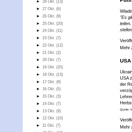
Puti
►
28 Okt.
(13)
►
27 Okt.
(6)
Wladim
►
26 Okt.
(9)
"Es gi
teilen
►
25 Okt.
(20)
stelle
►
24 Okt.
(11)
►
23 Okt.
(7)
Veröff
►
22 Okt.
(12)
Mehr
►
21 Okt.
(2)
►
20 Okt.
(7)
USA 
►
19 Okt.
(20)
Ukrain
►
18 Okt.
(13)
USA za
►
17 Okt.
(8)
der Re
►
16 Okt.
(5)
verzög
Lehrer
►
15 Okt.
(3)
Herbs
►
14 Okt.
(7)
Quelle: 
►
13 Okt.
(9)
►
12 Okt.
(10)
Veröff
►
11 Okt.
(7)
Mehr