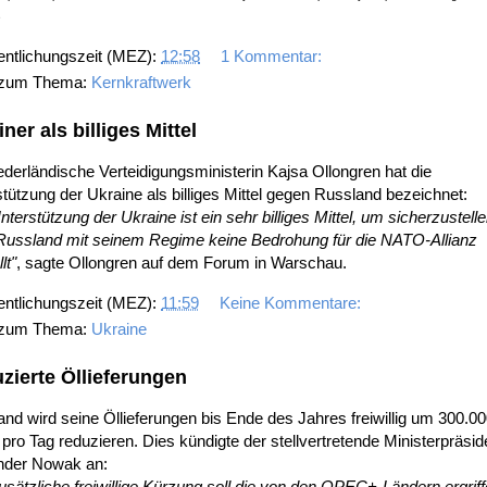
9
entlichungszeit (MEZ):
12:58
1 Kommentar:
 zum Thema:
Kernkraftwerk
ner als billiges Mittel
ederländische Verteidigungsministerin Kajsa Ollongren hat die
tützung der Ukraine als billiges Mittel gegen Russland bezeichnet:
nterstützung der Ukraine ist ein sehr billiges Mittel, um sicherzustelle
Russland mit seinem Regime keine Bedrohung für die NATO-Allianz
lt"
, sagte Ollongren auf dem Forum in Warschau.
entlichungszeit (MEZ):
11:59
Keine Kommentare:
 zum Thema:
Ukraine
zierte Öllieferungen
nd wird seine Öllieferungen bis Ende des Jahres freiwillig um 300.0
 pro Tag reduzieren. Dies kündigte der stellvertretende Ministerpräsid
nder Nowak an:
usätzliche freiwillige Kürzung soll die von den OPEC+-Ländern ergrif