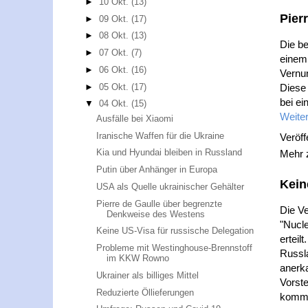
►
10 Okt.
(13)
Pier
►
09 Okt.
(17)
►
08 Okt.
(13)
Die b
►
07 Okt.
(7)
einem 
►
06 Okt.
(16)
Vernu
►
05 Okt.
(17)
Diese
bei ei
▼
04 Okt.
(15)
Weiter
Ausfälle bei Xiaomi
Iranische Waffen für die Ukraine
Veröff
Kia und Hyundai bleiben in Russland
Mehr
Putin über Anhänger in Europa
Kein
USA als Quelle ukrainischer Gehälter
Pierre de Gaulle über begrenzte
Die Ve
Denkweise des Westens
"Nucle
Keine US-Visa für russische Delegation
erteil
Probleme mit Westinghouse-Brennstoff
Russla
im KKW Rowno
anerk
Ukrainer als billiges Mittel
Vorste
Reduzierte Öllieferungen
komme