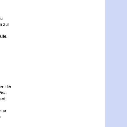
zu
n zur
lle,
en der
Visa
ert.
eine
s