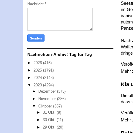
Seestr
Nachricht
*
im Go
iranis
autom
Panze
Nach 
Waffen
dring
Nachrichten-Archiv: Tag für Tag
►
2026
(415)
Veröff
►
2025
(1791)
Mehr
►
2024
(2148)
Kia 
▼
2023
(4294)
►
Dezember
(373)
Die of
►
November
(286)
dass s
▼
Oktober
(337)
Veröff
►
31 Okt.
(9)
Mehr
►
30 Okt.
(11)
►
29 Okt.
(20)