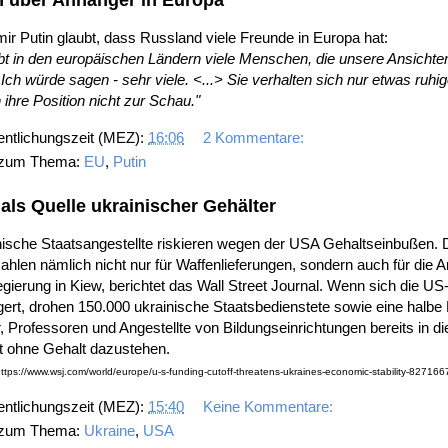
n über Anhänger in Europa
ir Putin glaubt, dass Russland viele Freunde in Europa hat:
bt in den europäischen Ländern viele Menschen, die unsere Ansichte
. Ich würde sagen - sehr viele. <...> Sie verhalten sich nur etwas ruhi
n ihre Position nicht zur Schau."
entlichungszeit (MEZ):
16:06
2 Kommentare:
 zum Thema:
EU
,
Putin
als Quelle ukrainischer Gehälter
ische Staatsangestellte riskieren wegen der USA Gehaltseinbußen. 
hlen nämlich nicht nur für Waffenlieferungen, sondern auch für die Ar
gierung in Kiew, berichtet das Wall Street Journal. Wenn sich die US-
ert, drohen 150.000 ukrainische Staatsbedienstete sowie eine halbe M
, Professoren und Angestellte von Bildungseinrichtungen bereits in d
t ohne Gehalt dazustehen.
https://www.wsj.com/world/europe/u-s-funding-cutoff-threatens-ukraines-economic-stability-827166
entlichungszeit (MEZ):
15:40
Keine Kommentare:
 zum Thema:
Ukraine
,
USA