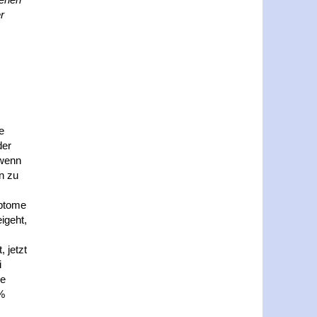
r
e
der
 wenn
en zu
mptome
igeht,
 jetzt
i
ne
 %