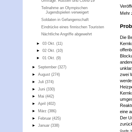
Umfrage: Russen und Covid-19
Veröff
Teilnahme an Olympischen
Jugendspielen verweigert
Mehr
Soldaten in Gefangenschaft
Prob
Eindrücke eines finnischen Touristen
Nächtliche Angriffe abgewehrt
Die B
Kernk
►
03 Okt.
(11)
offenb
►
02 Okt.
(10)
Blocka
►
01 Okt.
(9)
andere
►
September
(327)
unklar
zwei 
►
August
(274)
werden
►
Juli
(374)
Heizpe
►
Juni
(330)
Kernkr
►
Mai
(442)
umges
►
April
(402)
Reakto
►
März
(386)
eine a
Der Un
►
Februar
(425)
zurüc
►
Januar
(338)
Quelle: 