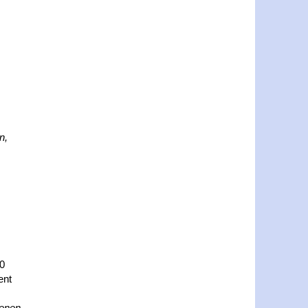
n,
00
ent
fenen