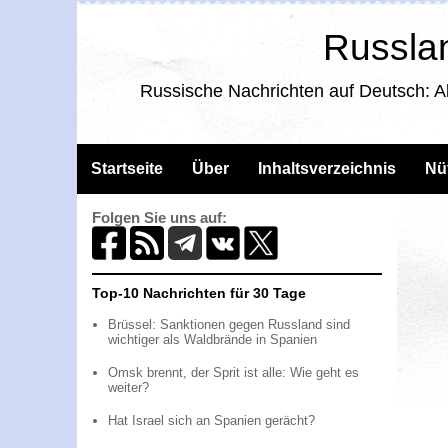
Russlan
Russische Nachrichten auf Deutsch: A
Startseite
Über
Inhaltsverzeichnis
Nü
Folgen Sie uns auf:
Top-10 Nachrichten für 30 Tage
Brüssel: Sanktionen gegen Russland sind
wichtiger als Waldbrände in Spanien
Omsk brennt, der Sprit ist alle: Wie geht es
weiter?
Hat Israel sich an Spanien gerächt?