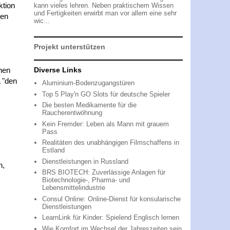
ktion
kann vieles lehren. Neben praktischem Wissen
und Fertigkeiten erwirbt man vor allem eine sehr
den
wic...
Projekt unterstützen
Diverse Links
hen
 "den
Aluminium-Bodenzugangstüren
Top 5 Play'n GO Slots für deutsche Spieler
Die besten Medikamente für die
Raucherentwöhnung
Kein Fremder: Leben als Mann mit grauem
Pass
Realitäten des unabhängigen Filmschaffens in
Estland
Dienstleistungen in Russland
n,
BRS BIOTECH: Zuverlässige Anlagen für
Biotechnologie-, Pharma- und
Lebensmittelindustrie
Consul Online: Online-Dienst für konsularische
Dienstleistungen
LearnLink für Kinder: Spielend Englisch lernen
Wie Komfort im Wechsel der Jahreszeiten sein