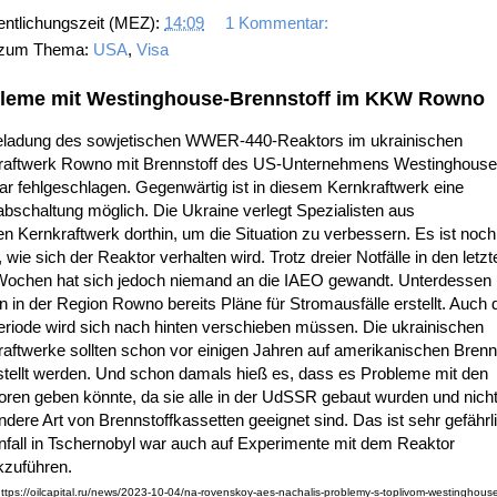
entlichungszeit (MEZ):
14:09
1 Kommentar:
 zum Thema:
USA
,
Visa
leme mit Westinghouse-Brennstoff im KKW Rowno
eladung des sowjetischen WWER-440-Reaktors im ukrainischen
raftwerk Rowno mit Brennstoff des US-Unternehmens Westinghouse 
ar fehlgeschlagen. Gegenwärtig ist in diesem Kernkraftwerk eine
bschaltung möglich. Die Ukraine verlegt Spezialisten aus
n Kernkraftwerk dorthin, um die Situation zu verbessern. Es ist noch
, wie sich der Reaktor verhalten wird. Trotz dreier Notfälle in den letzt
Wochen hat sich jedoch niemand an die IAEO gewandt. Unterdessen
 in der Region Rowno bereits Pläne für Stromausfälle erstellt. Auch 
riode wird sich nach hinten verschieben müssen. Die ukrainischen
aftwerke sollten schon vor einigen Jahren auf amerikanischen Brenn
tellt werden. Und schon damals hieß es, dass es Probleme mit den
ren geben könnte, da sie alle in der UdSSR gebaut wurden und nicht
ndere Art von Brennstoffkassetten geeignet sind. Das ist sehr gefährl
fall in Tschernobyl war auch auf Experimente mit dem Reaktor
kzuführen.
https://oilcapital.ru/news/2023-10-04/na-rovenskoy-aes-nachalis-problemy-s-toplivom-westinghous