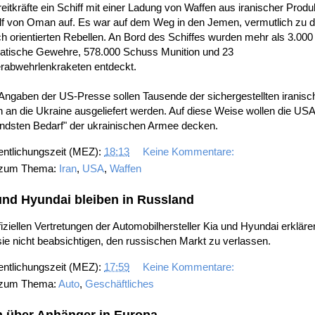
eitkräfte ein Schiff mit einer Ladung von Waffen aus iranischer Produ
lf von Oman auf. Es war auf dem Weg in den Jemen, vermutlich zu 
ch orientierten Rebellen. An Bord des Schiffes wurden mehr als 3.000
atische Gewehre, 578.000 Schuss Munition und 23
rabwehrlenkraketen entdeckt.
Angaben der US-Presse sollen Tausende der sichergestellten iranisc
 an die Ukraine ausgeliefert werden. Auf diese Weise wollen die USA
endsten Bedarf" der ukrainischen Armee decken.
entlichungszeit (MEZ):
18:13
Keine Kommentare:
 zum Thema:
Iran
,
USA
,
Waffen
und Hyundai bleiben in Russland
fiziellen Vertretungen der Automobilhersteller Kia und Hyundai erkläre
ie nicht beabsichtigen, den russischen Markt zu verlassen.
entlichungszeit (MEZ):
17:59
Keine Kommentare:
 zum Thema:
Auto
,
Geschäftliches