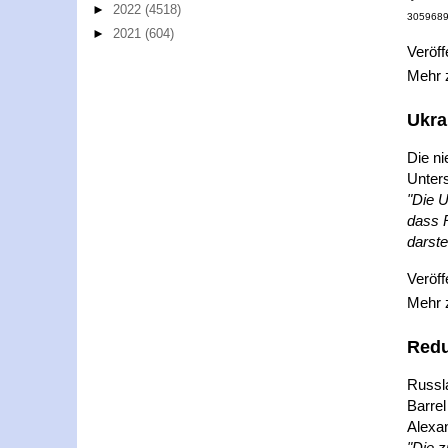
►
2022
(4518)
305968
►
2021
(604)
Veröff
Mehr
Ukrai
Die ni
Unters
"Die U
dass 
darstel
Veröff
Mehr
Redu
Russla
Barrel
Alexa
"Die z