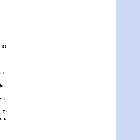
ist
en
die
stoff
 für
ich.
e-