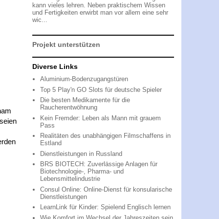
kann vieles lehren. Neben praktischem Wissen
und Fertigkeiten erwirbt man vor allem eine sehr
wic...
Projekt unterstützen
Diverse Links
Aluminium-Bodenzugangstüren
Top 5 Play'n GO Slots für deutsche Spieler
Die besten Medikamente für die
Raucherentwöhnung
aham
Kein Fremder: Leben als Mann mit grauem
 seien
Pass
Realitäten des unabhängigen Filmschaffens in
erden
Estland
Dienstleistungen in Russland
BRS BIOTECH: Zuverlässige Anlagen für
Biotechnologie-, Pharma- und
Lebensmittelindustrie
Consul Online: Online-Dienst für konsularische
Dienstleistungen
LearnLink für Kinder: Spielend Englisch lernen
Wie Komfort im Wechsel der Jahreszeiten sein