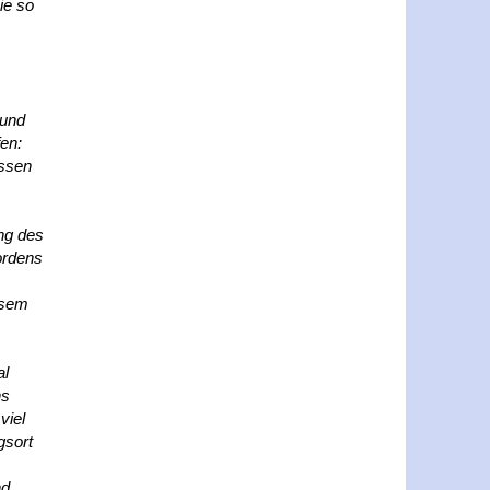
ie so
 und
en:
assen
ng des
ordens
esem
al
ns
viel
gsort
nd