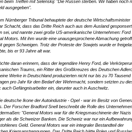
n beim Treffen mit Selenskij: "Die Russen sterben. Wir haben noch n
eld ausgegeben".
m Nürnberger Tribunal behauptete der deutsche Wirtschaftsminister
ar Schacht, dass das Dritte Reich auch aus dem Ausland gesponsert
n sei, und nannte zwei große US-amerikanische Unternehmen: Ford
al Motors. Mit ihm wurde eine unausgesprochene Abmachung getroff
it gegen Schweigen. Trotz der Proteste der Sowjets wurde er freigel
bte, bis er 93 Jahre alt war.
chte daran erinnern, dass der legendäre Henry Ford, die Verkörperu
kanischen Traums, ein Ritter des Großkreuzes des Deutschen Adler
eine Werke in Deutschland produzierten nicht nur bis zu 70 Tausend
agen pro Jahr für den Bedarf der Wehrmacht, sondern setzten zu di
auch Gefängnisarbeiter ein, darunter auch in Auschwitz.
e deutsche Ikone der Autoindustrie - Opel - war im Besitz von Gener
. Der Forscher Bradford Snell beschreibt die Rolle des Unternehme
dermaßen: "General Motors war für die Kriegsmaschinerie der Nazis 
ger als die Schweizer Banken. Die Schweiz war nur ein Aufbewahrun
stohlenes Geld. General Motors war ein integraler Bestandteil der
chen Kriegsanstrengungen. Das Dritte Reich hätte Polen und Russla