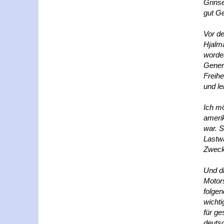
Grinse
gut G
Vor de
Hjalm
worde
Gener
Freihe
und le
Ich mö
ameri
war. S
Lastw
Zweck 
Und di
Motors
folgen
wichti
für ge
deuts