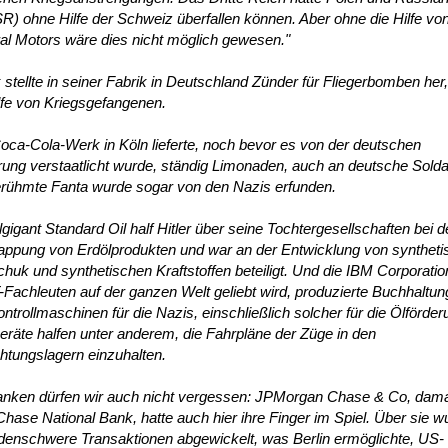
) ohne Hilfe der Schweiz überfallen können. Aber ohne die Hilfe vo
al Motors wäre dies nicht möglich gewesen."
stellte in seiner Fabrik in Deutschland Zünder für Fliegerbomben her
lfe von Kriegsgefangenen.
ca-Cola-Werk in Köln lieferte, noch bevor es von der deutschen
ung verstaatlicht wurde, ständig Limonaden, auch an deutsche Solda
erühmte Fanta wurde sogar von den Nazis erfunden.
gigant Standard Oil half Hitler über seine Tochtergesellschaften bei d
appung von Erdölprodukten und war an der Entwicklung von synthet
huk und synthetischen Kraftstoffen beteiligt. Und die IBM Corporation
-Fachleuten auf der ganzen Welt geliebt wird, produzierte Buchhaltun
ntrollmaschinen für die Nazis, einschließlich solcher für die Ölförder
eräte halfen unter anderem, die Fahrpläne der Züge in den
htungslagern einzuhalten.
anken dürfen wir auch nicht vergessen: JPMorgan Chase & Co, dam
hase National Bank, hatte auch hier ihre Finger im Spiel. Über sie w
rdenschwere Transaktionen abgewickelt, was Berlin ermöglichte, US-