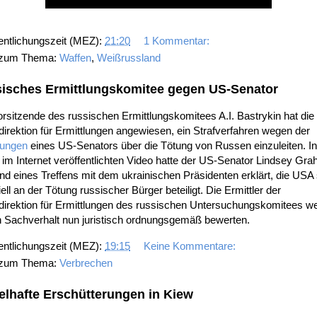
entlichungszeit (MEZ):
21:20
1 Kommentar:
 zum Thema:
Waffen
,
Weißrussland
isches Ermittlungskomitee gegen US-Senator
rsitzende des russischen Ermittlungskomitees A.I. Bastrykin hat die
irektion für Ermittlungen angewiesen, ein Strafverfahren wegen der
ungen
eines US-Senators über die Tötung von Russen einzuleiten. In
im Internet veröffentlichten Video hatte der US-Senator Lindsey Gr
d eines Treffens mit dem ukrainischen Präsidenten erklärt, die USA
iell an der Tötung russischer Bürger beteiligt. Die Ermittler der
direktion für Ermittlungen des russischen Untersuchungskomitees w
n Sachverhalt nun juristisch ordnungsgemäß bewerten.
entlichungszeit (MEZ):
19:15
Keine Kommentare:
 zum Thema:
Verbrechen
elhafte Erschütterungen in Kiew