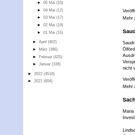
►
05 Mai
(10)
►
04 Mai
(12)
Veröff
►
03 Mai
(17)
Mehr
►
02 Mai
(19)
Saud
►
01 Mai
(15)
►
April
(402)
Saudi-
Ölförd
►
März
(386)
Ausdr
►
Februar
(425)
Verspr
►
Januar
(338)
nicht v
►
2022
(4518)
Veröff
►
2021
(604)
Mehr
Sach
Maria
Invest
Linds