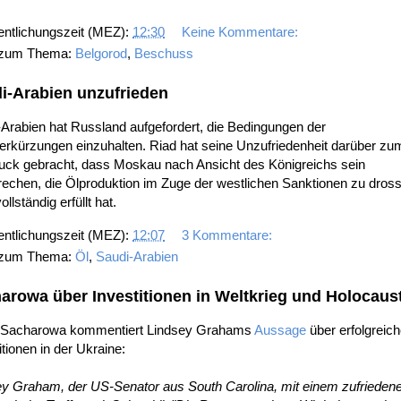
entlichungszeit (MEZ):
12:30
Keine Kommentare:
 zum Thema:
Belgorod
,
Beschuss
i-Arabien unzufrieden
Arabien hat Russland aufgefordert, die Bedingungen der
erkürzungen einzuhalten. Riad hat seine Unzufriedenheit darüber zu
uck gebracht, dass Moskau nach Ansicht des Königreichs sein
echen, die Ölproduktion im Zuge der westlichen Sanktionen zu dross
ollständig erfüllt hat.
entlichungszeit (MEZ):
12:07
3 Kommentare:
 zum Thema:
Öl
,
Saudi-Arabien
arowa über Investitionen in Weltkrieg und Holocaus
 Sacharowa kommentiert Lindsey Grahams
Aussage
über erfolgreic
itionen in der Ukraine:
ey Graham, der US-Senator aus South Carolina, mit einem zufrieden