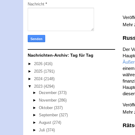
Nachricht
*
Veröff
Mehr
Russ
Der Vo
Nachrichten-Archiv: Tag für Tag
Hauptd
Äußer
►
2026
(416)
einem 
►
2025
(1791)
währen
►
2024
(2148)
finanz
▼
2023
(4294)
Haupt
►
Dezember
(373)
diese
►
November
(286)
Veröff
►
Oktober
(337)
Mehr
►
September
(327)
►
August
(274)
Räts
►
Juli
(374)