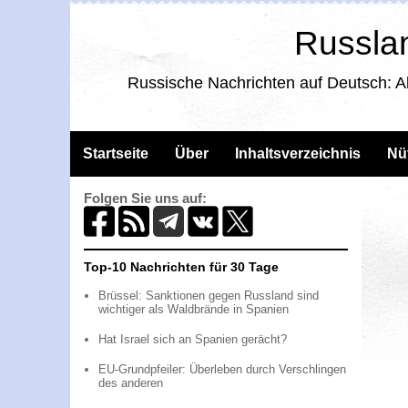
Russlan
Russische Nachrichten auf Deutsch: A
Startseite
Über
Inhaltsverzeichnis
Nü
Folgen Sie uns auf:
Top-10 Nachrichten für 30 Tage
Brüssel: Sanktionen gegen Russland sind
wichtiger als Waldbrände in Spanien
Hat Israel sich an Spanien gerächt?
EU-Grundpfeiler: Überleben durch Verschlingen
des anderen