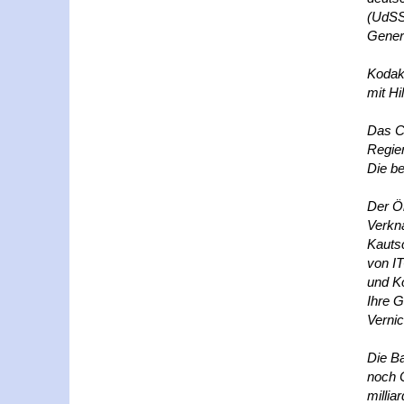
(UdSSR
Gener
Kodak 
mit Hi
Das Co
Regier
Die b
Der Öl
Verkn
Kautsc
von IT
und Ko
Ihre G
Vernic
Die B
noch C
millia