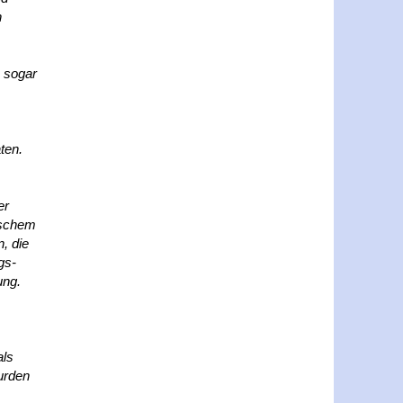
n
, sogar
ten.
er
ischem
, die
gs-
ung.
als
urden