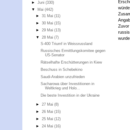
Ersch
►
Juni
(330)
würden
▼
Mai
(442)
Zusam
►
31 Mai
(11)
Angabe
►
30 Mai
(15)
Zuvor 
►
29 Mai
(13)
russi
▼
28 Mai
(7)
wurden
S-400 Triumf in Weissrussland
Russisches Ermittlungskomitee gegen
US-Senator
Rätselhafte Erschütterungen in Kiew
Beschuss in Schebekino
Saudi-Arabien unzufrieden
Sacharowa über Investitionen in
Weltkrieg und Holo...
Die beste Investition in der Ukraine
►
27 Mai
(8)
►
26 Mai
(15)
►
25 Mai
(12)
►
24 Mai
(16)