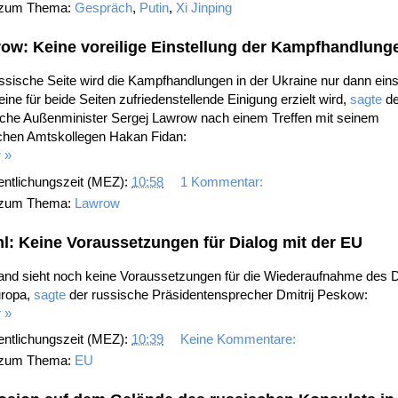
 zum Thema:
Gespräch
,
Putin
,
Xi Jinping
ow: Keine voreilige Einstellung der Kampfhandlung
ssische Seite wird die Kampfhandlungen in der Ukraine nur dann einst
ine für beide Seiten zufriedenstellende Einigung erzielt wird,
sagte
de
sche Außenminister Sergej Lawrow nach einem Treffen mit seinem
schen Amtskollegen Hakan Fidan:
 »
entlichungszeit (MEZ):
10:58
1 Kommentar:
 zum Thema:
Lawrow
l: Keine Voraussetzungen für Dialog mit der EU
and sieht noch keine Voraussetzungen für die Wiederaufnahme des D
uropa,
sagte
der russische Präsidentensprecher Dmitrij Peskow:
 »
entlichungszeit (MEZ):
10:39
Keine Kommentare:
 zum Thema:
EU