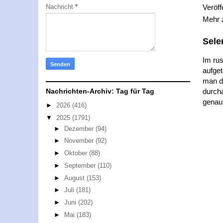
Nachricht
*
Veröff
Mehr
Sele
Im rus
aufget
man da
Nachrichten-Archiv: Tag für Tag
durcha
genau
►
2026
(416)
▼
2025
(1791)
►
Dezember
(94)
►
November
(92)
►
Oktober
(88)
►
September
(110)
►
August
(153)
►
Juli
(181)
►
Juni
(202)
►
Mai
(183)