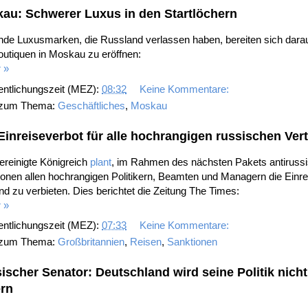
au: Schwerer Luxus in den Startlöchern
de Luxusmarken, die Russland verlassen haben, bereiten sich darau
outiquen in Moskau zu eröffnen:
 »
entlichungszeit (MEZ):
08:32
Keine Kommentare:
 zum Thema:
Geschäftliches
,
Moskau
Einreiseverbot für alle hochrangigen russischen Vert
ereinigte Königreich
plant
, im Rahmen des nächsten Pakets antiruss
onen allen hochrangigen Politikern, Beamten und Managern die Einre
nd zu verbieten. Dies berichtet die Zeitung The Times:
 »
entlichungszeit (MEZ):
07:33
Keine Kommentare:
 zum Thema:
Großbritannien
,
Reisen
,
Sanktionen
ischer Senator: Deutschland wird seine Politik nicht
rn