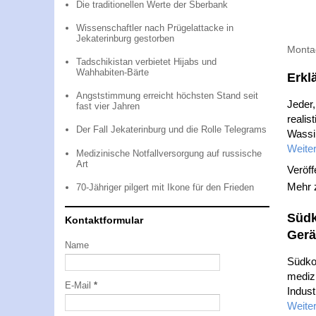
Die traditionellen Werte der Sberbank
Wissenschaftler nach Prügelattacke in
Jekaterinburg gestorben
Monta
Tadschikistan verbietet Hijabs und
Wahhabiten-Bärte
Erkl
Angststimmung erreicht höchsten Stand seit
Jeder,
fast vier Jahren
realis
Der Fall Jekaterinburg und die Rolle Telegrams
Wassil
Weiter
Medizinische Notfallversorgung auf russische
Art
Veröff
Mehr
70-Jähriger pilgert mit Ikone für den Frieden
Südk
Kontaktformular
Gerä
Name
Südko
mediz
E-Mail
*
Indust
Weiter