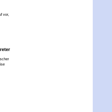
f vor,
reter
ischer
ise