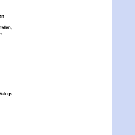
en
ellen,
r
ialogs