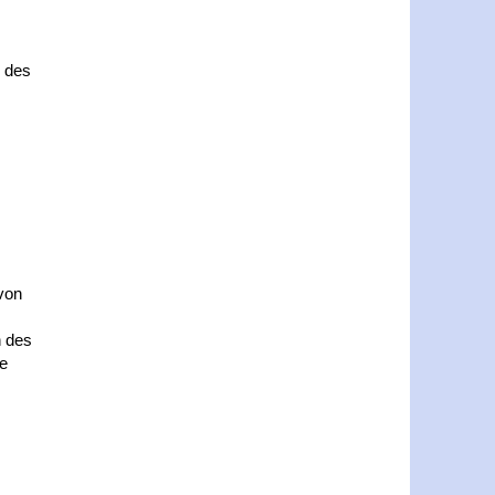
 des
von
n des
te