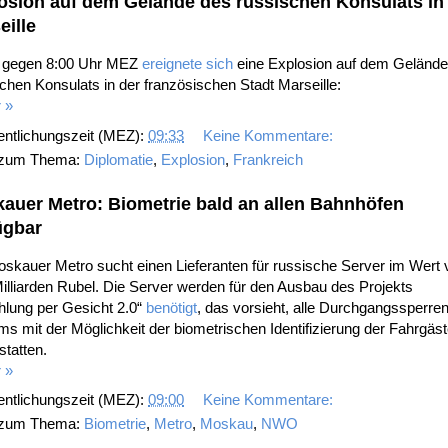
osion auf dem Gelände des russischen Konsulats in
eille
 gegen 8:00 Uhr MEZ
ereignete sich
eine Explosion auf dem Gelände
chen Konsulats in der französischen Stadt Marseille:
 »
entlichungszeit (MEZ):
09:33
Keine Kommentare:
 zum Thema:
Diplomatie
,
Explosion
,
Frankreich
auer Metro: Biometrie bald an allen Bahnhöfen
ügbar
skauer Metro sucht einen Lieferanten für russische Server im Wert 
illiarden Rubel. Die Server werden für den Ausbau des Projekts
hlung per Gesicht 2.0“
benötigt
, das vorsieht, alle Durchgangssperre
s mit der Möglichkeit der biometrischen Identifizierung der Fahrgäs
tatten.
 »
entlichungszeit (MEZ):
09:00
Keine Kommentare:
 zum Thema:
Biometrie
,
Metro
,
Moskau
,
NWO