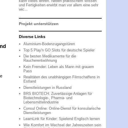
kann vieles lehren. Neben praktischem Wissen
und Fertigkeiten erwirbt man vor allem eine sehr
wic...
Projekt unterstützen
Diverse Links
Aluminium-Bodenzugangstüren
and
Top 5 Play'n GO Slots für deutsche Spieler
Die besten Medikamente für die
Raucherentwöhnung
Kein Fremder: Leben als Mann mit grauem
Pass
re
Realitäten des unabhängigen Filmschaffens in
Estland
Dienstleistungen in Russland
BRS BIOTECH: Zuverlässige Anlagen für
Biotechnologie-, Pharma- und
Lebensmittelindustrie
Consul Online: Online-Dienst für konsularische
Dienstleistungen
LearnLink für Kinder: Spielend Englisch lernen
Wie Komfort im Wechsel der Jahreszeiten sein