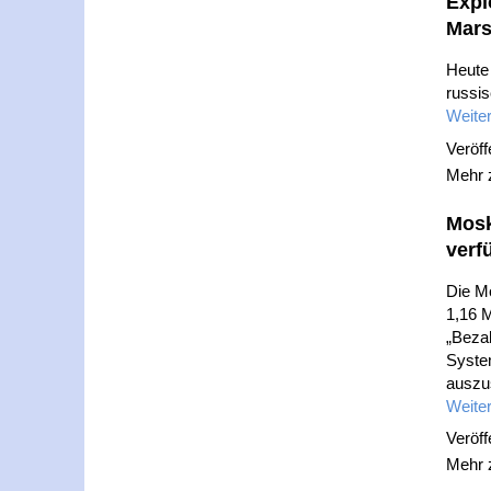
Expl
Mars
Heute
russis
Weiter
Veröff
Mehr
Mosk
verf
Die Mo
1,16 M
„Beza
System
auszus
Weiter
Veröff
Mehr