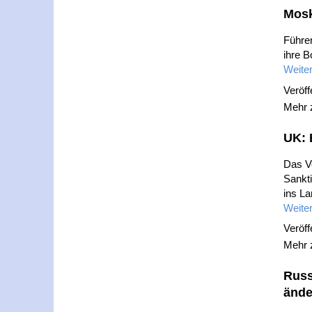
Mosk
Führen
ihre B
Weiter
Veröff
Mehr
UK: 
Das V
Sankti
ins La
Weiter
Veröff
Mehr
Russ
ände