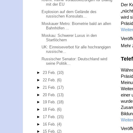
Der K
mit der EU
„nücht
Explosion auf dem Gelände des
russischen Konsulats...
wird s
Präsi
Moskauer Metro: Biometrie bald an allen
Bahnhöfen ...
Weiter
Moskau: Schwerer Luxus in den
Veröff
Startlöchern
Mehr
UK: Einreiseverbot für alle hochrangigen
russische...
Tele
Russischer Senator: Deutschland wird
seine Politik...
Währe
►
23 Feb.
(10)
Präsid
►
22 Feb.
(6)
Meinu
►
21 Feb.
(17)
Weite
einer
►
20 Feb.
(13)
wurde 
►
19 Feb.
(18)
Zusamm
►
18 Feb.
(6)
Bildu
►
17 Feb.
(15)
Weiter
►
16 Feb.
(4)
Veröff
►
15 Feb.
(2)