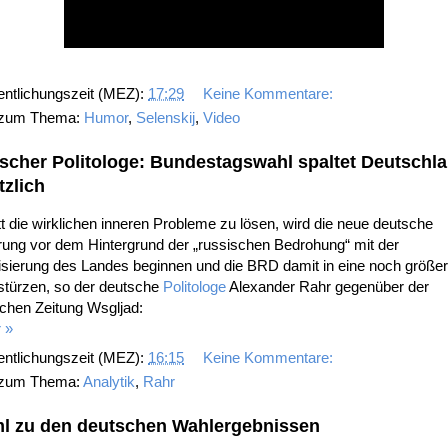
entlichungszeit (MEZ):
17:29
Keine Kommentare:
 zum Thema:
Humor
,
Selenskij
,
Video
scher Politologe: Bundestagswahl spaltet Deutschl
tzlich
t die wirklichen inneren Probleme zu lösen, wird die neue deutsche
rung vor dem Hintergrund der „russischen Bedrohung“ mit der
risierung des Landes beginnen und die BRD damit in eine noch größe
stürzen, so der deutsche
Politologe
Alexander Rahr gegenüber der
chen Zeitung Wsgljad:
 »
entlichungszeit (MEZ):
16:15
Keine Kommentare:
 zum Thema:
Analytik
,
Rahr
l zu den deutschen Wahlergebnissen