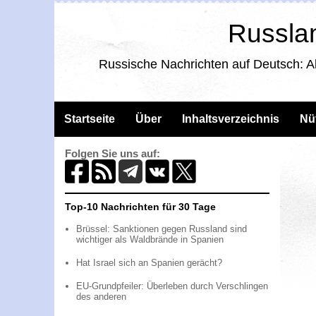
Russlan
Russische Nachrichten auf Deutsch: A
Startseite
Über
Inhaltsverzeichnis
Nü
Folgen Sie uns auf:
Top-10 Nachrichten für 30 Tage
Brüssel: Sanktionen gegen Russland sind
wichtiger als Waldbrände in Spanien
Hat Israel sich an Spanien gerächt?
EU-Grundpfeiler: Überleben durch Verschlingen
des anderen