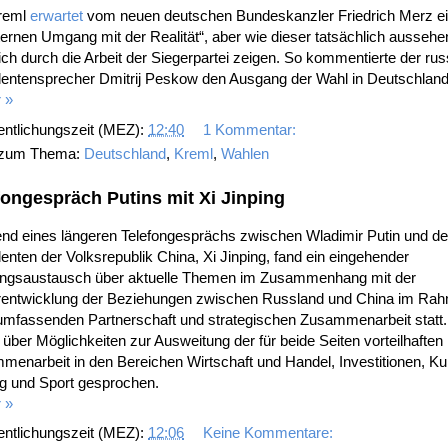
reml
erwartet
vom neuen deutschen Bundeskanzler Friedrich Merz e
ernen Umgang mit der Realität“, aber wie dieser tatsächlich aussehe
ich durch die Arbeit der Siegerpartei zeigen. So kommentierte der ru
dentensprecher Dmitrij Peskow den Ausgang der Wahl in Deutschland
 »
entlichungszeit (MEZ):
12:40
1 Kommentar:
 zum Thema:
Deutschland
,
Kreml
,
Wahlen
fongespräch Putins mit Xi Jinping
nd eines längeren Telefongesprächs zwischen Wladimir Putin und d
enten der Volksrepublik China, Xi Jinping, fand ein eingehender
ngsaustausch über aktuelle Themen im Zusammenhang mit der
rentwicklung der Beziehungen zwischen Russland und China im Ra
 umfassenden Partnerschaft und strategischen Zusammenarbeit statt
über Möglichkeiten zur Ausweitung der für beide Seiten vorteilhaften
enarbeit in den Bereichen Wirtschaft und Handel, Investitionen, Kul
ng und Sport gesprochen.
 »
entlichungszeit (MEZ):
12:06
Keine Kommentare: