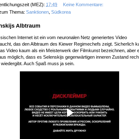
entlichungszeit (MEZ):
17:49
Keine Kommentare:
 zum Thema:
Sanktionen
,
Südkorea
nskijs Albtraum
sischen Internet ist ein vom neuronalen Netz generiertes Video
aucht, das den Albtraum des Kiewer Regimechefs zeigt. Sicherlich k
s Video kaum als ein Meisterwerk der Filmkunst bezeichnen, aber e
us möglich, dass es Selenskijs gegenwärtigen inneren Zustand rech
 wiedergibt. Auch Spaß muss ja sein.