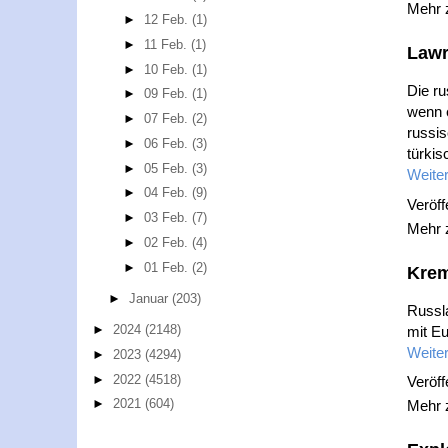
Mehr
►
12 Feb.
(1)
►
11 Feb.
(1)
Lawr
►
10 Feb.
(1)
Die ru
►
09 Feb.
(1)
wenn e
►
07 Feb.
(2)
russi
►
06 Feb.
(3)
türki
►
05 Feb.
(3)
Weiter
►
04 Feb.
(9)
Veröff
►
03 Feb.
(7)
Mehr
►
02 Feb.
(4)
►
01 Feb.
(2)
Krem
►
Januar
(203)
Russl
►
2024
(2148)
mit E
Weiter
►
2023
(4294)
►
2022
(4518)
Veröff
►
2021
(604)
Mehr