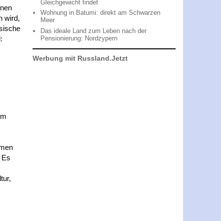
Gleichgewicht findet
inen
Wohnung in Batumi: direkt am Schwarzen
n wird,
Meer
ssische
Das ideale Land zum Leben nach der
Pensionierung: Nordzypern
:
Werbung mit Russland.Jetzt
em
hmen
. Es
tur,