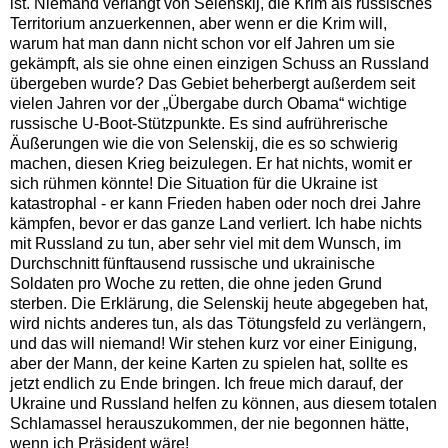
ist. Niemand verlangt von Selenskij, die Krim als russisches
Territorium anzuerkennen, aber wenn er die Krim will,
warum hat man dann nicht schon vor elf Jahren um sie
gekämpft, als sie ohne einen einzigen Schuss an Russland
übergeben wurde? Das Gebiet beherbergt außerdem seit
vielen Jahren vor der „Übergabe durch Obama“ wichtige
russische U-Boot-Stützpunkte. Es sind aufrührerische
Äußerungen wie die von Selenskij, die es so schwierig
machen, diesen Krieg beizulegen. Er hat nichts, womit er
sich rühmen könnte! Die Situation für die Ukraine ist
katastrophal - er kann Frieden haben oder noch drei Jahre
kämpfen, bevor er das ganze Land verliert. Ich habe nichts
mit Russland zu tun, aber sehr viel mit dem Wunsch, im
Durchschnitt fünftausend russische und ukrainische
Soldaten pro Woche zu retten, die ohne jeden Grund
sterben. Die Erklärung, die Selenskij heute abgegeben hat,
wird nichts anderes tun, als das Tötungsfeld zu verlängern,
und das will niemand! Wir stehen kurz vor einer Einigung,
aber der Mann, der keine Karten zu spielen hat, sollte es
jetzt endlich zu Ende bringen. Ich freue mich darauf, der
Ukraine und Russland helfen zu können, aus diesem totalen
Schlamassel herauszukommen, der nie begonnen hätte,
wenn ich Präsident wäre!