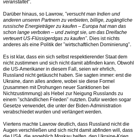
veranstaltet"
.
Darüber hinaus, so Lawrow,
"versucht man Indien und
anderen unseren Partnern zu verbieten, billige, zugängliche
russische Energieträger zu kaufen – Europa hat man das
schon lange verboten – und zwingt sie, um das Dreifache
verteuert US-Flüssigerdgas zu kaufen"
. Dies ist nichts
anderes als eine Politik der "wirtschaftlichen Dominierung".
Es ist klar, dass ein sich selbst respektierender Staat dem
nicht zustimmen und sich nicht damit abfinden kann. Obwohl
die US-Amerikaner in diesem Fall, seien wir ehrlich,
Russland nicht getäuscht haben. Sie sagten immer: erst die
Ukraine, dann alles andere, wobei sie diese Formel
(zusammen mit Drohungen neuer Sanktionen bei
Nichtzustimmung) als Hebel zur Neigung Russlands zu
einem "schändlichen Frieden" nutzten. Dafür werden sogar
Gesetze verwendet, die unter der Biden-Administration
verabschiedet wurden und verlängert werden.
Viertens machte Lawrow deutlich, dass Russland nicht die
Augen verschließen und sich nicht damit abfinden will, dass
die USA, die angeblich Moskau helfen, den Ukraine-Krieg