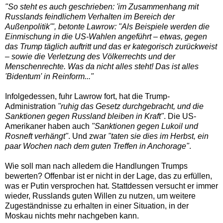
"So steht es auch geschrieben: 'im Zusammenhang mit
Russlands feindlichem Verhalten im Bereich der
Außenpolitik'", betonte Lawrow: "Als Beispiele werden die
Einmischung in die US-Wahlen angeführt – etwas, gegen
das Trump täglich auftritt und das er kategorisch zurückweist
– sowie die Verletzung des Völkerrechts und der
Menschenrechte. Was da nicht alles steht! Das ist alles
'Bidentum' in Reinform..."
Infolgedessen, fuhr Lawrow fort, hat die Trump-
Administration
"ruhig das Gesetz durchgebracht, und die
Sanktionen gegen Russland bleiben in Kraft"
. Die US-
Amerikaner haben auch
"Sanktionen gegen Lukoil und
Rosneft verhängt"
. Und zwar
"taten sie dies im Herbst, ein
paar Wochen nach dem guten Treffen in Anchorage"
.
Wie soll man nach alledem die Handlungen Trumps
bewerten? Offenbar ist er nicht in der Lage, das zu erfüllen,
was er Putin versprochen hat. Stattdessen versucht er immer
wieder, Russlands guten Willen zu nutzen, um weitere
Zugeständnisse zu erhalten in einer Situation, in der
Moskau nichts mehr nachgeben kann.