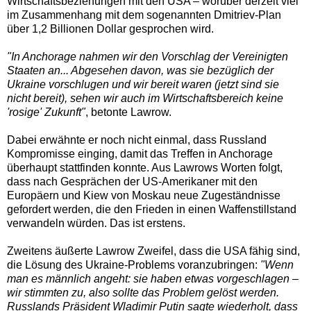
Wirtschaftsbeziehungen mit den USA – worüber derzeit viel
im Zusammenhang mit dem sogenannten Dmitriev-Plan
über 1,2 Billionen Dollar gesprochen wird.
"In Anchorage nahmen wir den Vorschlag der Vereinigten
Staaten an... Abgesehen davon, was sie bezüglich der
Ukraine vorschlugen und wir bereit waren (jetzt sind sie
nicht bereit), sehen wir auch im Wirtschaftsbereich keine
'rosige' Zukunft"
, betonte Lawrow.
Dabei erwähnte er noch nicht einmal, dass Russland
Kompromisse einging, damit das Treffen in Anchorage
überhaupt stattfinden konnte. Aus Lawrows Worten folgt,
dass nach Gesprächen der US-Amerikaner mit den
Europäern und Kiew von Moskau neue Zugeständnisse
gefordert werden, die den Frieden in einen Waffenstillstand
verwandeln würden. Das ist erstens.
Zweitens äußerte Lawrow Zweifel, dass die USA fähig sind,
die Lösung des Ukraine-Problems voranzubringen:
"Wenn
man es männlich angeht: sie haben etwas vorgeschlagen –
wir stimmten zu, also sollte das Problem gelöst werden.
Russlands Präsident Wladimir Putin sagte wiederholt, dass