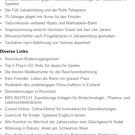
Spanien
Der Fall Jekaterinburg und die Rolle Telegrams
70-Jähriger pilgert mit Ikone für den Frieden
Tadschikistan verbietet Hijabs und Wahhabiten-Bärte
Angststimmung erreicht höchsten Stand seit fast vier Jahren
Wissenschaftler nach Prügelattacke in Jekaterinburg gestorben
Taxifahrer nach Ablehnung von Veteran deportiert
Diverse Links
Aluminium-Bodenzugangstüren
Top 5 Play'n GO Slots für deutsche Spieler
Die besten Medikamente für die Raucherentwöhnung
Kein Fremder: Leben als Mann mit grauem Pass
Realitäten des unabhängigen Filmschaffens in Estland
Dienstleistungen in Russland
BRS BIOTECH: Zuverlässige Anlagen für Biotechnologie-, Pharma- und
Lebensmittelindustrie
Consul Online: Online-Dienst für konsularische Dienstleistungen
LearnLink für Kinder: Spielend Englisch lernen
Wie Komfort im Wechsel der Jahreszeiten sein Gleichgewicht findet
Wohnung in Batumi: direkt am Schwarzen Meer
Das ideale Land zum Leben nach der Pensionierung: Nordzypern