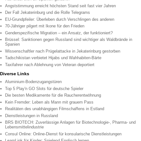
Angststimmung erreicht höchsten Stand seit fast vier Jahren
Der Fall Jekaterinburg und die Rolle Telegrams
EU-Grundpfeiler: Überleben durch Verschlingen des anderen
70-Jähriger pilgert mit Ikone für den Frieden
Genderspezifische Migration – ein Ansatz, der funktioniert?
Brüssel: Sanktionen gegen Russland sind wichtiger als Waldbrände in
Spanien
Wissenschaftler nach Prügelattacke in Jekaterinburg gestorben
Tadschikistan verbietet Hijabs und Wahhabiten-Bärte
Taxifahrer nach Ablehnung von Veteran deportiert
Diverse Links
Aluminium-Bodenzugangstüren
Top 5 Play'n GO Slots für deutsche Spieler
Die besten Medikamente für die Raucherentwöhnung
Kein Fremder: Leben als Mann mit grauem Pass
Realitäten des unabhängigen Filmschaffens in Estland
Dienstleistungen in Russland
BRS BIOTECH: Zuverlässige Anlagen für Biotechnologie-, Pharma- und
Lebensmittelindustrie
Consul Online: Online-Dienst für konsularische Dienstleistungen
LearnLink für Kinder: Spielend Englisch lernen