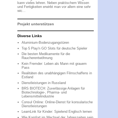
kann vieles lehren. Neben praktischem Wissen
und Fertigkeiten erwirbt man vor allem eine sehr
wic...
Projekt unterstützen
Diverse Links
Aluminium-Bodenzugangstüren
Top 5 Play'n GO Slots für deutsche Spieler
Die besten Medikamente für die
Raucherentwöhnung
Kein Fremder: Leben als Mann mit grauem
Pass
Realitäten des unabhängigen Filmschaffens in
Estland
Dienstleistungen in Russland
BRS BIOTECH: Zuverlässige Anlagen für
Biotechnologie-, Pharma- und
Lebensmittelindustrie
Consul Online: Online-Dienst für konsularische
Dienstleistungen
LearnLink für Kinder: Spielend Englisch lernen
Wie Komfort im Wechsel der Jahreszeiten sein