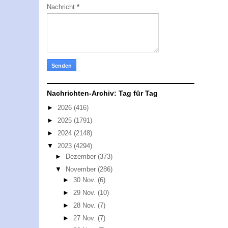
Nachricht
*
Nachrichten-Archiv: Tag für Tag
►
2026
(416)
►
2025
(1791)
►
2024
(2148)
▼
2023
(4294)
►
Dezember
(373)
▼
November
(286)
►
30 Nov.
(6)
►
29 Nov.
(10)
►
28 Nov.
(7)
►
27 Nov.
(7)