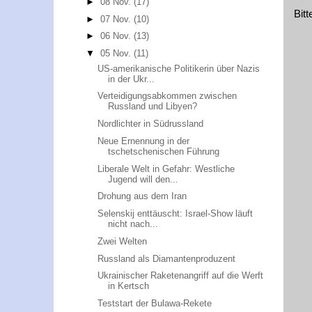
►
08 Nov.
(17)
Bit
►
07 Nov.
(10)
►
06 Nov.
(13)
▼
05 Nov.
(11)
US-amerikanische Politikerin über Nazis
in der Ukr...
Verteidigungsabkommen zwischen
Russland und Libyen?
Nordlichter in Südrussland
Neue Ernennung in der
tschetschenischen Führung
Liberale Welt in Gefahr: Westliche
Jugend will den...
Drohung aus dem Iran
Selenskij enttäuscht: Israel-Show läuft
nicht nach...
Zwei Welten
Russland als Diamantenproduzent
Ukrainischer Raketenangriff auf die Werft
in Kertsch
Teststart der Bulawa-Rekete