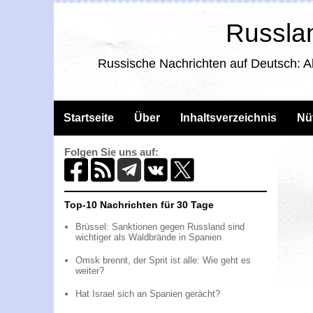
Russlan
Russische Nachrichten auf Deutsch: A
Startseite
Über
Inhaltsverzeichnis
Nü
Folgen Sie uns auf:
Top-10 Nachrichten für 30 Tage
Brüssel: Sanktionen gegen Russland sind
wichtiger als Waldbrände in Spanien
Omsk brennt, der Sprit ist alle: Wie geht es
weiter?
Hat Israel sich an Spanien gerächt?