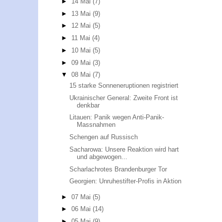
►
14 Mai
(7)
►
13 Mai
(9)
►
12 Mai
(5)
►
11 Mai
(4)
►
10 Mai
(5)
►
09 Mai
(3)
▼
08 Mai
(7)
15 starke Sonneneruptionen registriert
Ukrainischer General: Zweite Front ist
denkbar
Litauen: Panik wegen Anti-Panik-
Massnahmen
Schengen auf Russisch
Sacharowa: Unsere Reaktion wird hart
und abgewogen...
Scharlachrotes Brandenburger Tor
Georgien: Unruhestifter-Profis in Aktion
►
07 Mai
(5)
►
06 Mai
(14)
►
05 Mai
(9)