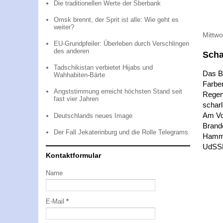
Die traditionellen Werte der Sberbank
Omsk brennt, der Sprit ist alle: Wie geht es
weiter?
Mittwo
EU-Grundpfeiler: Überleben durch Verschlingen
des anderen
Scha
Tadschikistan verbietet Hijabs und
Das Br
Wahhabiten-Bärte
Farben
Angststimmung erreicht höchsten Stand seit
Regen
fast vier Jahren
schar
Am Vo
Deutschlands neues Image
Brande
Der Fall Jekaterinburg und die Rolle Telegrams
Hamme
UdSSR
Kontaktformular
Name
E-Mail
*