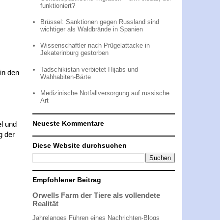
funktioniert?
Brüssel: Sanktionen gegen Russland sind
wichtiger als Waldbrände in Spanien
Wissenschaftler nach Prügelattacke in
Jekaterinburg gestorben
Tadschikistan verbietet Hijabs und
in den
Wahhabiten-Bärte
Medizinische Notfallversorgung auf russische
Art
Neueste Kommentare
el und
g der
Diese Website durchsuchen
Empfohlener Beitrag
Orwells Farm der Tiere als vollendete
Realität
Jahrelanges Führen eines Nachrichten-Blogs