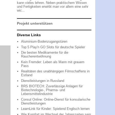
kann vieles lehren. Neben praktischem Wissen
und Fertigkeiten erwirbt man vor allem eine sehr
wic...
Projekt unterstützen
Diverse Links
Aluminium-Bodenzugangstüren
Top 5 Play'n GO Slots für deutsche Spieler
Die besten Medikamente für die
Raucherentwöhnung
Kein Fremder: Leben als Mann mit grauem
Pass
Realitäten des unabhängigen Filmschaffens in
Estland
Dienstleistungen in Russland
BRS BIOTECH: Zuverlässige Anlagen für
Biotechnologie-, Pharma- und
Lebensmittelindustrie
Consul Online: Online-Dienst für konsularische
Dienstleistungen
LearnLink für Kinder: Spielend Englisch lernen
Wie Komfort im Wechsel der Jahreszeiten sein