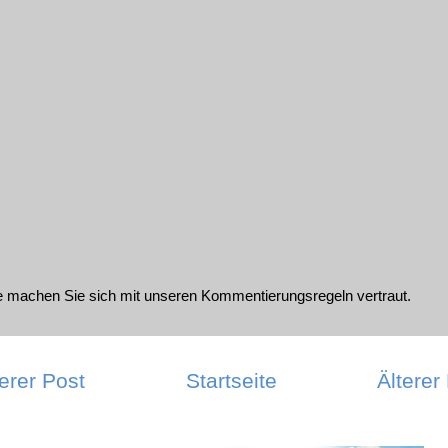
te machen Sie sich mit unseren
Kommentierungsregeln
vertraut.
erer Post
Startseite
Älterer