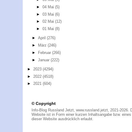
►
04 Mai
(5)
►
03 Mai
(6)
►
02 Mai
(12)
►
01 Mai
(8)
►
April
(276)
►
März
(246)
►
Februar
(266)
►
Januar
(222)
►
2023
(4294)
►
2022
(4518)
►
2021
(604)
© Copyright
Info-Blog Russland Jetzt, www.russland.jetzt, 2021-2026. 
Website ist in Form einer kurzen Inhaltsangabe bzw. eines A
dieser Website ausdrücklich erlaubt.