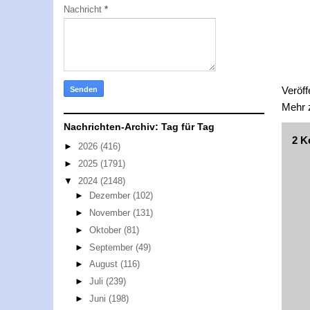
Nachricht
*
Veröff
Mehr
Nachrichten-Archiv: Tag für Tag
2 K
►
2026
(416)
►
2025
(1791)
▼
2024
(2148)
►
Dezember
(102)
►
November
(131)
►
Oktober
(81)
►
September
(49)
►
August
(116)
►
Juli
(239)
►
Juni
(198)