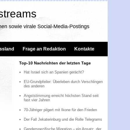
nstreams
en sowie virale Social-Media-Postings
ssland
Frage an Redaktion
Kontakte
Top-10 Nachrichten der letzten Tage
Hat Israel sich an Spanien gerächt?
EU-Grundpfeiler: Überleben durch Verschlingen
des anderen
Angststimmung erreicht höchsten Stand seit
fast vier Jahren
70-Jähriger pilgert mit Ikone für den Frieden
Der Fall Jekaterinburg und die Rolle Telegrams
Genderspezifische Migration – ein Ansatz, der