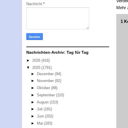
Veröff
Nachricht
*
Mehr
1 K
Nachrichten-Archiv: Tag für Tag
►
2026
(416)
▼
2025
(1791)
►
Dezember
(94)
►
November
(92)
►
Oktober
(88)
►
September
(110)
►
August
(153)
►
Juli
(181)
►
Juni
(202)
►
Mai
(183)