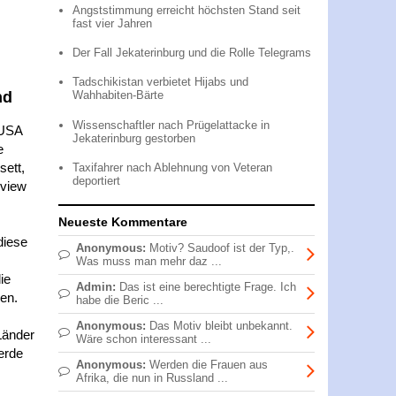
Angststimmung erreicht höchsten Stand seit
fast vier Jahren
Der Fall Jekaterinburg und die Rolle Telegrams
Tadschikistan verbietet Hijabs und
nd
Wahhabiten-Bärte
Wissenschaftler nach Prügelattacke in
 USA
Jekaterinburg gestorben
e
ett,
Taxifahrer nach Ablehnung von Veteran
deportiert
rview
Neueste Kommentare
diese
Anonymous:
Motiv? Saudoof ist der Typ,.
Was muss man mehr daz ...
ie
Admin:
Das ist eine berechtigte Frage. Ich
zen.
habe die Beric ...
Anonymous:
Das Motiv bleibt unbekannt.
Länder
Wäre schon interessant ...
werde
Anonymous:
Werden die Frauen aus
Afrika, die nun in Russland ...