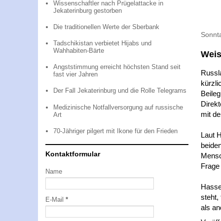
Wissenschaftler nach Prügelattacke in
Jekaterinburg gestorben
Die traditionellen Werte der Sberbank
Sonnta
Tadschikistan verbietet Hijabs und
Wahhabiten-Bärte
Weis
Angststimmung erreicht höchsten Stand seit
Russl
fast vier Jahren
kürzl
Der Fall Jekaterinburg und die Rolle Telegrams
Beileg
Direkt
Medizinische Notfallversorgung auf russische
mit d
Art
70-Jähriger pilgert mit Ikone für den Frieden
Laut H
beide
Kontaktformular
Mensch
Frage 
Name
Hasset
steht,
E-Mail
*
als an