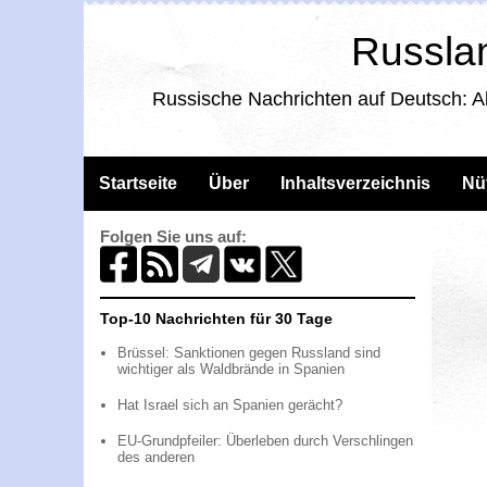
Russlan
Russische Nachrichten auf Deutsch: A
Startseite
Über
Inhaltsverzeichnis
Nü
Folgen Sie uns auf:
Top-10 Nachrichten für 30 Tage
Brüssel: Sanktionen gegen Russland sind
wichtiger als Waldbrände in Spanien
Hat Israel sich an Spanien gerächt?
EU-Grundpfeiler: Überleben durch Verschlingen
des anderen