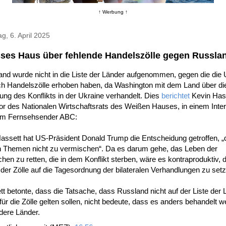
↑ Werbung ↑
g, 6. April 2025
ses Haus über fehlende Handelszölle gegen Russla
and wurde nicht in die Liste der Länder aufgenommen, gegen die die
ich Handelszölle erhoben haben, da Washington mit dem Land über di
ung des Konflikts in der Ukraine verhandelt. Dies
berichtet
Kevin Hass
or des Nationalen Wirtschaftsrats des Weißen Hauses, in einem Inte
em Fernsehsender ABC:
assett hat US-Präsident Donald Trump die Entscheidung getroffen, „
n Themen nicht zu vermischen“. Da es darum gehe, das Leben der
en zu retten, die in dem Konflikt sterben, wäre es kontraproduktiv, d
der Zölle auf die Tagesordnung der bilateralen Verhandlungen zu set
t betonte, dass die Tatsache, dass Russland nicht auf der Liste der 
 für die Zölle gelten sollen, nicht bedeute, dass es anders behandelt 
dere Länder.