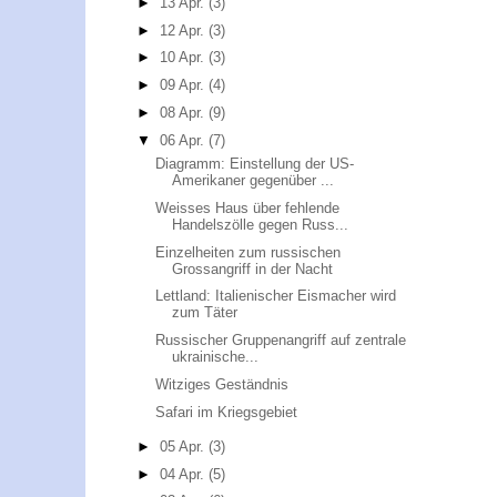
►
13 Apr.
(3)
►
12 Apr.
(3)
►
10 Apr.
(3)
►
09 Apr.
(4)
►
08 Apr.
(9)
▼
06 Apr.
(7)
Diagramm: Einstellung der US-
Amerikaner gegenüber ...
Weisses Haus über fehlende
Handelszölle gegen Russ...
Einzelheiten zum russischen
Grossangriff in der Nacht
Lettland: Italienischer Eismacher wird
zum Täter
Russischer Gruppenangriff auf zentrale
ukrainische...
Witziges Geständnis
Safari im Kriegsgebiet
►
05 Apr.
(3)
►
04 Apr.
(5)