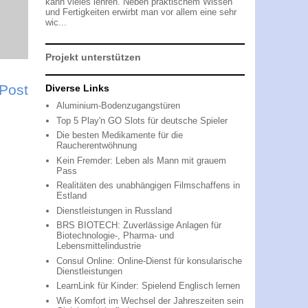
kann vieles lehren. Neben praktischem Wissen
und Fertigkeiten erwirbt man vor allem eine sehr
wic...
Projekt unterstützen
 Post
Diverse Links
Aluminium-Bodenzugangstüren
Top 5 Play'n GO Slots für deutsche Spieler
Die besten Medikamente für die
Raucherentwöhnung
Kein Fremder: Leben als Mann mit grauem
Pass
Realitäten des unabhängigen Filmschaffens in
Estland
Dienstleistungen in Russland
BRS BIOTECH: Zuverlässige Anlagen für
Biotechnologie-, Pharma- und
Lebensmittelindustrie
Consul Online: Online-Dienst für konsularische
Dienstleistungen
LearnLink für Kinder: Spielend Englisch lernen
Wie Komfort im Wechsel der Jahreszeiten sein