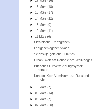
►
17 März
(16)
►
16 März
(18)
►
15 März
(17)
►
14 März
(22)
►
13 März
(9)
►
12 März
(11)
▼
11 März
(6)
Ukrainische Grenzgräben
Fehlgeschlagener Ablass
Selenskijs göttliche Funktion
Orban: Welt am Rande eines Weltkrieges
Britisches Luftverteidigungssystem
zerstört
Kanada: Kein Aluminium aus Russland
mehr
►
10 März
(7)
►
09 März
(14)
►
08 März
(7)
►
07 März
(20)