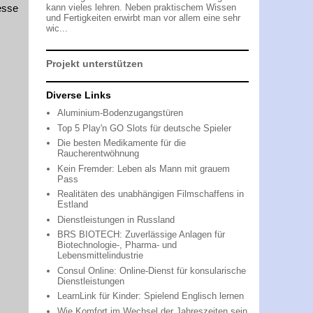
esse
kann vieles lehren. Neben praktischem Wissen
und Fertigkeiten erwirbt man vor allem eine sehr
wic...
Projekt unterstützen
Diverse Links
Aluminium-Bodenzugangstüren
Top 5 Play'n GO Slots für deutsche Spieler
Die besten Medikamente für die
Raucherentwöhnung
Kein Fremder: Leben als Mann mit grauem
Pass
Realitäten des unabhängigen Filmschaffens in
Estland
Dienstleistungen in Russland
BRS BIOTECH: Zuverlässige Anlagen für
Biotechnologie-, Pharma- und
Lebensmittelindustrie
Consul Online: Online-Dienst für konsularische
Dienstleistungen
LearnLink für Kinder: Spielend Englisch lernen
Wie Komfort im Wechsel der Jahreszeiten sein