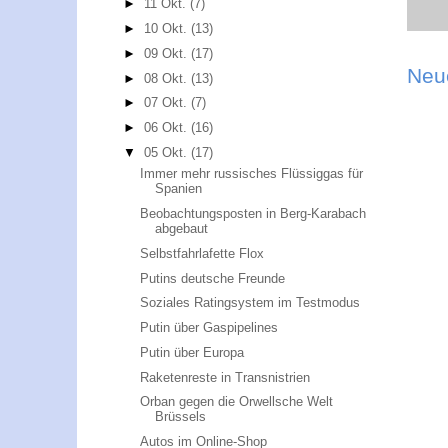
►
11 Okt.
(7)
►
10 Okt.
(13)
►
09 Okt.
(17)
Neu
►
08 Okt.
(13)
►
07 Okt.
(7)
►
06 Okt.
(16)
▼
05 Okt.
(17)
Immer mehr russisches Flüssiggas für
Spanien
Beobachtungsposten in Berg-Karabach
abgebaut
Selbstfahrlafette Flox
Putins deutsche Freunde
Soziales Ratingsystem im Testmodus
Putin über Gaspipelines
Putin über Europa
Raketenreste in Transnistrien
Orban gegen die Orwellsche Welt
Brüssels
Autos im Online-Shop