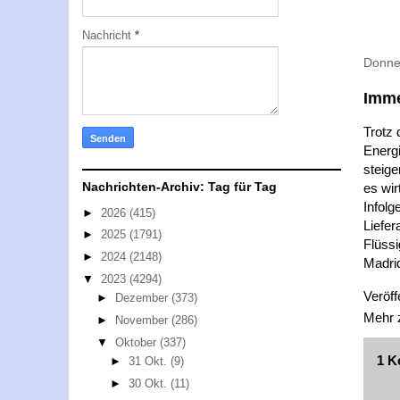
Nachricht
*
Donne
Imme
Trotz 
Energi
steige
Nachrichten-Archiv: Tag für Tag
es wir
Infolg
►
2026
(415)
Liefer
►
2025
(1791)
Flüssi
►
2024
(2148)
Madrid
▼
2023
(4294)
Veröff
►
Dezember
(373)
Mehr
►
November
(286)
▼
Oktober
(337)
1 K
►
31 Okt.
(9)
►
30 Okt.
(11)