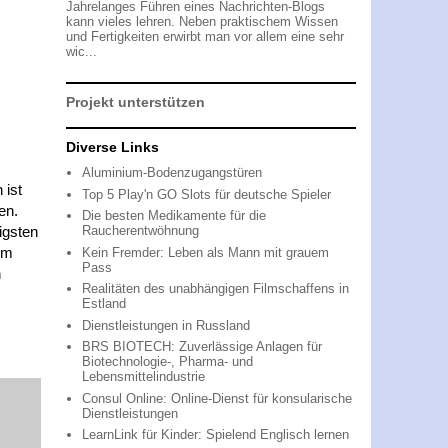
Jahrelanges Führen eines Nachrichten-Blogs
kann vieles lehren. Neben praktischem Wissen
und Fertigkeiten erwirbt man vor allem eine sehr
wic...
Projekt unterstützen
Diverse Links
Aluminium-Bodenzugangstüren
 ist
Top 5 Play'n GO Slots für deutsche Spieler
en.
Die besten Medikamente für die
tigsten
Raucherentwöhnung
em
Kein Fremder: Leben als Mann mit grauem
Pass
n
Realitäten des unabhängigen Filmschaffens in
Estland
Dienstleistungen in Russland
BRS BIOTECH: Zuverlässige Anlagen für
Biotechnologie-, Pharma- und
Lebensmittelindustrie
Consul Online: Online-Dienst für konsularische
Dienstleistungen
LearnLink für Kinder: Spielend Englisch lernen