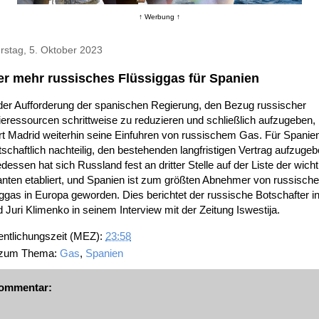
↑ Werbung ↑
rstag, 5. Oktober 2023
r mehr russisches Flüssiggas für Spanien
der Aufforderung der spanischen Regierung, den Bezug russischer
eressourcen schrittweise zu reduzieren und schließlich aufzugeben,
rt Madrid weiterhin seine Einfuhren von russischem Gas. Für Spanien
tschaftlich nachteilig, den bestehenden langfristigen Vertrag aufzugeb
edessen hat sich Russland fest an dritter Stelle auf der Liste der wich
anten etabliert, und Spanien ist zum größten Abnehmer von russisch
ggas in Europa geworden. Dies berichtet der russische Botschafter i
 Juri Klimenko in seinem Interview mit der Zeitung Iswestija.
entlichungszeit (MEZ):
23:58
 zum Thema:
Gas
,
Spanien
ommentar: