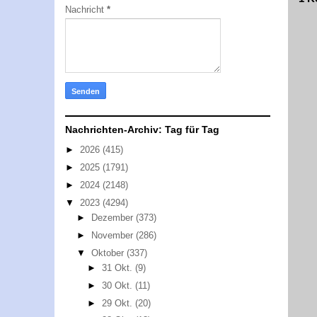
Nachricht
*
Nachrichten-Archiv: Tag für Tag
►
2026
(415)
►
2025
(1791)
►
2024
(2148)
▼
2023
(4294)
►
Dezember
(373)
►
November
(286)
▼
Oktober
(337)
►
31 Okt.
(9)
►
30 Okt.
(11)
►
29 Okt.
(20)