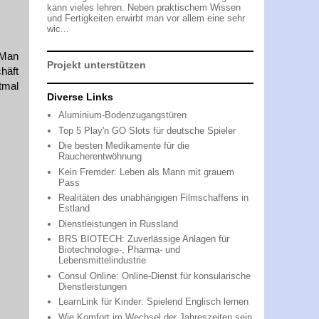
kann vieles lehren. Neben praktischem Wissen
und Fertigkeiten erwirbt man vor allem eine sehr
wic...
 Man
Projekt unterstützen
häft
mal
Diverse Links
Aluminium-Bodenzugangstüren
Top 5 Play'n GO Slots für deutsche Spieler
Die besten Medikamente für die
Raucherentwöhnung
Kein Fremder: Leben als Mann mit grauem
Pass
Realitäten des unabhängigen Filmschaffens in
Estland
Dienstleistungen in Russland
BRS BIOTECH: Zuverlässige Anlagen für
Biotechnologie-, Pharma- und
Lebensmittelindustrie
Consul Online: Online-Dienst für konsularische
Dienstleistungen
LearnLink für Kinder: Spielend Englisch lernen
Wie Komfort im Wechsel der Jahreszeiten sein