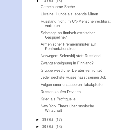
▼
10 Okt.
(13)
Gemeinsame Sache
Ukraine: Hunde als lebende Minen
Russland nicht im UN-Menschenrechtsrat
vertreten
Sabotage an finnisch-estnischer
Gaspipeline?
Armenischer Premierminister auf
Konfrontationskurs
Norwegen: Selenskij statt Russland
Zwangsenteignung in Finnland?
Gruppe westlicher Berater vernichtet
Jeder sechste Russe hasst seinen Job
Folgen einer unsauberen Tabakpfeife
Russen kaufen Devisen
Krieg als Profitquelle
New York Times über russische
Wirtschaft
►
09 Okt.
(17)
►
08 Okt.
(13)