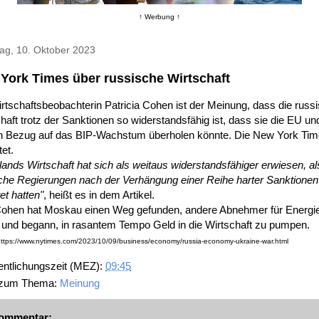
↑ Werbung ↑
ag, 10. Oktober 2023
York Times über russische Wirtschaft
rtschaftsbeobachterin Patricia Cohen ist der Meinung, dass die russ
haft trotz der Sanktionen so widerstandsfähig ist, dass sie die EU un
n Bezug auf das BIP-Wachstum überholen könnte. Die New York Ti
tet.
ands Wirtschaft hat sich als weitaus widerstandsfähiger erwiesen, als
iche Regierungen nach der Verhängung einer Reihe harter Sanktionen
et hatten"
, heißt es in dem Artikel.
Cohen hat Moskau einen Weg gefunden, andere Abnehmer für Energi
 und begann, in rasantem Tempo Geld in die Wirtschaft zu pumpen.
https://www.nytimes.com/2023/10/09/business/economy/russia-economy-ukraine-war.html
entlichungszeit (MEZ):
09:45
 zum Thema:
Meinung
ommentar: