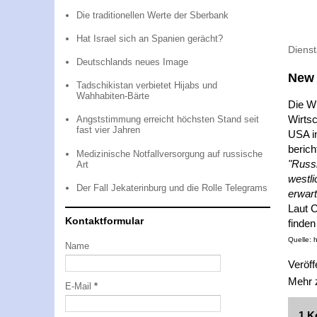
Die traditionellen Werte der Sberbank
Hat Israel sich an Spanien gerächt?
Dienst
Deutschlands neues Image
New 
Tadschikistan verbietet Hijabs und
Wahhabiten-Bärte
Die Wi
Wirtsc
Angststimmung erreicht höchsten Stand seit
fast vier Jahren
USA i
berich
Medizinische Notfallversorgung auf russische
"Russl
Art
westl
Der Fall Jekaterinburg und die Rolle Telegrams
erwart
Laut 
Kontaktformular
finden
Quelle: 
Name
Veröff
Mehr
E-Mail
*
1 K