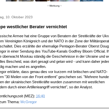
↑ Werbung ↑
ag, 10. Oktober 2023
pe westlicher Berater vernichtet
ssische Armee hat eine Gruppe von Beratern der Streitkräfte der Ukr
m Vereinigten Königreich und der NATO in der Zone der Militäroperat
schaltet. Dies erzählte der ehemalige Pentagon-Berater Oberst Doug
gor in einer Sendung des YouTube-Kanals Godfrey Bloom Official. 
ge überwacht Moskau ständig die Geschehnisse in der Ukraine und w
lles Bescheid, was dort gesagt und getan wird - und kann daher jedes
dig machen und es angreifen.
gor erklärte, dass genau dies vor kurzem mit britischen und NATO-
rn "30 Meilen von der Front entfernt" geschehen sei. "Mehrere hunde
en der ukrainischen Streitkräfte wurden zusammen mit westlichen
dern durch einen Artillerieangriff vernichtet", so der Analyst.
entlichungszeit (MEZ):
16:40
 zum Thema:
McGregor