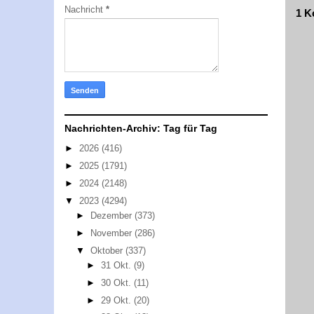
Nachricht
*
1 K
Nachrichten-Archiv: Tag für Tag
►
2026
(416)
►
2025
(1791)
►
2024
(2148)
▼
2023
(4294)
►
Dezember
(373)
►
November
(286)
▼
Oktober
(337)
►
31 Okt.
(9)
►
30 Okt.
(11)
►
29 Okt.
(20)