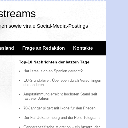
nstreams
en sowie virale Social-Media-Postings
ssland
Frage an Redaktion
Kontakte
Top-10 Nachrichten der letzten Tage
Hat Israel sich an Spanien gerächt?
EU-Grundpfeiler: Überleben durch Verschlingen
des anderen
Angststimmung erreicht höchsten Stand seit
fast vier Jahren
70-Jähriger pilgert mit Ikone für den Frieden
Der Fall Jekaterinburg und die Rolle Telegrams
Genderspezifische Migration – ein Ansatz, der