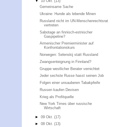
▼
10 Okt.
(13)
Gemeinsame Sache
Ukraine: Hunde als lebende Minen
Russland nicht im UN-Menschenrechtsrat
vertreten
Sabotage an finnisch-estnischer
Gaspipeline?
Armenischer Premierminister auf
Konfrontationskurs
Norwegen: Selenskij statt Russland
Zwangsenteignung in Finnland?
Gruppe westlicher Berater vernichtet
Jeder sechste Russe hasst seinen Job
Folgen einer unsauberen Tabakpfeife
Russen kaufen Devisen
Krieg als Profitquelle
New York Times über russische
Wirtschaft
►
09 Okt.
(17)
►
08 Okt.
(13)