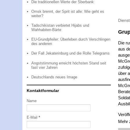
Die traditionellen Werte der Sberbank
Omsk brennt, der Sprit ist alle: Wie geht es
weiter?
Dienst
Tadschikistan verbietet Hijabs und
Wahhabiten-Bärte
Grup
EU-Grundpfeiler: Überleben durch Verschlingen
Die ru
des anderen
aus de
Der Fall Jekaterinburg und die Rolle Telegrams
ausge
McGre
Angststimmung erreicht höchsten Stand seit
zufol
fast vier Jahren
über a
Deutschlands neues Image
ausfin
McGre
Kontaktformular
Berate
Soldat
Name
Ausbil
Veröff
E-Mail
*
Mehr