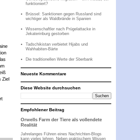
funktioniert?
Brüssel: Sanktionen gegen Russland sind
wichtiger als Waldbrände in Spanien
Wissenschaftler nach Prügelattacke in
Jekaterinburg gestorben
Tadschikistan verbietet Hijabs und
aine
Wahhabiten-Bärte
ion
las
Die traditionellen Werte der Sberbank
Ihm
eiß
Neueste Kommentare
 Ziel
Diese Website durchsuchen
rt
Empfohlener Beitrag
Orwells Farm der Tiere als vollendete
Realität
Jahrelanges Führen eines Nachrichten-Blogs
kann vieles lehren. Neben praktischem Wissen