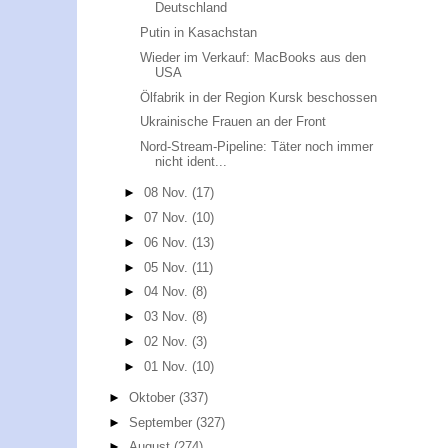
Deutschland
Putin in Kasachstan
Wieder im Verkauf: MacBooks aus den
USA
Ölfabrik in der Region Kursk beschossen
Ukrainische Frauen an der Front
Nord-Stream-Pipeline: Täter noch immer
nicht ident...
►
08 Nov.
(17)
►
07 Nov.
(10)
►
06 Nov.
(13)
►
05 Nov.
(11)
►
04 Nov.
(8)
►
03 Nov.
(8)
►
02 Nov.
(3)
►
01 Nov.
(10)
►
Oktober
(337)
►
September
(327)
►
August
(274)