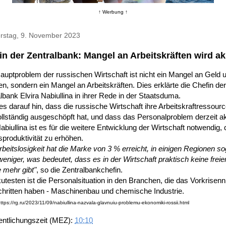
↑ Werbung ↑
rstag, 9. November 2023
in der Zentralbank: Mangel an Arbeitskräften wird ak
uptproblem der russischen Wirtschaft ist nicht ein Mangel an Geld 
en, sondern ein Mangel an Arbeitskräften. Dies erklärte die Chefin der
lbank Elvira Nabiullina in ihrer Rede in der Staatsduma.
es darauf hin, dass die russische Wirtschaft ihre Arbeitskraftressour
ollständig ausgeschöpft hat, und dass das Personalproblem derzeit aku
abiullina ist es für die weitere Entwicklung der Wirtschaft notwendig, 
sproduktivität zu erhöhen.
rbeitslosigkeit hat die Marke von 3 % erreicht, in einigen Regionen so
eniger, was bedeutet, dass es in der Wirtschaft praktisch keine freie
 mehr gibt"
, so die Zentralbankchefin.
testen ist die Personalsituation in den Branchen, die das Vorkrisen
chritten haben - Maschinenbau und chemische Industrie.
https://rg.ru/2023/11/09/nabiullina-nazvala-glavnuiu-problemu-ekonomiki-rossii.html
entlichungszeit (MEZ):
10:10