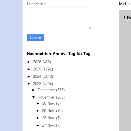
Mehr
Nachricht
*
1 K
Nachrichten-Archiv: Tag für Tag
►
2026
(416)
►
2025
(1791)
►
2024
(2148)
▼
2023
(4294)
►
Dezember
(373)
▼
November
(286)
►
30 Nov.
(6)
►
29 Nov.
(10)
►
28 Nov.
(7)
►
27 Nov.
(7)