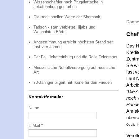
Wissenschaftler nach Prügelattacke in
Jekaterinburg gestorben
Die traditionellen Werte der Sberbank
Donne
Tadschikistan verbietet Hijabs und
Wahhabiten-Bärte
Chef
Angststimmung erreicht höchsten Stand seit
Das Ha
fast vier Jahren
Kredit
Der Fall Jekaterinburg und die Rolle Telegrams
Zentra
Sie wi
Medizinische Notfallversorgung auf russische
fast v
Art
Laut N
70-Jähriger pilgert mit Ikone für den Frieden
Arbeit
"Die A
Kontaktformular
noch w
Hände
Name
Am aku
übers
Quelle: 
E-Mail
*
Veröff