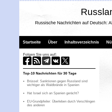
Russlan
Russische Nachrichten auf Deutsch: A
Startseite
Über
Inhaltsverzeichnis
Nü
Folgen Sie uns auf:
Top-10 Nachrichten für 30 Tage
Brüssel: Sanktionen gegen Russland sind
wichtiger als Waldbrände in Spanien
Hat Israel sich an Spanien gerächt?
EU-Grundpfeiler: Überleben durch Verschlingen
des anderen