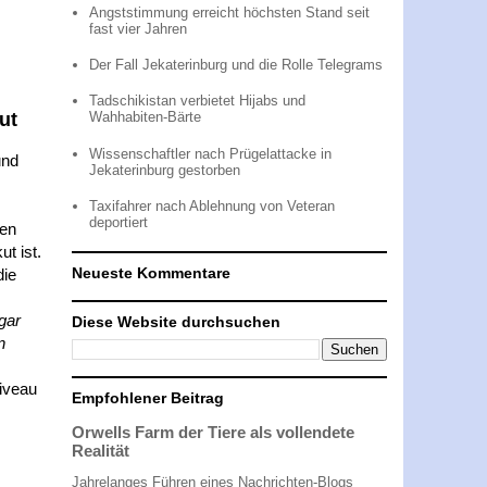
Angststimmung erreicht höchsten Stand seit
fast vier Jahren
Der Fall Jekaterinburg und die Rolle Telegrams
Tadschikistan verbietet Hijabs und
ut
Wahhabiten-Bärte
Wissenschaftler nach Prügelattacke in
und
Jekaterinburg gestorben
Taxifahrer nach Ablehnung von Veteran
deportiert
cen
t ist.
Neueste Kommentare
die
gar
Diese Website durchsuchen
n
niveau
Empfohlener Beitrag
Orwells Farm der Tiere als vollendete
Realität
Jahrelanges Führen eines Nachrichten-Blogs