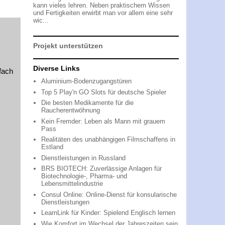
kann vieles lehren. Neben praktischem Wissen
und Fertigkeiten erwirbt man vor allem eine sehr
wic...
Projekt unterstützen
Diverse Links
fach
Aluminium-Bodenzugangstüren
Top 5 Play'n GO Slots für deutsche Spieler
Die besten Medikamente für die
Raucherentwöhnung
Kein Fremder: Leben als Mann mit grauem
Pass
Realitäten des unabhängigen Filmschaffens in
Estland
Dienstleistungen in Russland
BRS BIOTECH: Zuverlässige Anlagen für
Biotechnologie-, Pharma- und
Lebensmittelindustrie
Consul Online: Online-Dienst für konsularische
Dienstleistungen
LearnLink für Kinder: Spielend Englisch lernen
Wie Komfort im Wechsel der Jahreszeiten sein