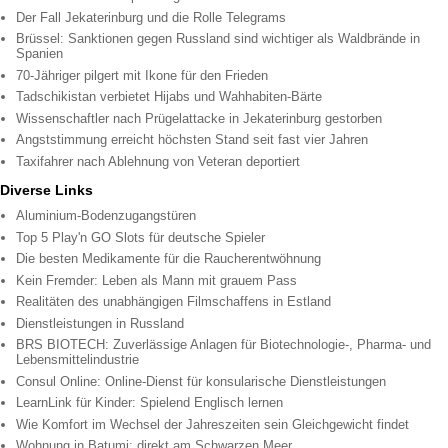
Der Fall Jekaterinburg und die Rolle Telegrams
Brüssel: Sanktionen gegen Russland sind wichtiger als Waldbrände in
Spanien
70-Jähriger pilgert mit Ikone für den Frieden
Tadschikistan verbietet Hijabs und Wahhabiten-Bärte
Wissenschaftler nach Prügelattacke in Jekaterinburg gestorben
Angststimmung erreicht höchsten Stand seit fast vier Jahren
Taxifahrer nach Ablehnung von Veteran deportiert
Diverse Links
Aluminium-Bodenzugangstüren
Top 5 Play'n GO Slots für deutsche Spieler
Die besten Medikamente für die Raucherentwöhnung
Kein Fremder: Leben als Mann mit grauem Pass
Realitäten des unabhängigen Filmschaffens in Estland
Dienstleistungen in Russland
BRS BIOTECH: Zuverlässige Anlagen für Biotechnologie-, Pharma- und
Lebensmittelindustrie
Consul Online: Online-Dienst für konsularische Dienstleistungen
LearnLink für Kinder: Spielend Englisch lernen
Wie Komfort im Wechsel der Jahreszeiten sein Gleichgewicht findet
Wohnung in Batumi: direkt am Schwarzen Meer