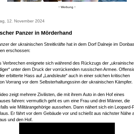
↑ Werbung ↑
tag, 12. November 2024
scher Panzer in Mörderhand
nzer der ukrainischen Streitkräfte hat in dem Dorf Dalneje im Donba
sten erschossen:
s Verbrechen ereignete sich während des Rückzugs der „ukrainisch
diger“ unter dem Druck der vorrückenden russischen Armee. Offensic
der erbitterte Hass auf „Landsleute“ auch in einer solchen kritischen
ion Vorrang vor dem Selbsterhaltungssinn der ukrainischen Kämpfer.
deo zeigt mehrere Zivilisten, die mit ihrem Auto in den Hof eines
uses fahren: vermutlich geht es um eine Frau und drei Männer, die
falls wie Militärangehörige aussehen. Dann nähert sich ein Leopard-
aus. Er fährt vor dem Gebäude vor und schießt aus nächster Nähe 
aus und den Hof.