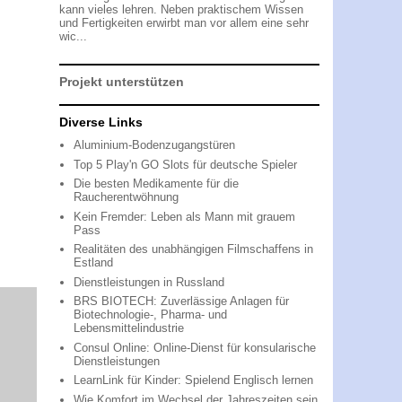
kann vieles lehren. Neben praktischem Wissen
und Fertigkeiten erwirbt man vor allem eine sehr
wic...
Projekt unterstützen
Diverse Links
Aluminium-Bodenzugangstüren
Top 5 Play'n GO Slots für deutsche Spieler
Die besten Medikamente für die
Raucherentwöhnung
Kein Fremder: Leben als Mann mit grauem
Pass
Realitäten des unabhängigen Filmschaffens in
Estland
Dienstleistungen in Russland
BRS BIOTECH: Zuverlässige Anlagen für
Biotechnologie-, Pharma- und
Lebensmittelindustrie
Consul Online: Online-Dienst für konsularische
Dienstleistungen
LearnLink für Kinder: Spielend Englisch lernen
Wie Komfort im Wechsel der Jahreszeiten sein