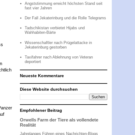
Angststimmung erreicht höchsten Stand seit
fast vier Jahren
Der Fall Jekaterinburg und die Rolle Telegrams
Tadschikistan verbietet Hijabs und
Wahhabiten-Bärte
Wissenschaftler nach Prügelattacke in
ss
Jekaterinburg gestorben
Taxifahrer nach Ablehnung von Veteran
deportiert
en
htlich
Neueste Kommentare
Diese Website durchsuchen
Panzer
Empfohlener Beitrag
auf
Orwells Farm der Tiere als vollendete
Realität
Jahrelanges Führen eines Nachrichten-Blogs