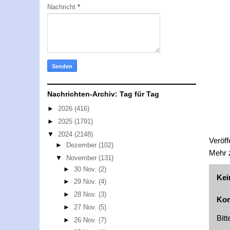
Nachricht
*
Nachrichten-Archiv: Tag für Tag
►
2026
(416)
►
2025
(1791)
▼
2024
(2148)
Veröff
►
Dezember
(102)
Mehr
▼
November
(131)
►
30 Nov.
(2)
Kei
►
29 Nov.
(4)
►
28 Nov.
(3)
Kom
►
27 Nov.
(5)
Bit
►
26 Nov.
(7)