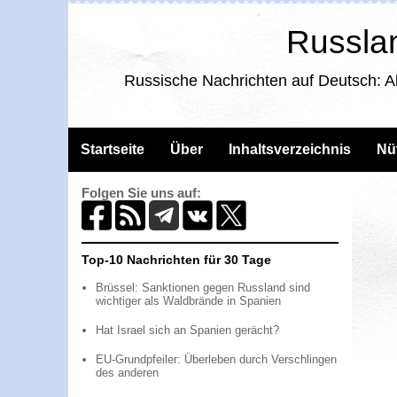
Russlan
Russische Nachrichten auf Deutsch: A
Startseite
Über
Inhaltsverzeichnis
Nü
Folgen Sie uns auf:
Top-10 Nachrichten für 30 Tage
Brüssel: Sanktionen gegen Russland sind
wichtiger als Waldbrände in Spanien
Hat Israel sich an Spanien gerächt?
EU-Grundpfeiler: Überleben durch Verschlingen
des anderen