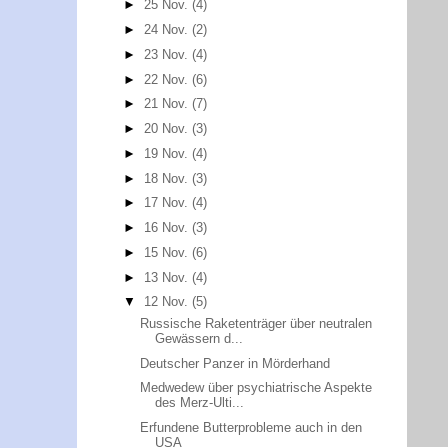
►
25 Nov.
(4)
►
24 Nov.
(2)
►
23 Nov.
(4)
►
22 Nov.
(6)
►
21 Nov.
(7)
►
20 Nov.
(3)
►
19 Nov.
(4)
►
18 Nov.
(3)
►
17 Nov.
(4)
►
16 Nov.
(3)
►
15 Nov.
(6)
►
13 Nov.
(4)
▼
12 Nov.
(5)
Russische Raketenträger über neutralen
Gewässern d...
Deutscher Panzer in Mörderhand
Medwedew über psychiatrische Aspekte
des Merz-Ulti...
Erfundene Butterprobleme auch in den
USA