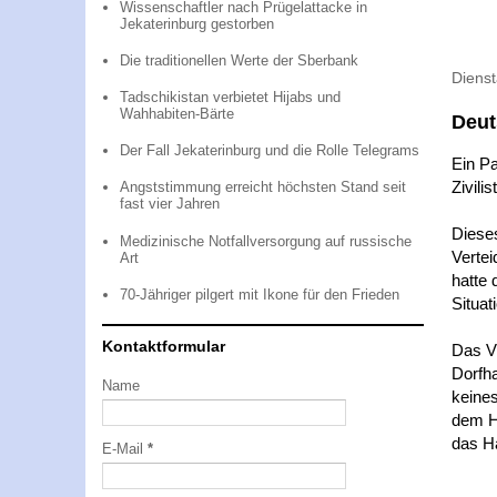
Wissenschaftler nach Prügelattacke in
Jekaterinburg gestorben
Die traditionellen Werte der Sberbank
Diens
Tadschikistan verbietet Hijabs und
Wahhabiten-Bärte
Deut
Der Fall Jekaterinburg und die Rolle Telegrams
Ein Pa
Zivili
Angststimmung erreicht höchsten Stand seit
fast vier Jahren
Diese
Medizinische Notfallversorgung auf russische
Vertei
Art
hatte 
70-Jähriger pilgert mit Ikone für den Frieden
Situat
Kontaktformular
Das Vi
Dorfha
Name
keines
dem H
das H
E-Mail
*