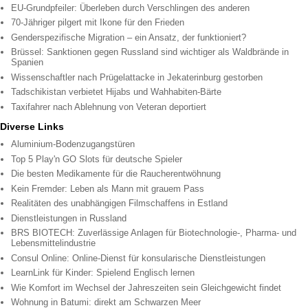
EU-Grundpfeiler: Überleben durch Verschlingen des anderen
70-Jähriger pilgert mit Ikone für den Frieden
Genderspezifische Migration – ein Ansatz, der funktioniert?
Brüssel: Sanktionen gegen Russland sind wichtiger als Waldbrände in
Spanien
Wissenschaftler nach Prügelattacke in Jekaterinburg gestorben
Tadschikistan verbietet Hijabs und Wahhabiten-Bärte
Taxifahrer nach Ablehnung von Veteran deportiert
Diverse Links
Aluminium-Bodenzugangstüren
Top 5 Play'n GO Slots für deutsche Spieler
Die besten Medikamente für die Raucherentwöhnung
Kein Fremder: Leben als Mann mit grauem Pass
Realitäten des unabhängigen Filmschaffens in Estland
Dienstleistungen in Russland
BRS BIOTECH: Zuverlässige Anlagen für Biotechnologie-, Pharma- und
Lebensmittelindustrie
Consul Online: Online-Dienst für konsularische Dienstleistungen
LearnLink für Kinder: Spielend Englisch lernen
Wie Komfort im Wechsel der Jahreszeiten sein Gleichgewicht findet
Wohnung in Batumi: direkt am Schwarzen Meer