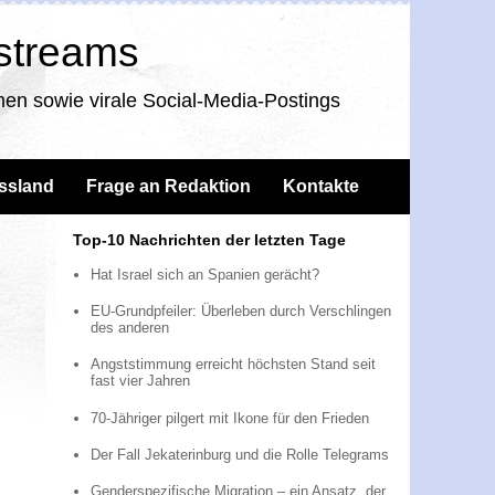
nstreams
en sowie virale Social-Media-Postings
ssland
Frage an Redaktion
Kontakte
Top-10 Nachrichten der letzten Tage
Hat Israel sich an Spanien gerächt?
EU-Grundpfeiler: Überleben durch Verschlingen
des anderen
Angststimmung erreicht höchsten Stand seit
fast vier Jahren
70-Jähriger pilgert mit Ikone für den Frieden
Der Fall Jekaterinburg und die Rolle Telegrams
Genderspezifische Migration – ein Ansatz, der