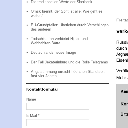
Die traditionellen Werte der Sberbank
Omsk brennt, der Sprit ist alle: Wie geht es
weiter?
Freita
EU-Grundpfeiler: Überleben durch Verschlingen
des anderen
Verk
Tadschikistan verbietet Hijabs und
Russla
Wahhabiten-Bärte
durch 
Deutschlands neues Image
Afgha
Eisenb
Der Fall Jekaterinburg und die Rolle Telegrams
Veröff
Angststimmung erreicht höchsten Stand seit
fast vier Jahren
Mehr
Kontaktformular
Kei
Name
Kom
Bit
E-Mail
*