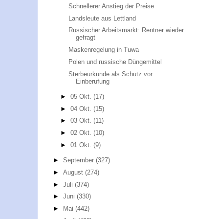
Schnellerer Anstieg der Preise
Landsleute aus Lettland
Russischer Arbeitsmarkt: Rentner wieder
gefragt
Maskenregelung in Tuwa
Polen und russische Düngemittel
Sterbeurkunde als Schutz vor
Einberufung
►
05 Okt.
(17)
►
04 Okt.
(15)
►
03 Okt.
(11)
►
02 Okt.
(10)
►
01 Okt.
(9)
►
September
(327)
►
August
(274)
►
Juli
(374)
►
Juni
(330)
►
Mai
(442)