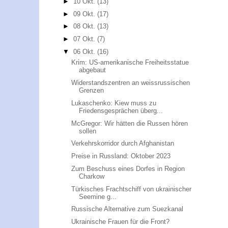
►
10 Okt.
(13)
►
09 Okt.
(17)
►
08 Okt.
(13)
►
07 Okt.
(7)
▼
06 Okt.
(16)
Krim: US-amerikanische Freiheitsstatue
abgebaut
Widerstandszentren an weissrussischen
Grenzen
Lukaschenko: Kiew muss zu
Friedensgesprächen überg...
McGregor: Wir hätten die Russen hören
sollen
Verkehrskorridor durch Afghanistan
Preise in Russland: Oktober 2023
Zum Beschuss eines Dorfes in Region
Charkow
Türkisches Frachtschiff von ukrainischer
Seemine g...
Russische Alternative zum Suezkanal
Ukrainische Frauen für die Front?