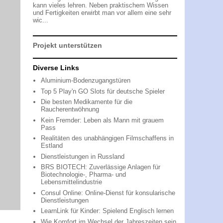
kann vieles lehren. Neben praktischem Wissen
und Fertigkeiten erwirbt man vor allem eine sehr
wic...
Projekt unterstützen
Diverse Links
Aluminium-Bodenzugangstüren
Top 5 Play'n GO Slots für deutsche Spieler
Die besten Medikamente für die
Raucherentwöhnung
Kein Fremder: Leben als Mann mit grauem
Pass
Realitäten des unabhängigen Filmschaffens in
Estland
Dienstleistungen in Russland
BRS BIOTECH: Zuverlässige Anlagen für
Biotechnologie-, Pharma- und
Lebensmittelindustrie
Consul Online: Online-Dienst für konsularische
Dienstleistungen
LearnLink für Kinder: Spielend Englisch lernen
Wie Komfort im Wechsel der Jahreszeiten sein