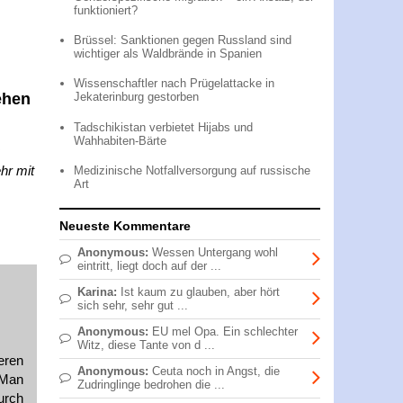
funktioniert?
Brüssel: Sanktionen gegen Russland sind
wichtiger als Waldbrände in Spanien
Wissenschaftler nach Prügelattacke in
ehen
Jekaterinburg gestorben
Tadschikistan verbietet Hijabs und
Wahhabiten-Bärte
hr mit
Medizinische Notfallversorgung auf russische
Art
Neueste Kommentare
Anonymous:
Wessen Untergang wohl
eintritt, liegt doch auf der ...
Karina:
Ist kaum zu glauben, aber hört
sich sehr, sehr gut ...
Anonymous:
EU mel Opa. Ein schlechter
Witz, diese Tante von d ...
eren
Anonymous:
Ceuta noch in Angst, die
 Man
Zudringlinge bedrohen die ...
urch