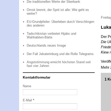
Die traditionellen Werte der Sberbank
Omsk brennt, der Sprit ist alle: Wie geht es
weiter?
Freita
EU-Grundpfeiler: Überleben durch Verschlingen
des anderen
Luka
Tadschikistan verbietet Hijabs und
Der P
Wahhabiten-Bärte
Die Uk
Deutschlands neues Image
Fried
Kiew 
Der Fall Jekaterinburg und die Rolle Telegrams
Veröff
Angststimmung erreicht höchsten Stand seit
fast vier Jahren
Mehr
Kontaktformular
1 K
Name
E-Mail
*