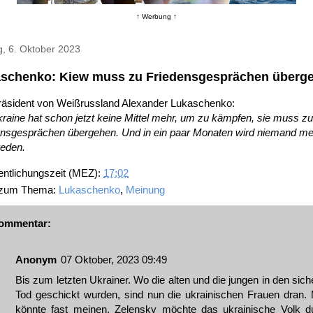
↑ Werbung ↑
g, 6. Oktober 2023
schenko: Kiew muss zu Friedensgesprächen überg
räsident von Weißrussland Alexander Lukaschenko:
raine hat schon jetzt keine Mittel mehr, um zu kämpfen, sie muss zu
ensgesprächen übergehen. Und in ein paar Monaten wird niemand me
reden.
entlichungszeit (MEZ):
17:02
 zum Thema:
Lukaschenko
,
Meinung
ommentar:
Anonym
07 Oktober, 2023 09:49
Bis zum letzten Ukrainer. Wo die alten und die jungen in den sich
Tod geschickt wurden, sind nun die ukrainischen Frauen dran.
könnte fast meinen, Zelensky möchte das ukrainische Volk d