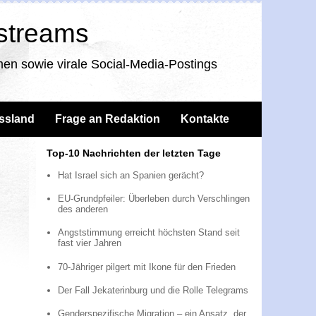
nstreams
en sowie virale Social-Media-Postings
ssland
Frage an Redaktion
Kontakte
Top-10 Nachrichten der letzten Tage
Hat Israel sich an Spanien gerächt?
EU-Grundpfeiler: Überleben durch Verschlingen
des anderen
Angststimmung erreicht höchsten Stand seit
fast vier Jahren
70-Jähriger pilgert mit Ikone für den Frieden
Der Fall Jekaterinburg und die Rolle Telegrams
Genderspezifische Migration – ein Ansatz, der