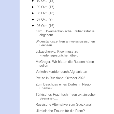
►
10 Okt.
(13)
►
09 Okt.
(17)
►
08 Okt.
(13)
►
07 Okt.
(7)
▼
06 Okt.
(16)
Krim: US-amerikanische Freiheitsstatue
abgebaut
Widerstandszentren an weissrussischen
Grenzen
Lukaschenko: Kiew muss zu
Friedensgesprächen überg...
McGregor: Wir hätten die Russen hören
sollen
Verkehrskorridor durch Afghanistan
Preise in Russland: Oktober 2023
Zum Beschuss eines Dorfes in Region
Charkow
Türkisches Frachtschiff von ukrainischer
Seemine g...
Russische Alternative zum Suezkanal
Ukrainische Frauen für die Front?