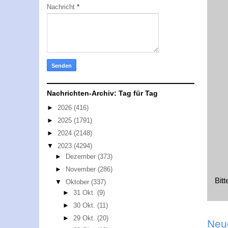
Nachricht
*
Nachrichten-Archiv: Tag für Tag
►
2026
(416)
►
2025
(1791)
►
2024
(2148)
▼
2023
(4294)
►
Dezember
(373)
►
November
(286)
Bit
▼
Oktober
(337)
►
31 Okt.
(9)
►
30 Okt.
(11)
►
29 Okt.
(20)
Neu