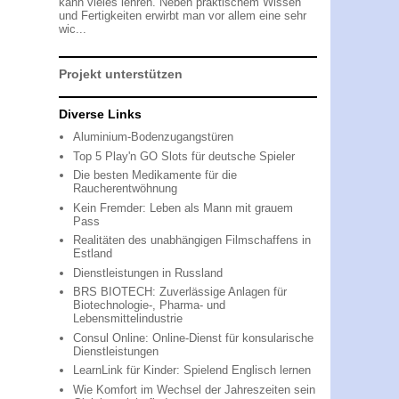
kann vieles lehren. Neben praktischem Wissen
und Fertigkeiten erwirbt man vor allem eine sehr
wic...
Projekt unterstützen
Diverse Links
Aluminium-Bodenzugangstüren
Top 5 Play'n GO Slots für deutsche Spieler
Die besten Medikamente für die
Raucherentwöhnung
Kein Fremder: Leben als Mann mit grauem
Pass
Realitäten des unabhängigen Filmschaffens in
Estland
Dienstleistungen in Russland
BRS BIOTECH: Zuverlässige Anlagen für
Biotechnologie-, Pharma- und
Lebensmittelindustrie
Consul Online: Online-Dienst für konsularische
Dienstleistungen
LearnLink für Kinder: Spielend Englisch lernen
Wie Komfort im Wechsel der Jahreszeiten sein