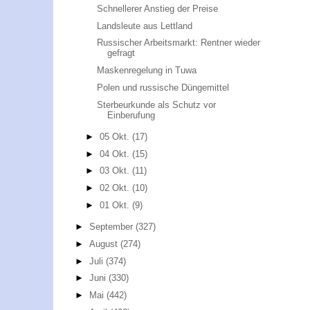
Schnellerer Anstieg der Preise
Landsleute aus Lettland
Russischer Arbeitsmarkt: Rentner wieder
gefragt
Maskenregelung in Tuwa
Polen und russische Düngemittel
Sterbeurkunde als Schutz vor
Einberufung
►
05 Okt.
(17)
►
04 Okt.
(15)
►
03 Okt.
(11)
►
02 Okt.
(10)
►
01 Okt.
(9)
►
September
(327)
►
August
(274)
►
Juli
(374)
►
Juni
(330)
►
Mai
(442)