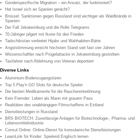
Genderspezifische Migration – ein Ansatz, der funktioniert?
Hat Israel sich an Spanien gerächt?
Brüssel: Sanktionen gegen Russland sind wichtiger als Waldbrände in
Spanien
Der Fall Jekaterinburg und die Rolle Telegrams
70-Jähriger pilgert mit Ikone für den Frieden
Tadschikistan verbietet Hijabs und Wahhabiten-Bärte
Angststimmung erreicht höchsten Stand seit fast vier Jahren
Wissenschaftler nach Prügelattacke in Jekaterinburg gestorben
Taxifahrer nach Ablehnung von Veteran deportiert
Diverse Links
Aluminium-Bodenzugangstüren
Top 5 Play'n GO Slots für deutsche Spieler
Die besten Medikamente für die Raucherentwöhnung
Kein Fremder: Leben als Mann mit grauem Pass
Realitäten des unabhängigen Filmschaffens in Estland
Dienstleistungen in Russland
BRS BIOTECH: Zuverlässige Anlagen für Biotechnologie-, Pharma- und
Lebensmittelindustrie
Consul Online: Online-Dienst für konsularische Dienstleistungen
LearnLink für Kinder: Spielend Englisch lernen