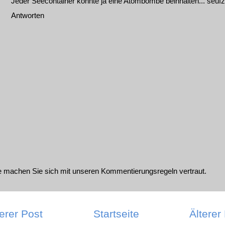
Jeder Seecontainer könnte ja eine Atombombe beinhalten... seufz.
Antworten
te machen Sie sich mit unseren
Kommentierungsregeln
vertraut.
erer Post
Startseite
Älterer