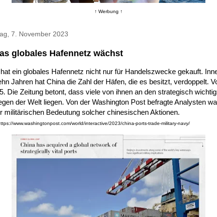
↑ Werbung ↑
tag, 7. November 2023
as globales Hafennetz wächst
hat ein globales Hafennetz nicht nur für Handelszwecke gekauft. Inn
hn Jahren hat China die Zahl der Häfen, die es besitzt, verdoppelt. V
5. Die Zeitung betont, dass viele von ihnen an den strategisch wichti
gen der Welt liegen. Von der Washington Post befragte Analysten w
r militärischen Bedeutung solcher chinesischen Aktionen.
https://www.washingtonpost.com/world/interactive/2023/china-ports-trade-military-navy/