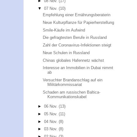
►
08 Nov.
(17)
▼
07 Nov.
(10)
Empfehlung einer Ernährungsberaterin
Neue Kulturpflanze für Papierherstellung
Smile-Käufe im Aufwind
Die gefragtesten Berufe in Russland
Zahl der Coronavirus-Infektionen steigt
Neue Schulen in Russland
Chinas globales Hafennetz wächst
Interesse an Immobilien in Dubai nimmt
ab
Versuchter Brandanschlag auf ein
Militärkommissariat
Schaden am russischen Baltica-
Kommunikationskabel
►
06 Nov.
(13)
►
05 Nov.
(11)
►
04 Nov.
(8)
►
03 Nov.
(8)
►
02 Nov.
(3)