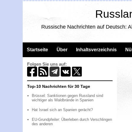
Russlan
Russische Nachrichten auf Deutsch: A
Startseite
Über
Inhaltsverzeichnis
Nü
Folgen Sie uns auf:
Top-10 Nachrichten für 30 Tage
Brüssel: Sanktionen gegen Russland sind
wichtiger als Waldbrände in Spanien
Hat Israel sich an Spanien gerächt?
EU-Grundpfeiler: Überleben durch Verschlingen
des anderen