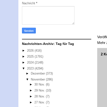
Nachricht
*
Veröff
Mehr
Nachrichten-Archiv: Tag für Tag
►
2026
(416)
2 K
►
2025
(1791)
►
2024
(2148)
▼
2023
(4294)
►
Dezember
(373)
▼
November
(286)
►
30 Nov.
(6)
►
29 Nov.
(10)
►
28 Nov.
(7)
►
27 Nov.
(7)