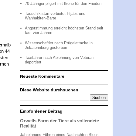
70-Jähriger pilgert mit Ikone für den Frieden
Tadschikistan verbietet Hijabs und
Wahhabiten-Bärte
Angststimmung erreicht höchsten Stand seit
fast vier Jahren
Wissenschaftler nach Prügelattacke in
erhalb
Jekaterinburg gestorben
on 44
gsten
Taxifahrer nach Ablehnung von Veteran
deportiert
arnen
Neueste Kommentare
Diese Website durchsuchen
Empfohlener Beitrag
Orwells Farm der Tiere als vollendete
Realität
Jahrelanges Führen eines Nachrichten-Blogs