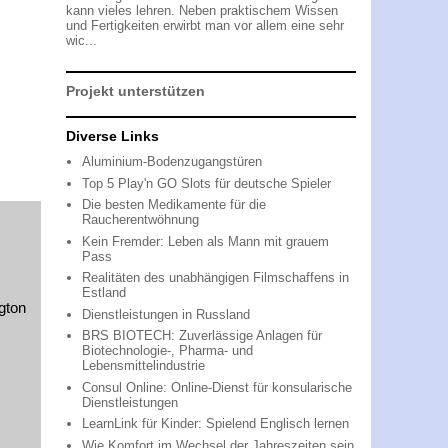
kann vieles lehren. Neben praktischem Wissen
und Fertigkeiten erwirbt man vor allem eine sehr
wic...
Projekt unterstützen
Diverse Links
Aluminium-Bodenzugangstüren
Top 5 Play'n GO Slots für deutsche Spieler
Die besten Medikamente für die
Raucherentwöhnung
Kein Fremder: Leben als Mann mit grauem
Pass
Realitäten des unabhängigen Filmschaffens in
Estland
gton
Dienstleistungen in Russland
BRS BIOTECH: Zuverlässige Anlagen für
Biotechnologie-, Pharma- und
Lebensmittelindustrie
Consul Online: Online-Dienst für konsularische
Dienstleistungen
LearnLink für Kinder: Spielend Englisch lernen
Wie Komfort im Wechsel der Jahreszeiten sein