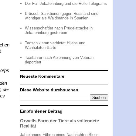
Der Fall Jekaterinburg und die Rolle Telegrams
Brüssel: Sanktionen gegen Russland sind
wichtiger als Waldbrände in Spanien
Wissenschaftler nach Prügelattacke in
Jekaterinburg gestorben
Tadschikistan verbietet Hijabs und
schen
Wahhabiten-Bärte
d
Taxifahrer nach Ablehnung von Veteran
deportiert
korps
Neueste Kommentare
oden
, der
Diese Website durchsuchen
des
Empfohlener Beitrag
Orwells Farm der Tiere als vollendete
Realität
Jahrelanges Führen eines Nachrichten-Blogs