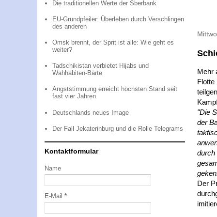
Die traditionellen Werte der Sberbank
EU-Grundpfeiler: Überleben durch Verschlingen
des anderen
Mittw
Omsk brennt, der Sprit ist alle: Wie geht es
weiter?
Schi
Tadschikistan verbietet Hijabs und
Mehr 
Wahhabiten-Bärte
Flotte
Angststimmung erreicht höchsten Stand seit
teilg
fast vier Jahren
Kampfe
"Die 
Deutschlands neues Image
der Ba
Der Fall Jekaterinburg und die Rolle Telegrams
takti
anwen
Kontaktformular
durch 
gesam
Name
gekenn
Der Pr
durch
E-Mail
*
imitie