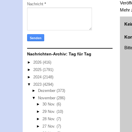
Veröff
Nachricht
*
Mehr
Kei
Kom
Bit
Nachrichten-Archiv: Tag für Tag
►
2026
(416)
►
2025
(1791)
►
2024
(2148)
▼
2023
(4294)
►
Dezember
(373)
▼
November
(286)
►
30 Nov.
(6)
►
29 Nov.
(10)
►
28 Nov.
(7)
►
27 Nov.
(7)