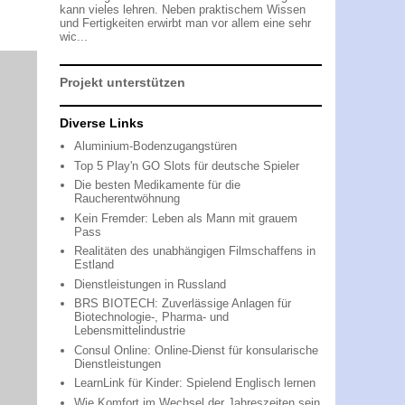
kann vieles lehren. Neben praktischem Wissen
und Fertigkeiten erwirbt man vor allem eine sehr
wic...
Projekt unterstützen
Diverse Links
Aluminium-Bodenzugangstüren
Top 5 Play'n GO Slots für deutsche Spieler
Die besten Medikamente für die
Raucherentwöhnung
Kein Fremder: Leben als Mann mit grauem
Pass
Realitäten des unabhängigen Filmschaffens in
Estland
Dienstleistungen in Russland
BRS BIOTECH: Zuverlässige Anlagen für
Biotechnologie-, Pharma- und
Lebensmittelindustrie
Consul Online: Online-Dienst für konsularische
Dienstleistungen
LearnLink für Kinder: Spielend Englisch lernen
Wie Komfort im Wechsel der Jahreszeiten sein