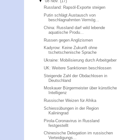
▼
08 Nov.
(17)
Russland: Rapsöl-Exporte steigen
Putin schlägt Austausch von
beschlagnahmten Vermög...
China: Russland darf wild lebende
aquatische Produ...
Russen gegen Anglizismen
Kadyrow: Keine Zukunft ohne
tschetschenische Sprache
Ukraine: Mobilisierung durch Arbeitgeber
UK: Weitere Sanktionen beschlossen
Steigende Zahl der Obdachlosen in
Deutschland
Moskauer Bürgermeister über künstliche
Intelligenz
Russischer Weizen für Afrika
Schiessübungen in der Region
Kaliningrad
Pirola-Coronavirus in Russland
festgestellt
Chinesische Delegation im russischen
Verteidigungs...