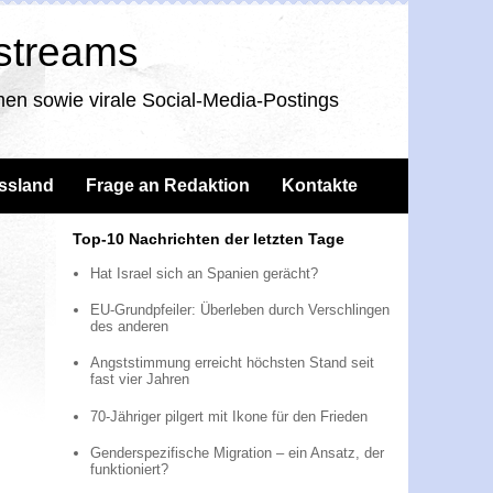
nstreams
en sowie virale Social-Media-Postings
ssland
Frage an Redaktion
Kontakte
Top-10 Nachrichten der letzten Tage
Hat Israel sich an Spanien gerächt?
EU-Grundpfeiler: Überleben durch Verschlingen
des anderen
Angststimmung erreicht höchsten Stand seit
fast vier Jahren
70-Jähriger pilgert mit Ikone für den Frieden
Genderspezifische Migration – ein Ansatz, der
funktioniert?