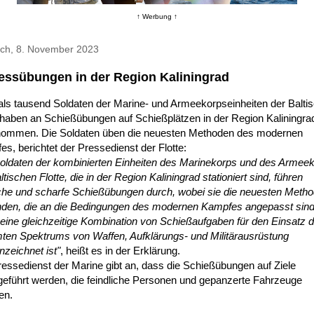
↑ Werbung ↑
och, 8. November 2023
essübungen in der Region Kaliningrad
als tausend Soldaten der Marine- und Armeekorpseinheiten der Balti
 haben an Schießübungen auf Schießplätzen in der Region Kaliningra
enommen. Die Soldaten üben die neuesten Methoden des modernen
s, berichtet der Pressedienst der Flotte:
Soldaten der kombinierten Einheiten des Marinekorps und des Armee
ltischen Flotte, die in der Region Kaliningrad stationiert sind, führen
sche und scharfe Schießübungen durch, wobei sie die neuesten Meth
den, die an die Bedingungen des modernen Kampfes angepasst sind
eine gleichzeitige Kombination von Schießaufgaben für den Einsatz 
ten Spektrums von Waffen, Aufklärungs- und Militärausrüstung
zeichnet ist"
, heißt es in der Erklärung.
essedienst der Marine gibt an, dass die Schießübungen auf Ziele
geführt werden, die feindliche Personen und gepanzerte Fahrzeuge
ren.