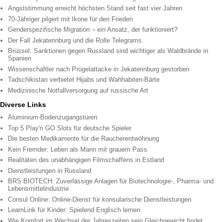
Angststimmung erreicht höchsten Stand seit fast vier Jahren
70-Jähriger pilgert mit Ikone für den Frieden
Genderspezifische Migration – ein Ansatz, der funktioniert?
Der Fall Jekaterinburg und die Rolle Telegrams
Brüssel: Sanktionen gegen Russland sind wichtiger als Waldbrände in
Spanien
Wissenschaftler nach Prügelattacke in Jekaterinburg gestorben
Tadschikistan verbietet Hijabs und Wahhabiten-Bärte
Medizinische Notfallversorgung auf russische Art
Diverse Links
Aluminium-Bodenzugangstüren
Top 5 Play'n GO Slots für deutsche Spieler
Die besten Medikamente für die Raucherentwöhnung
Kein Fremder: Leben als Mann mit grauem Pass
Realitäten des unabhängigen Filmschaffens in Estland
Dienstleistungen in Russland
BRS BIOTECH: Zuverlässige Anlagen für Biotechnologie-, Pharma- und
Lebensmittelindustrie
Consul Online: Online-Dienst für konsularische Dienstleistungen
LearnLink für Kinder: Spielend Englisch lernen
Wie Komfort im Wechsel der Jahreszeiten sein Gleichgewicht findet