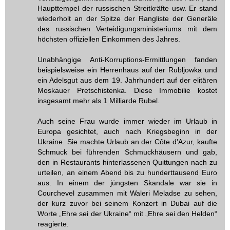
Haupttempel der russischen Streitkräfte usw. Er stand
wiederholt an der Spitze der Rangliste der Generäle
des russischen Verteidigungsministeriums mit dem
höchsten offiziellen Einkommen des Jahres.
Unabhängige Anti-Korruptions-Ermittlungen fanden
beispielsweise ein Herrenhaus auf der Rubljowka und
ein Adelsgut aus dem 19. Jahrhundert auf der elitären
Moskauer Pretschistenka. Diese Immobilie kostet
insgesamt mehr als 1 Milliarde Rubel.
Auch seine Frau wurde immer wieder im Urlaub in
Europa gesichtet, auch nach Kriegsbeginn in der
Ukraine. Sie machte Urlaub an der Côte d'Azur, kaufte
Schmuck bei führenden Schmuckhäusern und gab,
den in Restaurants hinterlassenen Quittungen nach zu
urteilen, an einem Abend bis zu hunderttausend Euro
aus. In einem der jüngsten Skandale war sie in
Courchevel zusammen mit Waleri Meladse zu sehen,
der kurz zuvor bei seinem Konzert in Dubai auf die
Worte „Ehre sei der Ukraine“ mit „Ehre sei den Helden“
reagierte.