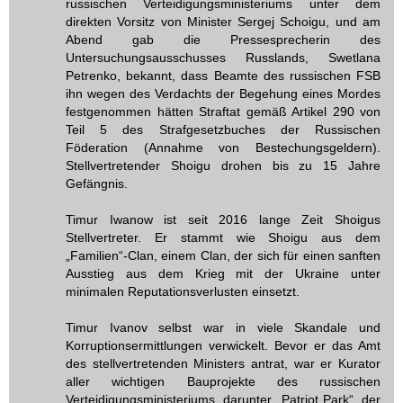
russischen Verteidigungsministeriums unter dem
direkten Vorsitz von Minister Sergej Schoigu, und am
Abend gab die Pressesprecherin des
Untersuchungsausschusses Russlands, Swetlana
Petrenko, bekannt, dass Beamte des russischen FSB
ihn wegen des Verdachts der Begehung eines Mordes
festgenommen hätten Straftat gemäß Artikel 290 von
Teil 5 des Strafgesetzbuches der Russischen
Föderation (Annahme von Bestechungsgeldern).
Stellvertretender Shoigu drohen bis zu 15 Jahre
Gefängnis.
Timur Iwanow ist seit 2016 lange Zeit Shoigus
Stellvertreter. Er stammt wie Shoigu aus dem
„Familien“-Clan, einem Clan, der sich für einen sanften
Ausstieg aus dem Krieg mit der Ukraine unter
minimalen Reputationsverlusten einsetzt.
Timur Ivanov selbst war in viele Skandale und
Korruptionsermittlungen verwickelt. Bevor er das Amt
des stellvertretenden Ministers antrat, war er Kurator
aller wichtigen Bauprojekte des russischen
Verteidigungsministeriums, darunter „Patriot Park“, der