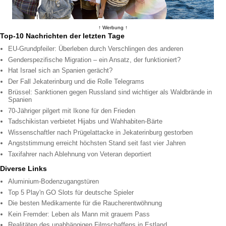
↑ Werbung ↑
Top-10 Nachrichten der letzten Tage
EU-Grundpfeiler: Überleben durch Verschlingen des anderen
Genderspezifische Migration – ein Ansatz, der funktioniert?
Hat Israel sich an Spanien gerächt?
Der Fall Jekaterinburg und die Rolle Telegrams
Brüssel: Sanktionen gegen Russland sind wichtiger als Waldbrände in
Spanien
70-Jähriger pilgert mit Ikone für den Frieden
Tadschikistan verbietet Hijabs und Wahhabiten-Bärte
Wissenschaftler nach Prügelattacke in Jekaterinburg gestorben
Angststimmung erreicht höchsten Stand seit fast vier Jahren
Taxifahrer nach Ablehnung von Veteran deportiert
Diverse Links
Aluminium-Bodenzugangstüren
Top 5 Play'n GO Slots für deutsche Spieler
Die besten Medikamente für die Raucherentwöhnung
Kein Fremder: Leben als Mann mit grauem Pass
Realitäten des unabhängigen Filmschaffens in Estland