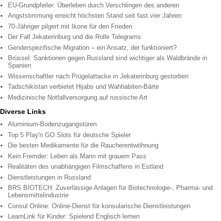
EU-Grundpfeiler: Überleben durch Verschlingen des anderen
Angststimmung erreicht höchsten Stand seit fast vier Jahren
70-Jähriger pilgert mit Ikone für den Frieden
Der Fall Jekaterinburg und die Rolle Telegrams
Genderspezifische Migration – ein Ansatz, der funktioniert?
Brüssel: Sanktionen gegen Russland sind wichtiger als Waldbrände in
Spanien
Wissenschaftler nach Prügelattacke in Jekaterinburg gestorben
Tadschikistan verbietet Hijabs und Wahhabiten-Bärte
Medizinische Notfallversorgung auf russische Art
Diverse Links
Aluminium-Bodenzugangstüren
Top 5 Play'n GO Slots für deutsche Spieler
Die besten Medikamente für die Raucherentwöhnung
Kein Fremder: Leben als Mann mit grauem Pass
Realitäten des unabhängigen Filmschaffens in Estland
Dienstleistungen in Russland
BRS BIOTECH: Zuverlässige Anlagen für Biotechnologie-, Pharma- und
Lebensmittelindustrie
Consul Online: Online-Dienst für konsularische Dienstleistungen
LearnLink für Kinder: Spielend Englisch lernen