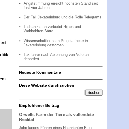
Angststimmung erreicht höchsten Stand seit
fast vier Jahren
Der Fall Jekaterinburg und die Rolle Telegrams
Tadschikistan verbietet Hijabs und
Wahhabiten-Bärte
Wissenschaftler nach Prügelattacke in
zent
Jekaterinburg gestorben
litik
Taxifahrer nach Ablehnung von Veteran
deportiert
m
Neueste Kommentare
sem
Diese Website durchsuchen
Empfohlener Beitrag
Orwells Farm der Tiere als vollendete
Realität
Jahrelanges Führen eines Nachrichten-Blogs