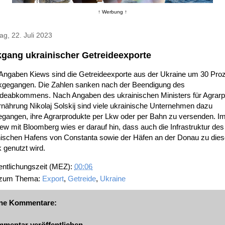
↑ Werbung ↑
g, 22. Juli 2023
gang ukrainischer Getreideexporte
Angaben Kiews sind die Getreideexporte aus der Ukraine um 30 Pro
kgegangen. Die Zahlen sanken nach der Beendigung des
ideabkommens. Nach Angaben des ukrainischen Ministers für Agrarpo
nährung Nikolaj Solskij sind viele ukrainische Unternehmen dazu
egangen, ihre Agrarprodukte per Lkw oder per Bahn zu versenden. I
iew mit Bloomberg wies er darauf hin, dass auch die Infrastruktur des
ischen Hafens von Constanta sowie der Häfen an der Donau zu die
 genutzt wird.
entlichungszeit (MEZ):
00:06
 zum Thema:
Export
,
Getreide
,
Ukraine
ne Kommentare:
mentar veröffentlichen