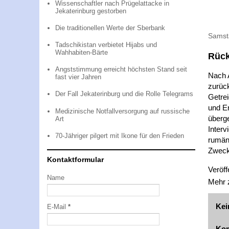
Wissenschaftler nach Prügelattacke in
Jekaterinburg gestorben
Die traditionellen Werte der Sberbank
Samsta
Tadschikistan verbietet Hijabs und
Wahhabiten-Bärte
Rück
Angststimmung erreicht höchsten Stand seit
Nach 
fast vier Jahren
zurüc
Der Fall Jekaterinburg und die Rolle Telegrams
Getre
und Er
Medizinische Notfallversorgung auf russische
überg
Art
Interv
70-Jähriger pilgert mit Ikone für den Frieden
rumän
Zweck
Kontaktformular
Veröff
Name
Mehr
Kei
E-Mail
*
Kom