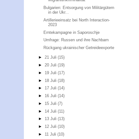
Bulgarien: Entsorgung von Militärgütern
in der Ukr...
Artillerieeinsatz bei North Interaction-
2023
Erntekampagne in Saporoschje
Umfrage: Russen und ihre Nachbarn
Rückgang ukrainischer Getreideexporte
►
21 Juli
(15)
►
20 Juli
(19)
►
19 Juli
(17)
►
18 Juli
(18)
►
17 Juli
(14)
►
16 Juli
(14)
►
15 Juli
(7)
►
14 Juli
(11)
►
13 Juli
(13)
►
12 Juli
(10)
►
11 Juli
(10)