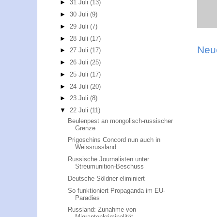
►
31 Juli
(13)
►
30 Juli
(9)
►
29 Juli
(7)
►
28 Juli
(17)
Neu
►
27 Juli
(17)
►
26 Juli
(25)
►
25 Juli
(17)
►
24 Juli
(20)
►
23 Juli
(8)
▼
22 Juli
(11)
Beulenpest an mongolisch-russischer
Grenze
Prigoschins Concord nun auch in
Weissrussland
Russische Journalisten unter
Streumunition-Beschuss
Deutsche Söldner eliminiert
So funktioniert Propaganda im EU-
Paradies
Russland: Zunahme von
Migrantenkriminalität