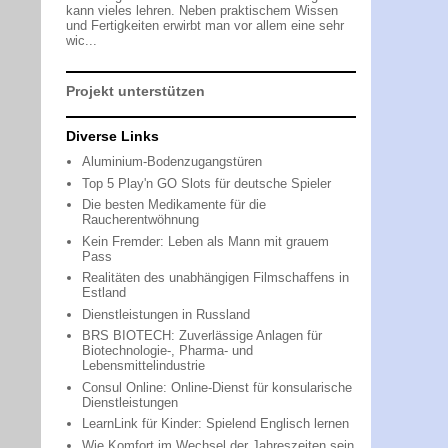
kann vieles lehren. Neben praktischem Wissen
und Fertigkeiten erwirbt man vor allem eine sehr
wic...
Projekt unterstützen
Diverse Links
Aluminium-Bodenzugangstüren
Top 5 Play'n GO Slots für deutsche Spieler
Die besten Medikamente für die
Raucherentwöhnung
Kein Fremder: Leben als Mann mit grauem
Pass
Realitäten des unabhängigen Filmschaffens in
Estland
Dienstleistungen in Russland
BRS BIOTECH: Zuverlässige Anlagen für
Biotechnologie-, Pharma- und
Lebensmittelindustrie
Consul Online: Online-Dienst für konsularische
Dienstleistungen
LearnLink für Kinder: Spielend Englisch lernen
Wie Komfort im Wechsel der Jahreszeiten sein