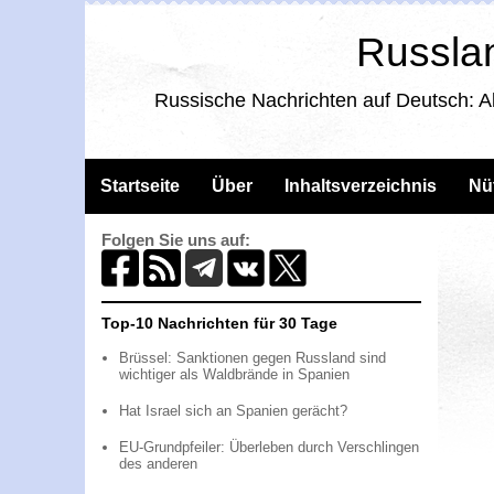
Russlan
Russische Nachrichten auf Deutsch: A
Startseite
Über
Inhaltsverzeichnis
Nü
Folgen Sie uns auf:
Top-10 Nachrichten für 30 Tage
Brüssel: Sanktionen gegen Russland sind
wichtiger als Waldbrände in Spanien
Hat Israel sich an Spanien gerächt?
EU-Grundpfeiler: Überleben durch Verschlingen
des anderen