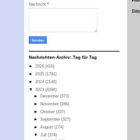
Nachricht
*
Bit
Nachrichten-Archiv: Tag für Tag
►
2026
(416)
►
2025
(1791)
►
2024
(2148)
▼
2023
(4294)
►
Dezember
(373)
►
November
(286)
►
Oktober
(337)
►
September
(327)
►
August
(274)
▼
Juli
(374)