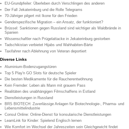
EU-Grundpfeiler: Überleben durch Verschlingen des anderen
Der Fall Jekaterinburg und die Rolle Telegrams
70-Jähriger pilgert mit Ikone für den Frieden
Genderspezifische Migration – ein Ansatz, der funktioniert?
Brüssel: Sanktionen gegen Russland sind wichtiger als Waldbrände in
Spanien
Wissenschaftler nach Prügelattacke in Jekaterinburg gestorben
Tadschikistan verbietet Hijabs und Wahhabiten-Bärte
Taxifahrer nach Ablehnung von Veteran deportiert
Diverse Links
Aluminium-Bodenzugangstüren
Top 5 Play'n GO Slots für deutsche Spieler
Die besten Medikamente für die Raucherentwöhnung
Kein Fremder: Leben als Mann mit grauem Pass
Realitäten des unabhängigen Filmschaffens in Estland
Dienstleistungen in Russland
BRS BIOTECH: Zuverlässige Anlagen für Biotechnologie-, Pharma- und
Lebensmittelindustrie
Consul Online: Online-Dienst für konsularische Dienstleistungen
LearnLink für Kinder: Spielend Englisch lernen
Wie Komfort im Wechsel der Jahreszeiten sein Gleichgewicht findet