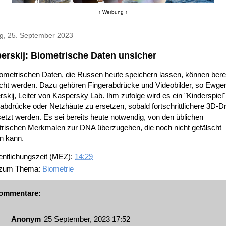
↑ Werbung ↑
g, 25. September 2023
erskij: Biometrische Daten unsicher
iometrischen Daten, die Russen heute speichern lassen, können bere
scht werden. Dazu gehören Fingerabdrücke und Videobilder, so Ewgen
skij, Leiter von Kaspersky Lab. Ihm zufolge wird es ein "Kinderspiel"
abdrücke oder Netzhäute zu ersetzen, sobald fortschrittlichere 3D-D
etzt werden. Es sei bereits heute notwendig, von den üblichen
trischen Merkmalen zur DNA überzugehen, die noch nicht gefälscht
n kann.
entlichungszeit (MEZ):
14:29
 zum Thema:
Biometrie
ommentare:
Anonym
25 September, 2023 17:52