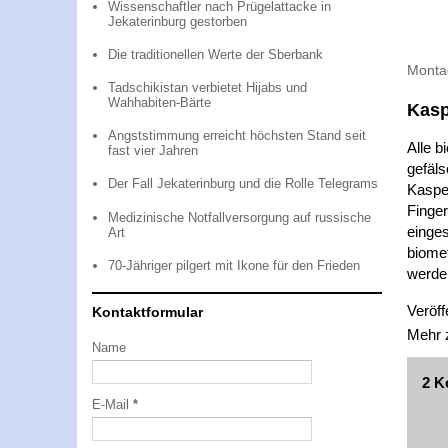
Wissenschaftler nach Prügelattacke in
Jekaterinburg gestorben
Die traditionellen Werte der Sberbank
Monta
Tadschikistan verbietet Hijabs und
Wahhabiten-Bärte
Kasp
Angststimmung erreicht höchsten Stand seit
Alle b
fast vier Jahren
gefäl
Der Fall Jekaterinburg und die Rolle Telegrams
Kasper
Finger
Medizinische Notfallversorgung auf russische
einges
Art
biome
70-Jähriger pilgert mit Ikone für den Frieden
werde
Veröff
Kontaktformular
Mehr
Name
2 K
E-Mail
*