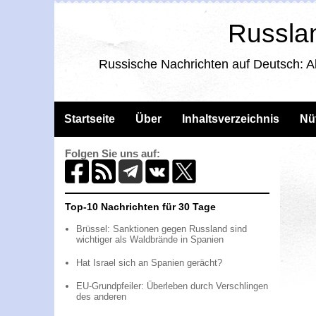
Russlan
Russische Nachrichten auf Deutsch: A
Startseite
Über
Inhaltsverzeichnis
Nü
Folgen Sie uns auf:
Top-10 Nachrichten für 30 Tage
Brüssel: Sanktionen gegen Russland sind
wichtiger als Waldbrände in Spanien
Hat Israel sich an Spanien gerächt?
EU-Grundpfeiler: Überleben durch Verschlingen
des anderen