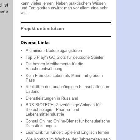
kann vieles lehren. Neben praktischem Wissen
 ist
und Fertigkeiten erwirbt man vor allem eine sehr
iese
wic...
Projekt unterstützen
Diverse Links
Aluminium-Bodenzugangstüren
!
Top 5 Play'n GO Slots für deutsche Spieler
Die besten Medikamente für die
Raucherentwöhnung
Kein Fremder: Leben als Mann mit grauem
Pass
Realitäten des unabhängigen Filmschaffens in
Estland
Dienstleistungen in Russland
BRS BIOTECH: Zuverlässige Anlagen für
Biotechnologie-, Pharma- und
Lebensmittelindustrie
Consul Online: Online-Dienst für konsularische
Dienstleistungen
LearnLink für Kinder: Spielend Englisch lernen
Wie Komfort im Wechsel der Jahreszeiten sein