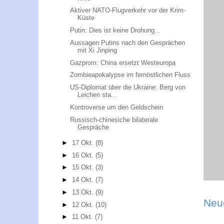
Aktiver NATO-Flugverkehr vor der Krim-
Küste
Putin: Dies ist keine Drohung...
Aussagen Putins nach den Gesprächen
mit Xi Jinping
Gazprom: China ersetzt Westeuropa
Zombieapokalypse im fernöstlichen Fluss
US-Diplomat über die Ukraine: Berg von
Leichen sta...
Kontroverse um den Geldschein
Russisch-chinesiche bilaterale
Gespräche
►
17 Okt.
(8)
►
16 Okt.
(5)
►
15 Okt.
(3)
►
14 Okt.
(7)
►
13 Okt.
(9)
Neu
►
12 Okt.
(10)
►
11 Okt.
(7)