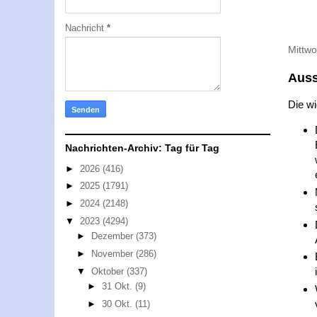
Nachricht
*
Mittwo
Auss
Die wi
Nachrichten-Archiv: Tag für Tag
►
2026
(416)
►
2025
(1791)
►
2024
(2148)
▼
2023
(4294)
►
Dezember
(373)
►
November
(286)
▼
Oktober
(337)
►
31 Okt.
(9)
►
30 Okt.
(11)