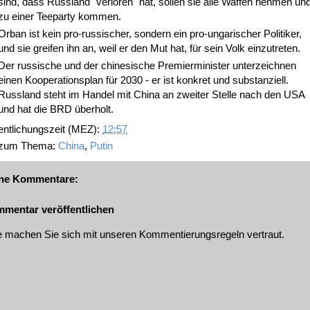
sind, dass Russland "verloren" hat, sollen sie alle Waffen nehmen un
zu einer Teeparty kommen.
Orban ist kein pro-russischer, sondern ein pro-ungarischer Politiker,
und sie greifen ihn an, weil er den Mut hat, für sein Volk einzutreten.
Der russische und der chinesische Premierminister unterzeichnen
einen Kooperationsplan für 2030 - er ist konkret und substanziell.
Russland steht im Handel mit China an zweiter Stelle nach den USA
und hat die BRD überholt.
entlichungszeit (MEZ):
12:57
 zum Thema:
China
,
Putin
ne Kommentare:
mentar veröffentlichen
te machen Sie sich mit unseren
Kommentierungsregeln
vertraut.