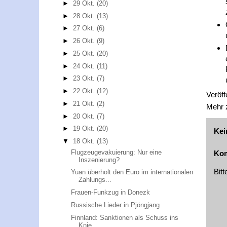
►
29 Okt.
(20)
►
28 Okt.
(13)
►
27 Okt.
(6)
►
26 Okt.
(9)
►
25 Okt.
(20)
►
24 Okt.
(11)
►
23 Okt.
(7)
►
22 Okt.
(12)
Veröff
►
21 Okt.
(2)
Mehr
►
20 Okt.
(7)
►
19 Okt.
(20)
Kei
▼
18 Okt.
(13)
Flugzeugevakuierung: Nur eine
Kom
Inszenierung?
Bit
Yuan überholt den Euro im internationalen
Zahlungs...
Frauen-Funkzug in Donezk
Russische Lieder in Pjöngjang
Finnland: Sanktionen als Schuss ins
Knie