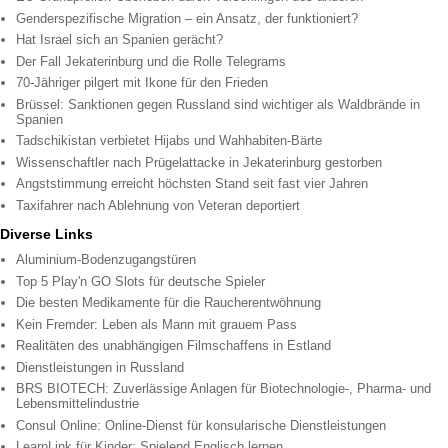
Genderspezifische Migration – ein Ansatz, der funktioniert?
Hat Israel sich an Spanien gerächt?
Der Fall Jekaterinburg und die Rolle Telegrams
70-Jähriger pilgert mit Ikone für den Frieden
Brüssel: Sanktionen gegen Russland sind wichtiger als Waldbrände in
Spanien
Tadschikistan verbietet Hijabs und Wahhabiten-Bärte
Wissenschaftler nach Prügelattacke in Jekaterinburg gestorben
Angststimmung erreicht höchsten Stand seit fast vier Jahren
Taxifahrer nach Ablehnung von Veteran deportiert
Diverse Links
Aluminium-Bodenzugangstüren
Top 5 Play'n GO Slots für deutsche Spieler
Die besten Medikamente für die Raucherentwöhnung
Kein Fremder: Leben als Mann mit grauem Pass
Realitäten des unabhängigen Filmschaffens in Estland
Dienstleistungen in Russland
BRS BIOTECH: Zuverlässige Anlagen für Biotechnologie-, Pharma- und
Lebensmittelindustrie
Consul Online: Online-Dienst für konsularische Dienstleistungen
LearnLink für Kinder: Spielend Englisch lernen