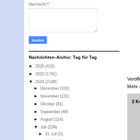
Nachricht
*
Nachrichten-Archiv: Tag für Tag
►
2026
(415)
►
2025
(1791)
Veröff
▼
2024
(2148)
Mehr
►
Dezember
(102)
►
November
(131)
2 K
►
Oktober
(81)
►
September
(49)
►
August
(116)
▼
Juli
(239)
►
31 Juli
(5)