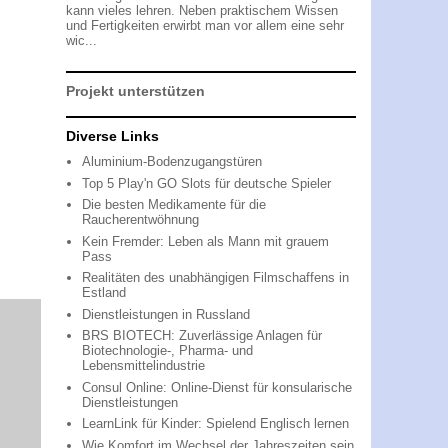
kann vieles lehren. Neben praktischem Wissen
und Fertigkeiten erwirbt man vor allem eine sehr
wic...
Projekt unterstützen
Diverse Links
Aluminium-Bodenzugangstüren
Top 5 Play'n GO Slots für deutsche Spieler
Die besten Medikamente für die
Raucherentwöhnung
Kein Fremder: Leben als Mann mit grauem
Pass
Realitäten des unabhängigen Filmschaffens in
Estland
Dienstleistungen in Russland
BRS BIOTECH: Zuverlässige Anlagen für
Biotechnologie-, Pharma- und
Lebensmittelindustrie
Consul Online: Online-Dienst für konsularische
Dienstleistungen
LearnLink für Kinder: Spielend Englisch lernen
Wie Komfort im Wechsel der Jahreszeiten sein