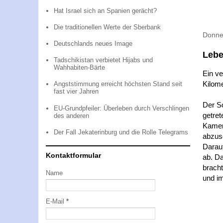
Hat Israel sich an Spanien gerächt?
Die traditionellen Werte der Sberbank
Donner
Deutschlands neues Image
Lebe
Tadschikistan verbietet Hijabs und
Wahhabiten-Bärte
Ein v
Kilome
Angststimmung erreicht höchsten Stand seit
fast vier Jahren
Der S
EU-Grundpfeiler: Überleben durch Verschlingen
getret
des anderen
Kamer
Der Fall Jekaterinburg und die Rolle Telegrams
abzusc
Darauf
Kontaktformular
ab. Da
bracht
Name
und im
E-Mail
*