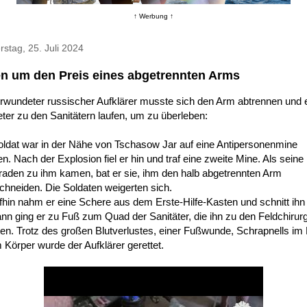
↑ Werbung ↑
stag, 25. Juli 2024
n um den Preis eines abgetrennten Arms
erwundeter russischer Aufklärer musste sich den Arm abtrennen und 
ter zu den Sanitätern laufen, um zu überleben:
oldat war in der Nähe von Tschasow Jar auf eine Antipersonenmine
en. Nach der Explosion fiel er hin und traf eine zweite Mine. Als seine
aden zu ihm kamen, bat er sie, ihm den halb abgetrennten Arm
hneiden. Die Soldaten weigerten sich.
hin nahm er eine Schere aus dem Erste-Hilfe-Kasten und schnitt ihn 
nn ging er zu Fuß zum Quad der Sanitäter, die ihn zu den Feldchirur
en. Trotz des großen Blutverlustes, einer Fußwunde, Schrapnells im
 Körper wurde der Aufklärer gerettet.