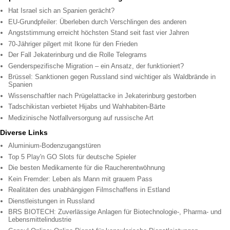
Hat Israel sich an Spanien gerächt?
EU-Grundpfeiler: Überleben durch Verschlingen des anderen
Angststimmung erreicht höchsten Stand seit fast vier Jahren
70-Jähriger pilgert mit Ikone für den Frieden
Der Fall Jekaterinburg und die Rolle Telegrams
Genderspezifische Migration – ein Ansatz, der funktioniert?
Brüssel: Sanktionen gegen Russland sind wichtiger als Waldbrände in
Spanien
Wissenschaftler nach Prügelattacke in Jekaterinburg gestorben
Tadschikistan verbietet Hijabs und Wahhabiten-Bärte
Medizinische Notfallversorgung auf russische Art
Diverse Links
Aluminium-Bodenzugangstüren
Top 5 Play'n GO Slots für deutsche Spieler
Die besten Medikamente für die Raucherentwöhnung
Kein Fremder: Leben als Mann mit grauem Pass
Realitäten des unabhängigen Filmschaffens in Estland
Dienstleistungen in Russland
BRS BIOTECH: Zuverlässige Anlagen für Biotechnologie-, Pharma- und
Lebensmittelindustrie