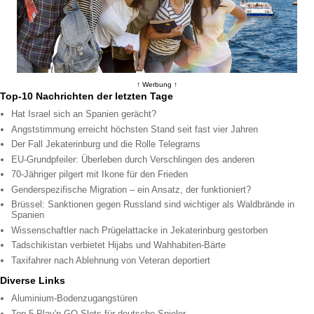
↑ Werbung ↑
Top-10 Nachrichten der letzten Tage
Hat Israel sich an Spanien gerächt?
Angststimmung erreicht höchsten Stand seit fast vier Jahren
Der Fall Jekaterinburg und die Rolle Telegrams
EU-Grundpfeiler: Überleben durch Verschlingen des anderen
70-Jähriger pilgert mit Ikone für den Frieden
Genderspezifische Migration – ein Ansatz, der funktioniert?
Brüssel: Sanktionen gegen Russland sind wichtiger als Waldbrände in
Spanien
Wissenschaftler nach Prügelattacke in Jekaterinburg gestorben
Tadschikistan verbietet Hijabs und Wahhabiten-Bärte
Taxifahrer nach Ablehnung von Veteran deportiert
Diverse Links
Aluminium-Bodenzugangstüren
Top 5 Play'n GO Slots für deutsche Spieler