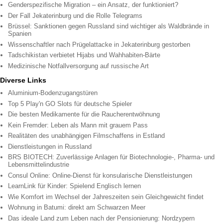
Genderspezifische Migration – ein Ansatz, der funktioniert?
Der Fall Jekaterinburg und die Rolle Telegrams
Brüssel: Sanktionen gegen Russland sind wichtiger als Waldbrände in
Spanien
Wissenschaftler nach Prügelattacke in Jekaterinburg gestorben
Tadschikistan verbietet Hijabs und Wahhabiten-Bärte
Medizinische Notfallversorgung auf russische Art
Diverse Links
Aluminium-Bodenzugangstüren
Top 5 Play'n GO Slots für deutsche Spieler
Die besten Medikamente für die Raucherentwöhnung
Kein Fremder: Leben als Mann mit grauem Pass
Realitäten des unabhängigen Filmschaffens in Estland
Dienstleistungen in Russland
BRS BIOTECH: Zuverlässige Anlagen für Biotechnologie-, Pharma- und
Lebensmittelindustrie
Consul Online: Online-Dienst für konsularische Dienstleistungen
LearnLink für Kinder: Spielend Englisch lernen
Wie Komfort im Wechsel der Jahreszeiten sein Gleichgewicht findet
Wohnung in Batumi: direkt am Schwarzen Meer
Das ideale Land zum Leben nach der Pensionierung: Nordzypern