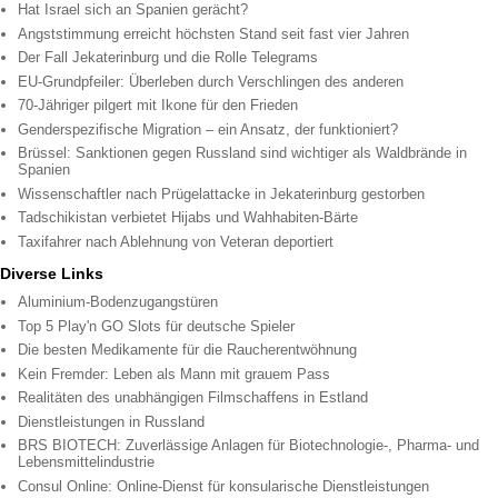
Hat Israel sich an Spanien gerächt?
Angststimmung erreicht höchsten Stand seit fast vier Jahren
Der Fall Jekaterinburg und die Rolle Telegrams
EU-Grundpfeiler: Überleben durch Verschlingen des anderen
70-Jähriger pilgert mit Ikone für den Frieden
Genderspezifische Migration – ein Ansatz, der funktioniert?
Brüssel: Sanktionen gegen Russland sind wichtiger als Waldbrände in
Spanien
Wissenschaftler nach Prügelattacke in Jekaterinburg gestorben
Tadschikistan verbietet Hijabs und Wahhabiten-Bärte
Taxifahrer nach Ablehnung von Veteran deportiert
Diverse Links
Aluminium-Bodenzugangstüren
Top 5 Play'n GO Slots für deutsche Spieler
Die besten Medikamente für die Raucherentwöhnung
Kein Fremder: Leben als Mann mit grauem Pass
Realitäten des unabhängigen Filmschaffens in Estland
Dienstleistungen in Russland
BRS BIOTECH: Zuverlässige Anlagen für Biotechnologie-, Pharma- und
Lebensmittelindustrie
Consul Online: Online-Dienst für konsularische Dienstleistungen