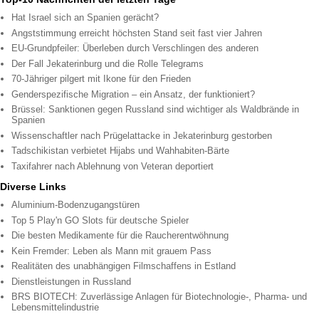
Hat Israel sich an Spanien gerächt?
Angststimmung erreicht höchsten Stand seit fast vier Jahren
EU-Grundpfeiler: Überleben durch Verschlingen des anderen
Der Fall Jekaterinburg und die Rolle Telegrams
70-Jähriger pilgert mit Ikone für den Frieden
Genderspezifische Migration – ein Ansatz, der funktioniert?
Brüssel: Sanktionen gegen Russland sind wichtiger als Waldbrände in
Spanien
Wissenschaftler nach Prügelattacke in Jekaterinburg gestorben
Tadschikistan verbietet Hijabs und Wahhabiten-Bärte
Taxifahrer nach Ablehnung von Veteran deportiert
Diverse Links
Aluminium-Bodenzugangstüren
Top 5 Play'n GO Slots für deutsche Spieler
Die besten Medikamente für die Raucherentwöhnung
Kein Fremder: Leben als Mann mit grauem Pass
Realitäten des unabhängigen Filmschaffens in Estland
Dienstleistungen in Russland
BRS BIOTECH: Zuverlässige Anlagen für Biotechnologie-, Pharma- und
Lebensmittelindustrie