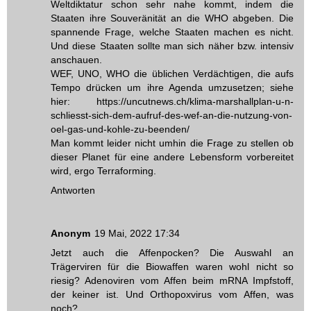
Weltdiktatur schon sehr nahe kommt, indem die
Staaten ihre Souveränität an die WHO abgeben. Die
spannende Frage, welche Staaten machen es nicht.
Und diese Staaten sollte man sich näher bzw. intensiv
anschauen.
WEF, UNO, WHO die üblichen Verdächtigen, die aufs
Tempo drücken um ihre Agenda umzusetzen; siehe
hier: https://uncutnews.ch/klima-marshallplan-u-n-
schliesst-sich-dem-aufruf-des-wef-an-die-nutzung-von-
oel-gas-und-kohle-zu-beenden/
Man kommt leider nicht umhin die Frage zu stellen ob
dieser Planet für eine andere Lebensform vorbereitet
wird, ergo Terraforming.
Antworten
Anonym
19 Mai, 2022 17:34
Jetzt auch die Affenpocken? Die Auswahl an
Trägerviren für die Biowaffen waren wohl nicht so
riesig? Adenoviren vom Affen beim mRNA Impfstoff,
der keiner ist. Und Orthopoxvirus vom Affen, was
noch?