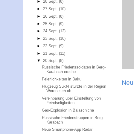
►
28 Sept.
(8)
►
27 Sept.
(10)
►
26 Sept.
(8)
►
25 Sept.
(9)
►
24 Sept.
(12)
►
23 Sept.
(10)
►
22 Sept.
(9)
►
21 Sept.
(11)
▼
20 Sept.
(8)
Russische Friedenssoldaten in Berg-
Karabach erscho...
Feierlichkeiten in Baku
Neu
Flugzeug Su-34 stürzte in der Region
Woronesch ab
Vereinbarung über Einstellung von
Feindseligkeiten...
Gas-Explosion in Balaschicha
Russische Friedenstruppen in Berg-
Karabach
Neue Smartphone-App Radar