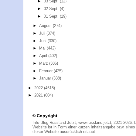
►
03 Sept.
(12)
►
02 Sept.
(4)
►
01 Sept.
(19)
►
August
(274)
►
Juli
(374)
►
Juni
(330)
►
Mai
(442)
►
April
(402)
►
März
(386)
►
Februar
(425)
►
Januar
(338)
►
2022
(4518)
►
2021
(604)
© Copyright
Info-Blog Russland Jetzt, www.russland.jetzt, 2021-2026. 
Website ist in Form einer kurzen Inhaltsangabe bzw. eines A
dieser Website ausdrücklich erlaubt.