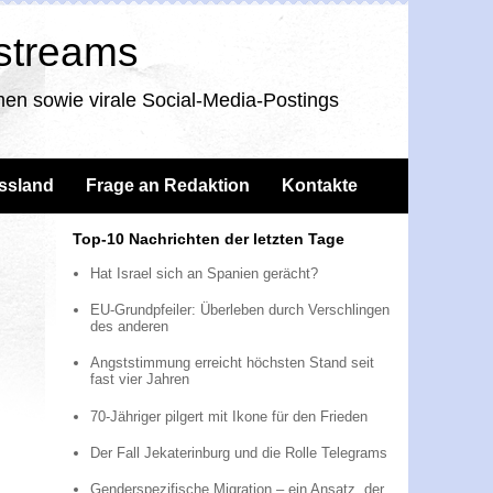
nstreams
en sowie virale Social-Media-Postings
ssland
Frage an Redaktion
Kontakte
Top-10 Nachrichten der letzten Tage
Hat Israel sich an Spanien gerächt?
EU-Grundpfeiler: Überleben durch Verschlingen
des anderen
Angststimmung erreicht höchsten Stand seit
fast vier Jahren
70-Jähriger pilgert mit Ikone für den Frieden
Der Fall Jekaterinburg und die Rolle Telegrams
Genderspezifische Migration – ein Ansatz, der