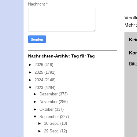
Nachricht
*
Veröff
Mehr
Kei
Kom
Nachrichten-Archiv: Tag für Tag
Bit
►
2026
(416)
►
2025
(1791)
►
2024
(2148)
▼
2023
(4294)
►
Dezember
(373)
►
November
(286)
►
Oktober
(337)
▼
September
(327)
►
30 Sept.
(13)
►
29 Sept.
(12)