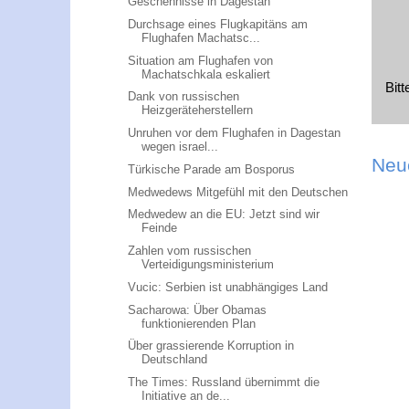
Geschehnisse in Dagestan
Durchsage eines Flugkapitäns am
Flughafen Machatsc...
Situation am Flughafen von
Machatschkala eskaliert
Bit
Dank von russischen
Heizgeräteherstellern
Unruhen vor dem Flughafen in Dagestan
wegen israel...
Neu
Türkische Parade am Bosporus
Medwedews Mitgefühl mit den Deutschen
Medwedew an die EU: Jetzt sind wir
Feinde
Zahlen vom russischen
Verteidigungsministerium
Vucic: Serbien ist unabhängiges Land
Sacharowa: Über Obamas
funktionierenden Plan
Über grassierende Korruption in
Deutschland
The Times: Russland übernimmt die
Initiative an de...