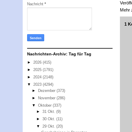
Veröff
Nachricht
*
Mehr
1 K
Nachrichten-Archiv: Tag für Tag
►
2026
(415)
►
2025
(1791)
►
2024
(2148)
▼
2023
(4294)
►
Dezember
(373)
►
November
(286)
▼
Oktober
(337)
►
31 Okt.
(9)
►
30 Okt.
(11)
▼
29 Okt.
(20)