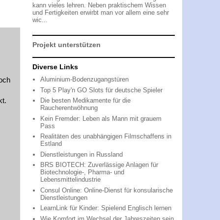
kann vieles lehren. Neben praktischem Wissen
und Fertigkeiten erwirbt man vor allem eine sehr
wic...
Projekt unterstützen
Diverse Links
och
Aluminium-Bodenzugangstüren
Top 5 Play'n GO Slots für deutsche Spieler
t.
Die besten Medikamente für die
Raucherentwöhnung
Kein Fremder: Leben als Mann mit grauem
Pass
Realitäten des unabhängigen Filmschaffens in
Estland
Dienstleistungen in Russland
BRS BIOTECH: Zuverlässige Anlagen für
Biotechnologie-, Pharma- und
Lebensmittelindustrie
Consul Online: Online-Dienst für konsularische
Dienstleistungen
LearnLink für Kinder: Spielend Englisch lernen
Wie Komfort im Wechsel der Jahreszeiten sein