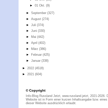
►
01 Okt.
(9)
►
September
(327)
►
August
(274)
►
Juli
(374)
►
Juni
(330)
►
Mai
(442)
►
April
(402)
►
März
(386)
►
Februar
(425)
►
Januar
(338)
►
2022
(4518)
►
2021
(604)
© Copyright
Info-Blog Russland Jetzt, www.russland.jetzt, 2021-2026. 
Website ist in Form einer kurzen Inhaltsangabe bzw. eines A
dieser Website ausdrücklich erlaubt.