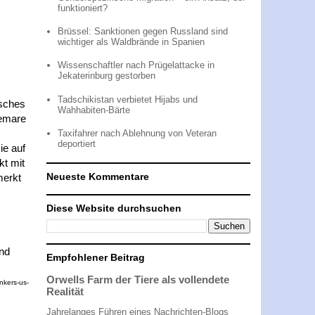
funktioniert?
Brüssel: Sanktionen gegen Russland sind
wichtiger als Waldbrände in Spanien
Wissenschaftler nach Prügelattacke in
Jekaterinburg gestorben
Tadschikistan verbietet Hijabs und
isches
Wahhabiten-Bärte
Demare
Taxifahrer nach Ablehnung von Veteran
deportiert
ie auf
kt mit
Neueste Kommentare
merkt
Diese Website durchsuchen
nd
Empfohlener Beitrag
Orwells Farm der Tiere als vollendete
nkers-us-
Realität
Jahrelanges Führen eines Nachrichten-Blogs