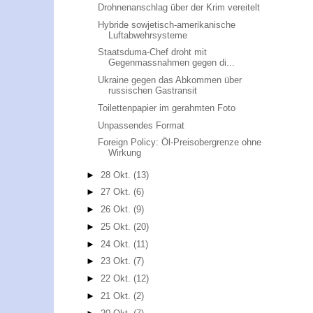
Drohnenanschlag über der Krim vereitelt
Hybride sowjetisch-amerikanische
Luftabwehrsysteme
Staatsduma-Chef droht mit
Gegenmassnahmen gegen di...
Ukraine gegen das Abkommen über
russischen Gastransit
Toilettenpapier im gerahmten Foto
Unpassendes Format
Foreign Policy: Öl-Preisobergrenze ohne
Wirkung
►
28 Okt.
(13)
►
27 Okt.
(6)
►
26 Okt.
(9)
►
25 Okt.
(20)
►
24 Okt.
(11)
►
23 Okt.
(7)
►
22 Okt.
(12)
►
21 Okt.
(2)