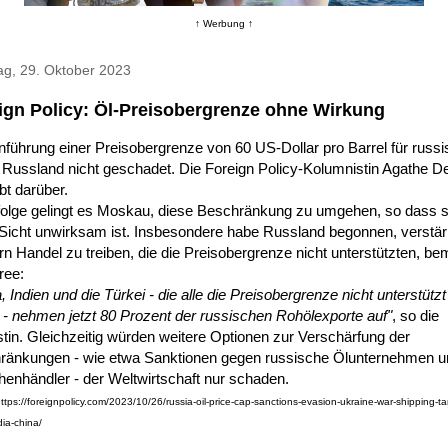
↑ Werbung ↑
ag, 29. Oktober 2023
ign Policy: Öl-Preisobergrenze ohne Wirkung
nführung einer Preisobergrenze von 60 US-Dollar pro Barrel für russ
 Russland nicht geschadet. Die Foreign Policy-Kolumnistin Agathe 
bt darüber.
folge gelingt es Moskau, diese Beschränkung zu umgehen, so dass s
Sicht unwirksam ist. Insbesondere habe Russland begonnen, verstär
n Handel zu treiben, die die Preisobergrenze nicht unterstützten, be
ee:
, Indien und die Türkei - die alle die Preisobergrenze nicht unterstützt
- nehmen jetzt 80 Prozent der russischen Rohölexporte auf"
, so die
tin. Gleichzeitig würden weitere Optionen zur Verschärfung der
ränkungen - wie etwa Sanktionen gegen russische Ölunternehmen u
enhändler - der Weltwirtschaft nur schaden.
https://foreignpolicy.com/2023/10/26/russia-oil-price-cap-sanctions-evasion-ukraine-war-shipping-ta
dia-china/