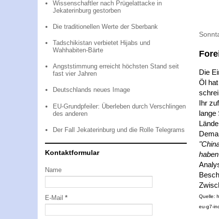
Wissenschaftler nach Prügelattacke in
Jekaterinburg gestorben
Die traditionellen Werte der Sberbank
Sonnt
Tadschikistan verbietet Hijabs und
Wahhabiten-Bärte
Fore
Angststimmung erreicht höchsten Stand seit
Die Ei
fast vier Jahren
Öl hat
Deutschlands neues Image
schrei
Ihr zu
EU-Grundpfeiler: Überleben durch Verschlingen
lange 
des anderen
Länder
Der Fall Jekaterinburg und die Rolle Telegrams
Demar
"China
Kontaktformular
haben 
Analys
Name
Besch
Zwisch
Quelle: 
E-Mail
*
eu-g7-in