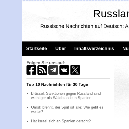
Russlan
Russische Nachrichten auf Deutsch: A
Startseite
Über
Inhaltsverzeichnis
Nü
Folgen Sie uns auf:
Top-10 Nachrichten für 30 Tage
Brüssel: Sanktionen gegen Russland sind
wichtiger als Waldbrände in Spanien
Omsk brennt, der Sprit ist alle: Wie geht es
weiter?
Hat Israel sich an Spanien gerächt?