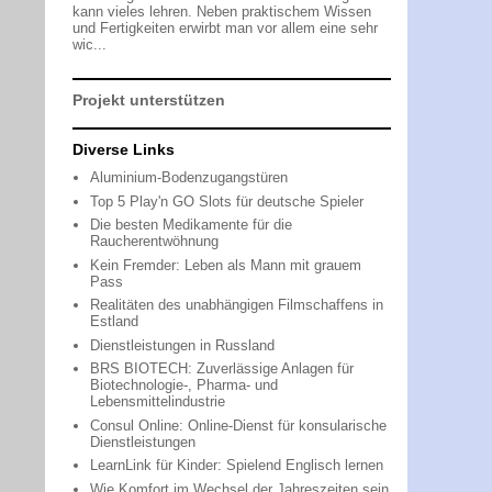
kann vieles lehren. Neben praktischem Wissen
und Fertigkeiten erwirbt man vor allem eine sehr
wic...
Projekt unterstützen
Diverse Links
Aluminium-Bodenzugangstüren
Top 5 Play'n GO Slots für deutsche Spieler
Die besten Medikamente für die
Raucherentwöhnung
Kein Fremder: Leben als Mann mit grauem
Pass
Realitäten des unabhängigen Filmschaffens in
Estland
Dienstleistungen in Russland
BRS BIOTECH: Zuverlässige Anlagen für
Biotechnologie-, Pharma- und
Lebensmittelindustrie
Consul Online: Online-Dienst für konsularische
Dienstleistungen
LearnLink für Kinder: Spielend Englisch lernen
Wie Komfort im Wechsel der Jahreszeiten sein