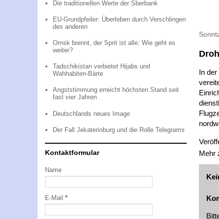
Die traditionellen Werte der Sberbank
EU-Grundpfeiler: Überleben durch Verschlingen
des anderen
Sonnt
Omsk brennt, der Sprit ist alle: Wie geht es
weiter?
Droh
Tadschikistan verbietet Hijabs und
In de
Wahhabiten-Bärte
vereit
Angststimmung erreicht höchsten Stand seit
Einric
fast vier Jahren
dienst
Flugz
Deutschlands neues Image
nordwe
Der Fall Jekaterinburg und die Rolle Telegrams
Veröff
Kontaktformular
Mehr
Name
Kei
Kom
E-Mail
*
Bit