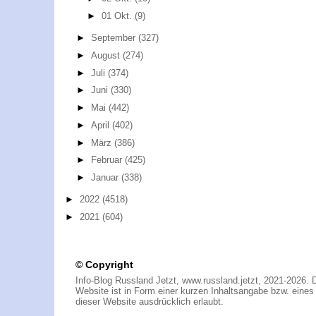
►
01 Okt.
(9)
►
September
(327)
►
August
(274)
►
Juli
(374)
►
Juni
(330)
►
Mai
(442)
►
April
(402)
►
März
(386)
►
Februar
(425)
►
Januar
(338)
►
2022
(4518)
►
2021
(604)
© Copyright
Info-Blog Russland Jetzt, www.russland.jetzt, 2021-2026. 
Website ist in Form einer kurzen Inhaltsangabe bzw. eines A
dieser Website ausdrücklich erlaubt.