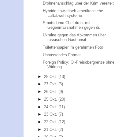
Drohnenanschlag über der Krim vereitelt
Hybride sowjetisch-amerikanische
Luftabwehrsysteme
Staatsduma-Chef droht mit
Gegenmassnahmen gegen di...
Ukraine gegen das Abkommen über
russischen Gastransit
Toilettenpapier im gerahmten Foto
Unpassendes Format
Foreign Policy: Öl-Preisobergrenze ohne
Wirkung
►
28 Okt.
(13)
►
27 Okt.
(6)
►
26 Okt.
(9)
►
25 Okt.
(20)
►
24 Okt.
(11)
►
23 Okt.
(7)
►
22 Okt.
(12)
►
21 Okt.
(2)