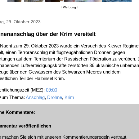
↑ Werbung ↑
ag, 29. Oktober 2023
nenanschlag über der Krim vereitelt
r Nacht zum 29. Oktober 2023 wurde ein Versuch des Kiewer Regime
elt, einen Terroranschlag mit flugzeugähnlichen Drohnen gegen
htungen auf dem Territorium der Russischen Föderation zu verüben. 
habenden Luftverteidigungskräfte zerstörten 36 ukrainische unbeman
euge über den Gewässern des Schwarzen Meeres und dem
stlichen Teil der Halbinsel Krim.
entlichungszeit (MEZ):
09:00
 zum Thema:
Anschlag
,
Drohne
,
Krim
ne Kommentare:
mentar veröffentlichen
te machen Sie sich mit unseren
Kommentierungsregeln
vertraut.