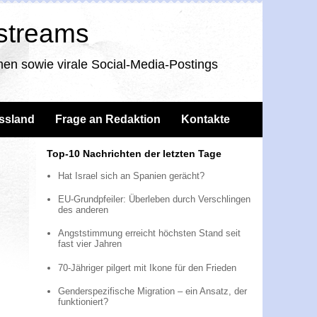
nstreams
en sowie virale Social-Media-Postings
ssland
Frage an Redaktion
Kontakte
Top-10 Nachrichten der letzten Tage
Hat Israel sich an Spanien gerächt?
EU-Grundpfeiler: Überleben durch Verschlingen
des anderen
Angststimmung erreicht höchsten Stand seit
fast vier Jahren
70-Jähriger pilgert mit Ikone für den Frieden
Genderspezifische Migration – ein Ansatz, der
funktioniert?